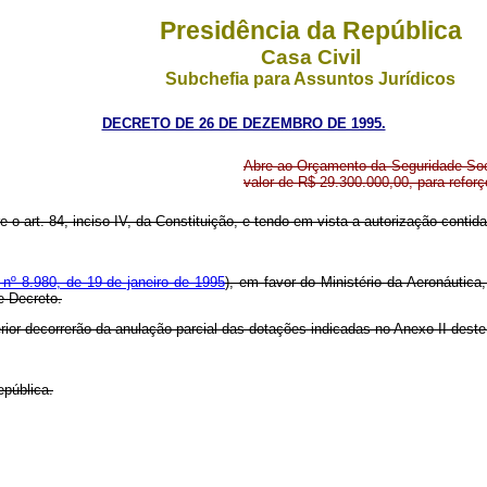
Presidência da República
Casa Civil
Subchefia para Assuntos Jurídicos
DECRETO DE 26 DE DEZEMBRO DE 1995.
Abre ao Orçamento da Seguridade Socia
valor de R$ 29.300.000,00, para refor
e o art. 84, inciso IV, da Constituição, e tendo em vista a autorização contida n
 nº 8.980, de 19 de janeiro de 1995
), em favor do Ministério da Aeronáutica
e Decreto.
erior decorrerão da anulação parcial das dotações indicadas no Anexo II dest
epública.