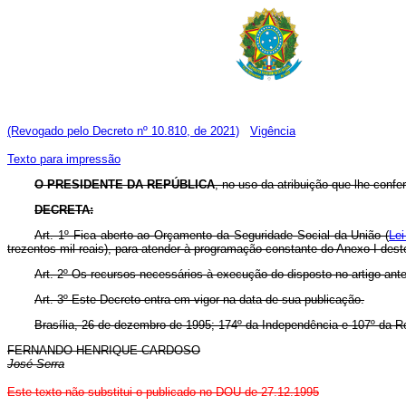
(Revogado pelo Decreto nº 10.810, de 2021)
Vigência
Texto para impressão
O PRESIDENTE DA REPÚBLICA
, no uso da atribuição que lhe confer
DECRETA:
Art. 1º Fica aberto ao Orçamento da Seguridade Social da União (
Lei
trezentos mil reais), para atender à programação constante do Anexo I dest
Art. 2º Os recursos necessários à execução do disposto no artigo ant
Art. 3º Este Decreto entra em vigor na data de sua publicação.
Brasília, 26 de dezembro de 1995; 174º da Independência e 107º da R
FERNANDO HENRIQUE CARDOSO
José Serra
Este texto não substitui o publicado no DOU de 27.12.1995