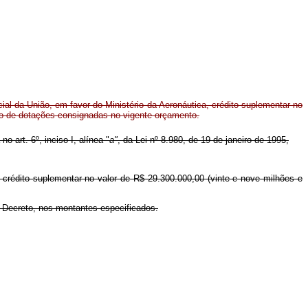
l da União, em favor do Ministério da Aeronáutica, crédito suplementar no
ço de dotações consignadas no vigente orçamento.
o art. 6º, inciso I, alínea "
a"
, da Lei nº 8.980, de 19 de janeiro de 1995,
, crédito suplementar no valor de R$ 29.300.000,00 (vinte e nove milhões e
e Decreto, nos montantes especificados.