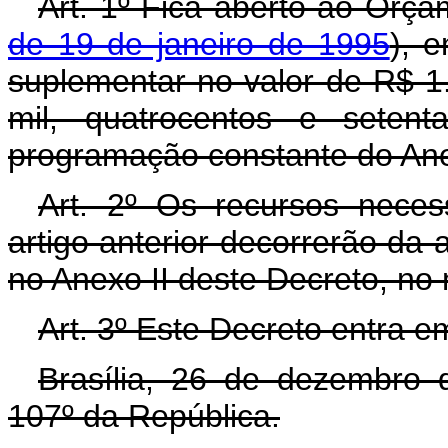
Art. 1º Fica aberto ao Orça
de 19 de janeiro de 1995
), 
suplementar no valor de R$ 1
mil, quatrocentos e setent
programação constante do Ane
Art. 2º Os recursos neces
artigo anterior decorrerão da 
no Anexo II deste Decreto, no
Art. 3º Este Decreto entra e
Brasília, 26 de dezembro 
107º da República.