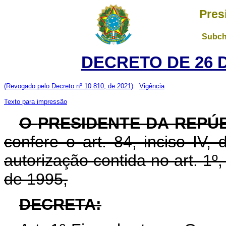
Pres
Subch
DECRETO DE 26 
(Revogado pelo Decreto nº 10.810, de 2021)
Vigência
Texto para impressão
O
PRESIDENTE DA REPÚ
confere o art. 84, inciso IV,
autorização contida no art. 1º
de 1995,
DECRETA: