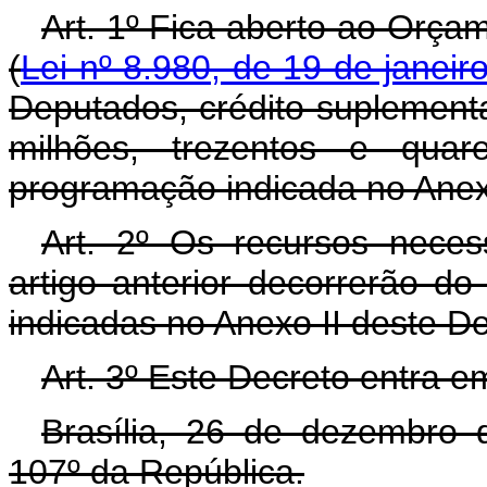
Art. 1º Fica aberto ao Orça
(
Lei nº 8.980, de 19 de janeir
Deputados, crédito suplementa
milhões, trezentos e quar
programação indicada no Anex
Art. 2º Os recursos neces
artigo anterior decorrerão d
indicadas no Anexo II deste D
Art. 3º Este Decreto entra e
Brasília, 26 de dezembro 
107º da República.