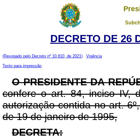
Pres
Subch
DECRETO DE 26 
(Revogado pelo Decreto nº 10.810, de 2021)
Vigência
Texto para impressão
O PRESIDENTE DA REPÚ
confere o art. 84, inciso IV,
autorização contida no art. 6º, 
de 19 de janeiro de 1995,
DECRETA: