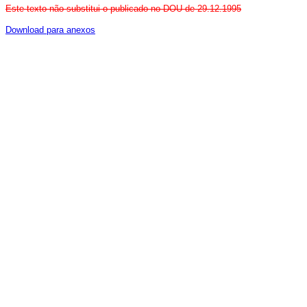
Este texto não substitui o publicado no DOU de 29.12.1995
Download para anexos