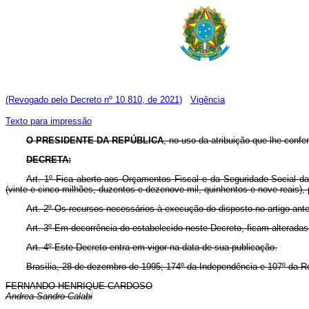
(Revogado pelo Decreto nº 10.810, de 2021)
Vigência
Texto para impressão
O PRESIDENTE DA REPÚBLICA
, no uso da atribuição que lhe confe
DECRETA:
Art. 1º Fica aberto aos Orçamentos Fiscal e da Seguridade Social da
(vinte e cinco milhões, duzentos e dezenove mil, quinhentos e nove reais),
Art. 2º Os recursos necessários à execução do disposto no artigo ant
Art. 3º Em decorrência do estabelecido neste Decreto, ficam alteradas
Art. 4º Este Decreto entra em vigor na data de sua publicação.
Brasília, 28 de dezembro de 1995; 174º da Independência e 107º da R
FERNANDO HENRIQUE CARDOSO
Andrea Sandro Calabi