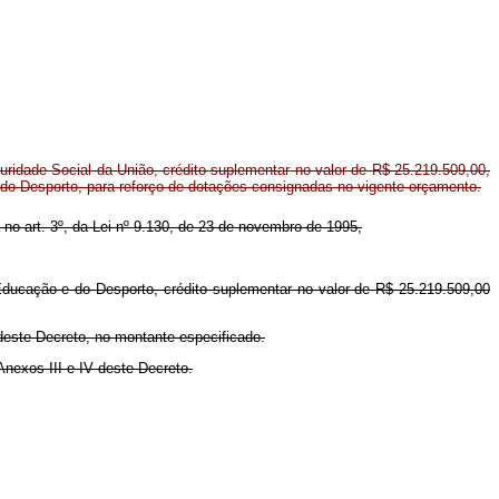
ridade Social da União, crédito suplementar no valor de R$ 25.219.509,00,
 do Desporto, para reforço de dotações consignadas no vigente orçamento.
a no art. 3º, da Lei nº 9.130, de 23 de novembro de 1995,
 Educação e do Desporto, crédito suplementar no valor de R$ 25.219.509,00
deste Decreto, no montante especificado.
Anexos III e IV deste Decreto.