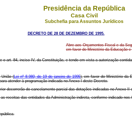
Presidência da República
Casa Civil
Subchefia para Assuntos Jurídicos
DECRETO DE 28 DE DEZEMBRO DE 1995.
Abre aos Orçamentos Fiscal e da Segu
em favor do Ministério da Educação e
re o art. 84, inciso IV, da Constituição, e tendo em vista a autorização contid
 União (
Lei nº 8.980, de 19 de janeiro de 1995
), em favor do Ministério da
 para atender à programação indicada no Anexo I deste Decreto.
erior decorrerão do cancelamento parcial das dotações indicadas no Anexo II 
 as receitas das entidades da Administração indireta, conforme indicado nos 
epública.