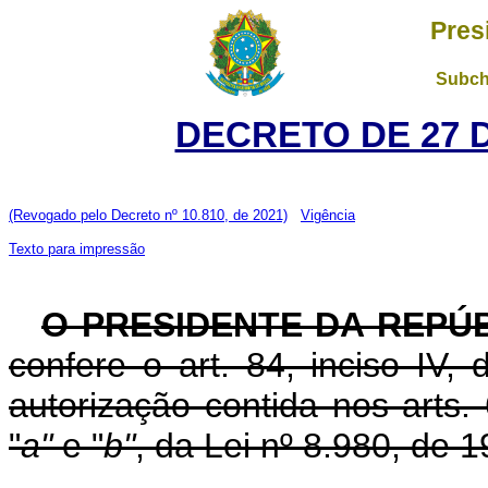
Pres
Subch
DECRETO DE 27 
(Revogado pelo Decreto nº 10.810, de 2021)
Vigência
Texto para impressão
O PRESIDENTE DA REPÚB
confere o art. 84, inciso IV,
autorização contida nos arts. 6
"
a"
e "
b"
, da Lei nº 8.980, de 