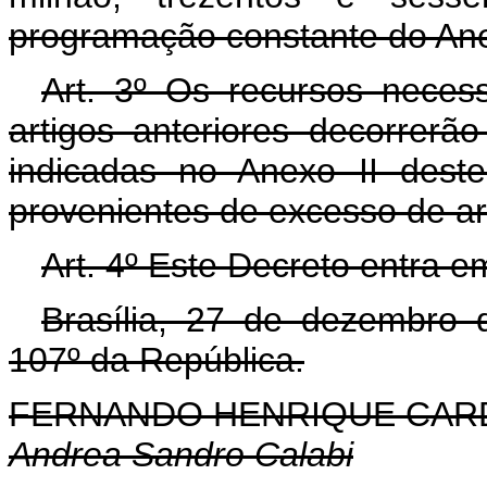
programação constante do Ane
Art. 3º Os recursos neces
artigos anteriores decorrerã
indicadas no Anexo II dest
provenientes de excesso de a
Art. 4º Este Decreto entra e
Brasília, 27 de dezembro 
107º da República.
FERNANDO HENRIQUE CA
Andrea Sandro Calabi