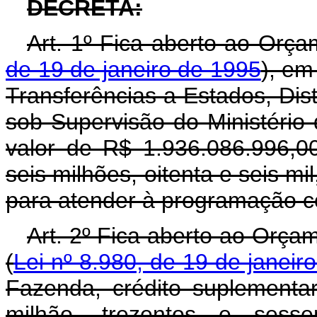
DECRETA:
Art. 1º Fica aberto ao Orça
de 19 de janeiro de 1995
), em
Transferências a Estados, Dist
sob Supervisão do Ministério
valor de R$ 1.936.086.996,00
seis milhões, oitenta e seis mi
para atender à programação co
Art. 2º Fica aberto ao Orça
(
Lei nº 8.980, de 19 de janeir
Fazenda, crédito suplementa
milhão, trezentos e sesse