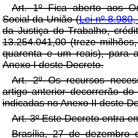
Art. 1º Fica aberto aos O
Social da União (
Lei nº 8.980,
da Justiça do Trabalho, crédi
13.254.041,00 (treze milhões,
quarenta e um reais), para 
Anexo I deste Decreto.
Art. 2º Os recursos neces
artigo anterior decorrerão d
indicadas no Anexo II deste D
Art. 3º Este Decreto entra e
Brasília, 27 de dezembro 