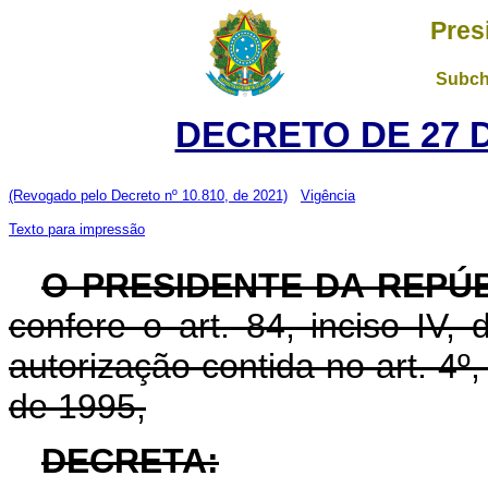
Pres
Subch
DECRETO DE 27 
(Revogado pelo Decreto nº 10.810, de 2021)
Vigência
Texto para impressão
O PRESIDENTE DA REPÚB
confere o art. 84, inciso IV,
autorização contida no art. 4º
de 1995,
DECRETA: