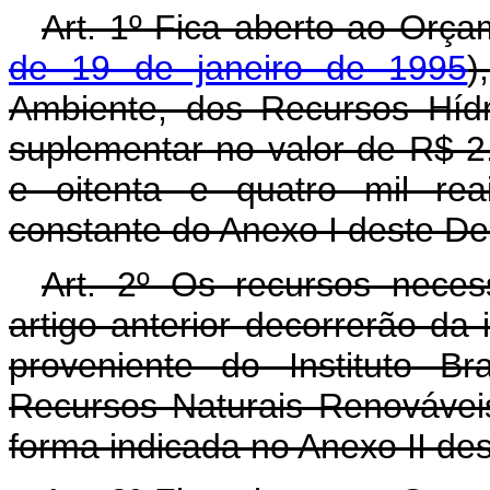
Art. 1º Fica aberto ao Orça
de 19 de janeiro de 1995
)
Ambiente, dos Recursos Hídr
suplementar no valor de R$ 2.
e oitenta e quatro mil rea
constante do Anexo I deste De
Art. 2º Os recursos neces
artigo anterior decorrerão da
proveniente do Instituto B
Recursos Naturais Renováveis
forma indicada no Anexo II des