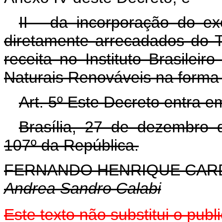
II - da incorporação do e
diretamente arrecadados do T
receita no Instituto Brasile
Naturais Renováveis na forma 
Art. 5º Este Decreto entra e
Brasília, 27 de dezembro 
107º da República.
FERNANDO HENRIQUE CA
Andrea Sandro Calabi
Este texto não substitui o pu