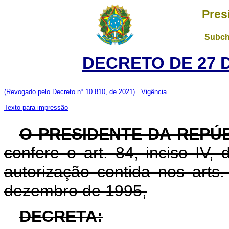
Pres
Subch
DECRETO DE 27 
(Revogado pelo Decreto nº 10.810, de 2021)
Vigência
Texto para impressão
O PRESIDENTE DA REPÚ
confere o art. 84, inciso IV,
autorização contida nos arts
dezembro de 1995,
DECRETA: