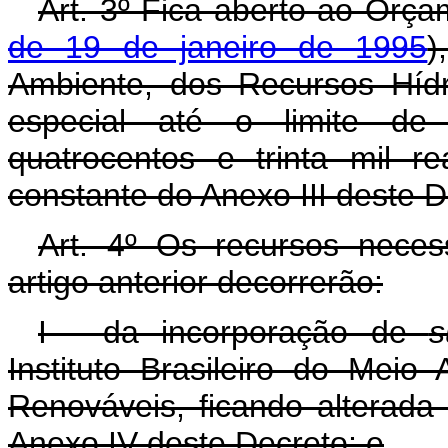
Art. 3º Fica aberto ao Orça
de 19 de janeiro de 1995
)
Ambiente, dos Recursos Hídr
especial até o limite de 
quatrocentos e trinta mil r
constante do Anexo III deste D
Art. 4º Os recursos neces
artigo anterior decorrerão:
I - da incorporação de
s
Instituto Brasileiro do Mei
Renováveis, ficando alterada
Anexo IV deste Decreto; e