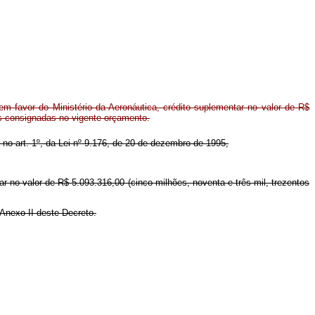
m favor do Ministério da Aeronáutica, crédito suplementar no valor de R$
es consignadas no vigente orçamento.
a no art. 1º, da Lei nº 9.176, de 20 de dezembro de 1995,
ar no valor de R$ 5.093.316,00 (cinco milhões, noventa e três mil, trezentos
 Anexo II deste Decreto.