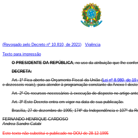
(Revogado pelo Decreto nº 10.810, de 2021)
Vigência
Texto para impressão
O PRESIDENTE DA REPÚBLICA
, no uso da atribuição que lhe confe
DECRETA:
Art. 1º Fica aberto ao Orçamento Fiscal da União (
Lei nº 8.980, de 19
e dezesseis reais), para atender à programação constante do Anexo I deste
Art. 2º Os recursos necessários à execução do disposto no artigo ante
Art. 3º Este Decreto entra em vigor na data de sua publicação.
Brasília, 27 de dezembro de 1995; 174º da Independência e 107º da R
FERNANDO HENRIQUE CARDOSO
Andrea Sandro Calabi
Este texto não substitui o publicado no DOU de 28.12.1995