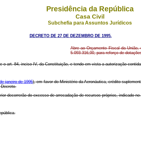
Presidência da República
Casa Civil
Subchefia para Assuntos Jurídicos
DECRETO DE 27 DE DEZEMBRO DE 1995.
Abre ao Orçamento Fiscal da União, e
5.093.316,00, para reforço de dotaçõ
re o art. 84, inciso IV, da Constituição, e tendo em vista a autorização contid
 de janeiro de 1995
), em favor do Ministério da Aeronáutica, crédito suplement
 Decreto.
rior decorrerão do excesso de arrecadação de recursos próprios, indicado no
epública.