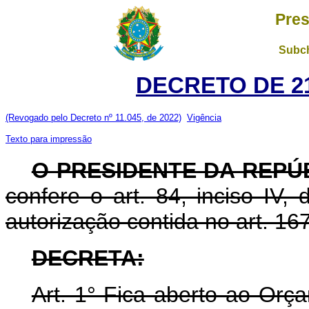
Pres
Subch
DECRETO DE 21
(Revogado pelo Decreto nº 11.045, de 2022)
Vigência
Texto para impressão
O PRESIDENTE DA REPÚ
confere o art. 84, inciso IV,
autorização contida no art. 167
DECRETA:
Art. 1° Fica aberto ao Orç