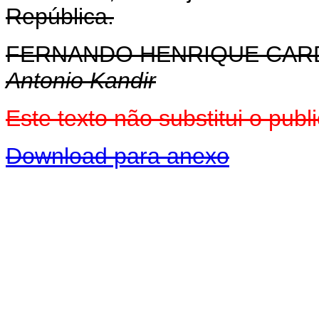
República.
FERNANDO HENRIQUE CA
Antonio Kandir
Este texto não substitui o pu
Download para anexo