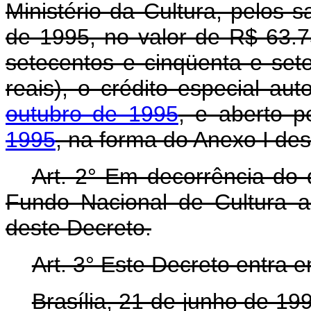
Ministério da Cultura, pelos
de 1995, no valor de R$ 63.7
setecentos e cinqüenta e sete
reais), o crédito especial au
outubro de 1995
, e aberto 
1995
, na forma do Anexo I des
Art. 2° Em decorrência do d
Fundo Nacional de Cultura a
deste Decreto.
Art. 3° Este Decreto entra 
Brasília, 21 de junho de 1