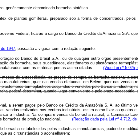
co, genèricamente denominado borracha sintética.
 látex de plantas gomíferas, preparado sob a forma de concentrados, pel
o Govêrno Federal, ficarão a cargo do Banco de Crédito da Amazônia S.A. que
o de 1947
, passarão a vigorar com a redação seguinte:
mportação do Banco do Brasil S.A., ou de qualquer outro órgão presentement
rtação da borracha, seus sucedâneos, elastômeros ou plastômeros termoplást
 manufaturados com as matérias primas acima citadas:
(Vide Lei nº 5.025,
ze) meses de antecedência, os preços de compra da borracha nacional a se
as manufatureiras, quer nas vendas efetuadas em Belém, quer nas vendas rea
plastômeros termoplásticos adquiridos e vendidos pelo Banco à indústria; na
cha poderá determinar, quando julgar conveniente e pelo prazo necessário, 
onal, a serem pagos pelo Banco de Crédito da Amazônia S. A. ao último ve
as vendas realizadas nos centros industriais, assim como fixar as quotas 
anco à indústria. Na compra e venda da borracha natural, a Comissão Exec
pelas borrachas de produção nacional.
(Redação dada pela Lei nº 4.712, de
 de borracha estabelecidos pelas indústrias manufatureiras, podendo modif
que as circunstâncias o aconselharem;