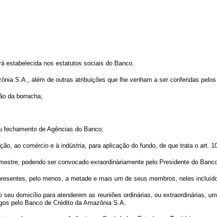
rá estabelecida nos estatutos sociais do Banco.
nia S.A., além de outras atribuições que lhe venham a ser conferidas pelos
ão da borracha;
 ou fechamento de Agências do Banco;
ão, ao comércio e à indústria, para aplicação do fundo, de que trata o art. 10
trimestre, podendo ser convocado exraordinàriamente pelo Presidente do Ban
 presentes, pelo menos, a metade e mais um de seus membros, neles incluído
eu domicílio para atenderem as reuniões ordinárias, ou extraordinárias, u
agos pelo Banco de Crédito da Amazônia S.A.