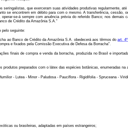
s seringalistas, que exerceram suas atividades produtivas regularmente, até 
nto se encontrem em débito para com o mesmo. A transferência, cessão, ou v
 operar-se-á sempre com anuência prévia do referido Banco; nos demais ca
anco de Crédito da Amazônia S.A."
o pelo seguinte:
rracha ao Banco de Crédito da Amazônia S.A. obedecerá aos têrmos do
art. 4
ompra e fixados pela Comissão Executiva de Defesa da Borracha".
ões finais de compra e venda da borracha, produzida no Brasil e importada do
 os produtos preparados com o látex das espécies botânicas, enumeradas na 
ilior - Lutea - Minor - Paludosa - Pauciflora - Rigidifolia - Spruceana - Virid
exóticas ou brasileiras, adaptadas em países estrangeiros;