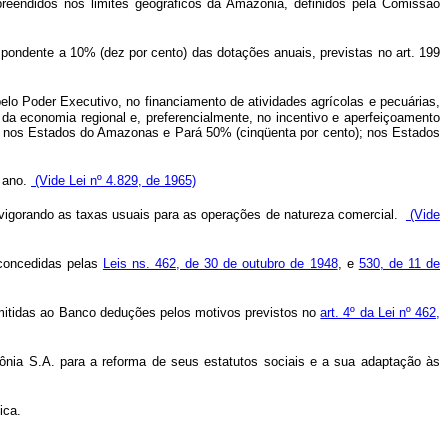
preendidos nos limites geográficos da Amazônia, definidos pela Comissão
spondente a 10% (dez por cento) das dotações anuais, previstas no art. 199
elo Poder Executivo, no financiamento de atividades agrícolas e pecuárias,
da economia regional e, preferencialmente, no incentivo e aperfeiçoamento
s: nos Estados do Amazonas e Pará 50% (cinqüenta por cento); nos Estados
o ano.
(Vide Lei nº 4.829, de 1965)
, vigorando as taxas usuais para as operações de natureza comercial.
(Vide
 concedidas pelas
Leis ns. 462, de 30 de outubro de 1948
, e
530, de 11 de
permitidas ao Banco deduções pelos motivos previstos no
art. 4º da Lei nº 462,
zônia S.A. para a reforma de seus estatutos sociais e a sua adaptação às
ica.