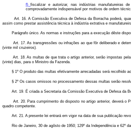
f)
fiscalizar e autorizar, nas indústrias manufatureiras
comprovadamente indispensável por motivos de ordem técnic
Art. 16. A Comissão Executiva de Defesa da Borracha poderá, quan
assim como prestar assistência técnica à indústria extrativa e manufaturei
Parágrafo único. As normas e instruções para a execução dêste disp
Art. 17. As transgressões ou infrações ao que fôr deliberado e dete
(vinte mil cruzeiros).
Art. 18. As multas de que trata o artigo anterior, serão impostas 
(vinte) dias, para o Ministro da Fazenda.
§ 1º O produto das multas efetivamente arrecadadas será recolhido a
§ 2º Os casos omissos no processamento dessas multas serão resolv
Art. 19. É criada a Secretaria da Comissão Executiva de Defesa da Bo
Art. 20. Para cumprimento do disposto no artigo anterior, deverá o P
quadro competente.
Art. 21. A presente lei entrará em vigor na data de sua publicação re
Rio de Janeiro, 30 de agôsto de 1950; 129º da Independência e 62º da