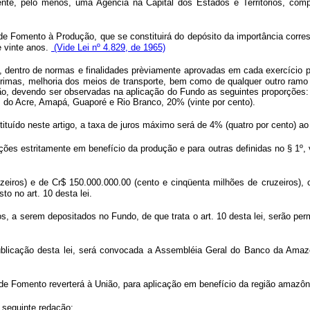
ente, pelo menos, uma Agência na Capital dos Estados e Territórios, com
 de Fomento à Produção, que se constituirá do depósito da importância corre
e vinte anos.
(Vide Lei nº 4.829, de 1965)
a, dentro de normas e finalidades prèviamente aprovadas em cada exercício p
 primas, melhoria dos meios de transporte, bem como de qualquer outro ramo 
ação, devendo ser observadas na aplicação do Fundo as seguintes proporçõe
os do Acre, Amapá, Guaporé e Rio Branco, 20% (vinte por cento).
ituído neste artigo, a taxa de juros máximo será de 4% (quatro por cento) a
ações estritamente em benefício da produção e para outras definidas no § 1º
zeiros) e de Cr$ 150.000.000.00 (cento e cinqüenta milhões de cruzeiros),
to no art. 10 desta lei.
itos, a serem depositados no Fundo, de que trata o art. 10 desta lei, serão 
 publicação desta lei, será convocada a Assembléia Geral do Banco da Ama
de Fomento reverterá à União, para aplicação em benefício da região amazôn
a seguinte redação: