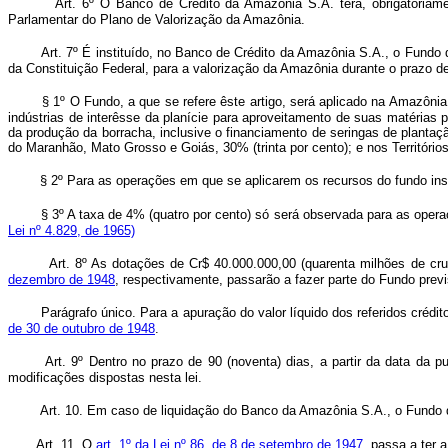
Art. 6º O Banco de Crédito da Amazônia S.A. terá, obrigatòriam
Parlamentar do Plano de Valorização da Amazônia.
Art. 7º É instituído, no Banco de Crédito da Amazônia S.A., o Fundo
da Constituição Federal, para a valorização da Amazônia durante o prazo d
§ 1º O Fundo, a que se refere êste artigo, será aplicado na Amazôni
indústrias de interêsse da planície para aproveitamento de suas matérias
da produção da borracha, inclusive o financiamento de seringas de plant
do Maranhão, Mato Grosso e Goiás, 30% (trinta por cento); e nos Territóri
§ 2º Para as operações em que se aplicarem os recursos do fundo inst
§ 3º A taxa de 4% (quatro por cento) só será observada para as oper
Lei nº 4.829, de 1965)
Art. 8º As dotações de Cr$ 40.000.000,00 (quarenta milhões de cru
dezembro de 1948
, respectivamente, passarão a fazer parte do Fundo previs
Parágrafo único. Para a apuração do valor líquido dos referidos créd
de 30 de outubro de 1948
.
Art. 9º Dentro no prazo de 90 (noventa) dias, a partir da data da
modificações dispostas nesta lei.
Art. 10. Em caso de liquidação do Banco da Amazônia S.A., o Fundo 
Art. 11. O
art. 1º da Lei nº 86, de 8 de setembro de 1947
, passa a ter 