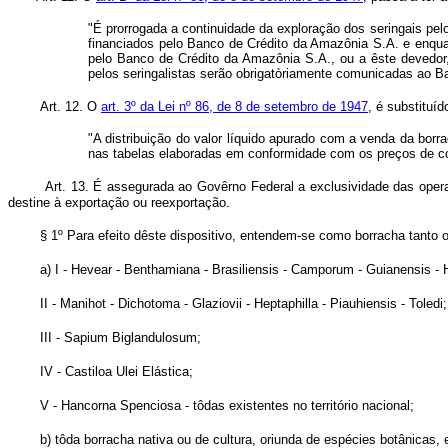
"É prorrogada a continuidade da exploração dos seringais pelo
financiados pelo Banco de Crédito da Amazônia S.A. e enqua
pelo Banco de Crédito da Amazônia S.A., ou a êste devedor,
pelos seringalistas serão obrigatòriamente comunicadas ao B
Art. 12. O
art. 3º da Lei nº 86, de 8 de setembro de 1947
, é substituíd
"A distribuição do valor líquido apurado com a venda da bo
nas tabelas elaboradas em conformidade com os preços de c
Art. 13. É assegurada ao Govêrno Federal a exclusividade das operaç
destine à exportação ou reexportação.
§ 1º Para efeito dêste dispositivo, entendem-se como borracha tanto
a) I - Hevear - Benthamiana - Brasiliensis - Camporum - Guianensis - Hum
II - Manihot - Dichotoma - Glaziovii - Heptaphilla - Piauhiensis - Toledi;
III - Sapium Biglandulosum;
IV - Castiloa Ulei Elástica;
V - Hancorna Spenciosa - tôdas existentes no território nacional;
b) tôda borracha nativa ou de cultura, oriunda de espécies botânicas, 