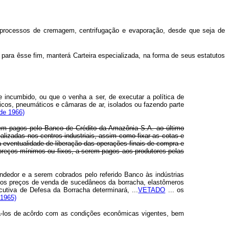
os processos de cremagem, centrifugação e evaporação, desde que seja de
 para êsse fim, manterá Carteira especializada, na forma de seus estatutos
e incumbido, ou que o venha a ser, de executar a política de
icos, pneumáticos e câmaras de ar, isolados ou fazendo parte
 de 1966)
rem pagos pelo Banco de Crédito da Amazônia S.A. ao último
lizadas nos centros industriais, assim como fixar as cotas e
 eventualidade de liberação das operações finais de compra e
preços mínimos ou fixos, a serem pagos aos produtores pelas
ndedor e a serem cobrados pelo referido Banco às indústrias
e os preços de venda de sucedâneos da borracha, elastômeros
utiva de Defesa da Borracha determinará, ...
VETADO
... os
 1965)
icá-los de acôrdo com as condições econômicas vigentes, bem