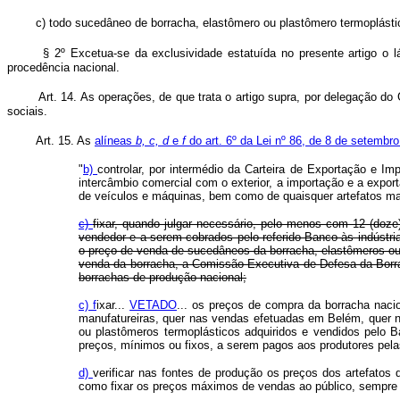
c) todo sucedâneo de borracha, elastômero ou plastômero termoplásti
§ 2º Excetua-se da exclusividade estatuída no presente artigo o
procedência nacional.
Art. 14. As operações, de que trata o artigo supra, por delegação d
sociais.
Art. 15. As
alíneas
b, c, d
e
f
do art. 6º da Lei nº 86, de 8 de setembr
"
b)
controlar, por intermédio da Carteira de Exportação e I
intercâmbio comercial com o exterior, a importação e a expo
de veículos e máquinas, bem como de quaisquer artefatos
c)
fixar, quando julgar necessário, pelo menos com 12 (do
vendedor e a serem cobrados pelo referido Banco às indústri
o preço de venda de sucedâneos da borracha, elastômeros ou 
venda da borracha, a Comissão Executiva de Defesa da Borra
borrachas de produção nacional;
c) f
ixar...
VETADO
... os preços de compra da borracha naci
manufatureiras, quer nas vendas efetuadas em Belém, quer n
ou plastômeros termoplásticos adquiridos e vendidos pelo B
preços, mínimos ou fixos, a serem pagos aos produtores 
d)
verificar nas fontes de produção os preços dos artefatos
como fixar os preços máximos de vendas ao público, sempre 