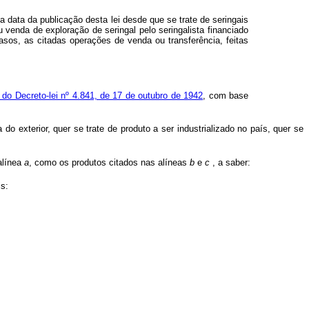
a data da publicação desta lei desde que se trate de seringais
enda de exploração de seringal pelo seringalista financiado
sos, as citadas operações de venda ou transferência, feitas
º do Decreto-lei nº 4.841, de 17 de outubro de 1942
, com base
 exterior, quer se trate de produto a ser industrializado no país, quer se
alínea
a
, como os produtos citados nas alíneas
b
e
c
, a saber:
is: