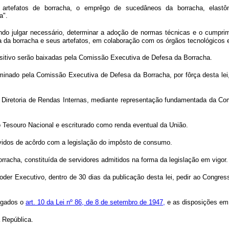
 de artefatos de borracha, o emprêgo de sucedâneos da borracha, elastô
a".
do julgar necessário, determinar a adoção de normas técnicas e o cumprim
ra da borracha e seus artefatos, em colaboração com os órgãos tecnológicos 
ositivo serão baixadas pela Comissão Executiva de Defesa da Borracha.
rminado pela Comissão Executiva de Defesa da Borracha, por fôrça desta lei,
pela Diretoria de Rendas Internas, mediante representação fundamentada da 
o Tesouro Nacional e escriturado como renda eventual da União.
idos de acôrdo com a legislação do impôsto de consumo.
rracha, constituída de servidores admitidos na forma da legislação em vigor.
oder Executivo, dentro de 30 dias da publicação desta lei, pedir ao Congres
vogados o
art. 10 da Lei nº 86, de 8 de setembro de 1947,
e as disposições em 
 República.