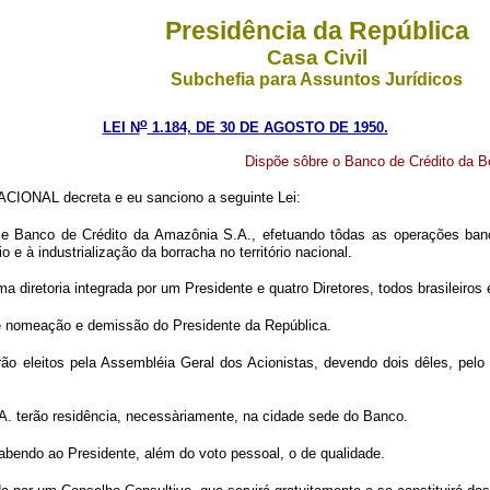
Presidência da República
Casa Civil
Subchefia para Assuntos Jurídicos
o
LEI N
1.184, DE 30 DE AGOSTO DE 1950.
Dispõe sôbre o Banco de Crédito da B
IONAL decreta e eu sanciono a seguinte Lei:
 Banco de Crédito da Amazônia S.A., efetuando tôdas as operações bancári
 à industrialização da borracha no território nacional.
 diretoria integrada por um Presidente e quatro Diretores, todos brasileiros 
re nomeação e demissão do Presidente da República.
ão eleitos pela Assembléia Geral dos Acionistas, devendo dois dêles, pelo 
A. terão residência, necessàriamente, na cidade sede do Banco.
cabendo ao Presidente, além do voto pessoal, o de qualidade.