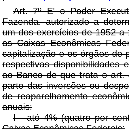
Art. 7º E' o Poder Execut
Fazenda, autorizado a deter
um dos exercícios de 1952 a 1
as Caixas Econômicas Feder
capitalização e os órgãos de p
respectivas disponibilidades 
ao Banco de que trata o art. 
parte das inversões ou des
de reaparelhamento econômic
anuais:
I - até 4% (quatro por cen
Caixas Econômicas Federais;