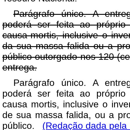
Parágrafo único. A entre
poderá ser feita ao próprio
causa-mortis, inclusive o inve
da sua massa falida ou a pro
público outorgado nos 120 (ce
entrega.
Parágrafo único. A entre
poderá ser feita ao próprio
causa mortis, inclusive o inve
de sua massa falida, ou a pro
público.
(Redação dada pela L