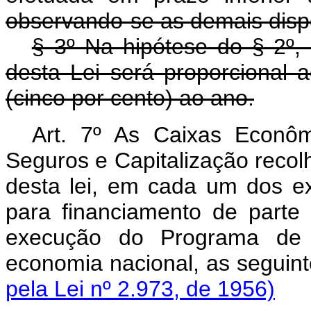
observando-se as demais dispo
§ 3º Na hipótese do § 2º, 
desta Lei será proporcional
(cinco por cento) ao ano.
Art. 7º As Caixas Econô
Seguros e Capitalização recolh
desta lei, em cada um dos ex
para financiamento de part
execução do Programa de
economia nacional, as segu
pela Lei nº 2.973, de 1956)