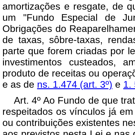
amortizações e resgate, de que
um "Fundo Especial de Jur
Obrigações do Reaparelhamen
de taxas, sôbre-taxas, rend
parte que forem criadas por le
investimentos custeados, a
produto de receitas ou operaçõ
e as de
ns. 1.474 (art. 3º)
e
1.
Art. 4º Ao F
undo de que trat
respeitados os vínculos já em 
ou contribuições existentes nes
aos previstos nesta Lei e nas