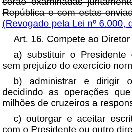
serão examinadas juntament
República e com estas envi
(Revogado pela Lei nº 6.000, 
Art. 16. Compete ao Diretor
a) substituir o President
sem prejuízo do exercício nor
b) administrar e dirigir
decidindo as operações que
milhões de cruzeiros a respons
c) outorgar e aceitar escri
com o Presidente ou outro dire