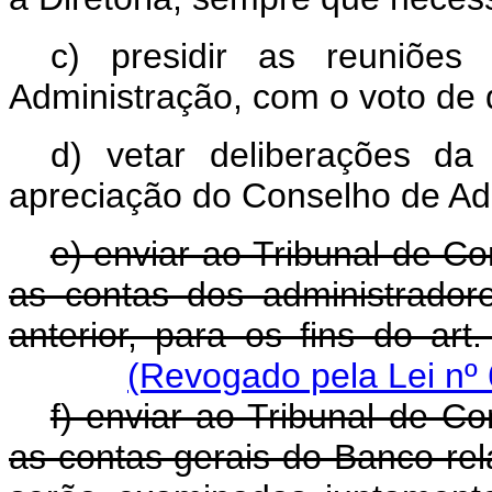
c) presidir as reuniões
Administração, com o voto de 
d) vetar deliberações da
apreciação do Conselho de Ad
e) enviar ao Tribunal de Co
as contas dos administradore
anterior, para os fins do art.
(Revogado pela Lei nº 
f) enviar ao Tribunal de C
as contas gerais do Banco rela