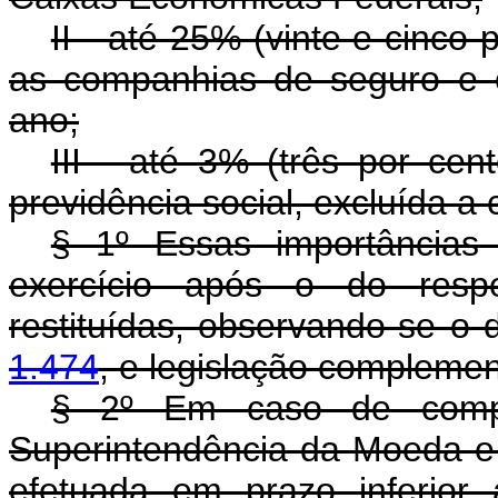
II - até 25% (vinte e cinco
as companhias de seguro e c
ano;
III - até 3% (três por cen
previdência social, excluída a
§ 1º Essas importâncias
exercício após o do respec
restituídas, observando-se o
1.474
, e legislação complemen
§ 2º Em caso de compr
Superintendência da Moeda e d
efetuada em prazo inferior 