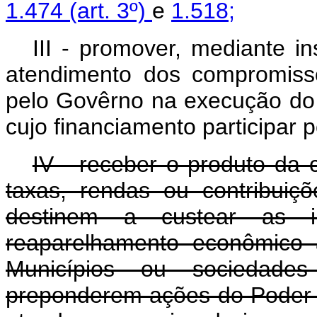
1.474 (art. 3º)
e
1.518;
III - promover, mediante i
atendimento dos compromisso
pelo Govêrno na execução do 
cujo financiamento participar po
IV - receber o produto da 
taxas, rendas ou contribuiç
destinem a custear as 
reaparelhamento econômico 
Municípios ou sociedad
preponderem ações do Poder P