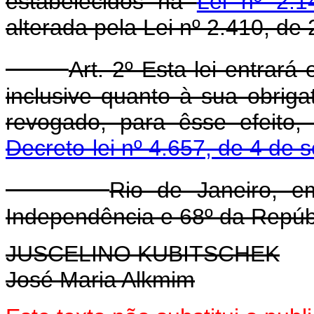
estabelecidos na
Lei nº 2.
alterada pela Lei nº 2.410, de
Art. 2º Esta lei entrará
inclusive quanto à sua obriga
revogado, para êsse efeito
Decreto-lei nº 4.657, de 4 de
Rio de Janeiro, 
Independência e 68º da Repúb
JUSCELINO KUBITSCHEK
José Maria Alkmim