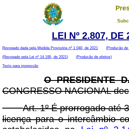
Pres
Subch
LEI Nº 2.807, D
Revogado dada pela Medida Provisória nº 1.040, de 2021
(Produção de 
(Revogado pela Lei nº 14.195, de 2021)
(Produção de efeitos)
Texto para impressão
O PRESIDENTE D
CONGRESSO NACIONAL decreta
Art. 1º É prorrogado até
licença para o intercâmbio c