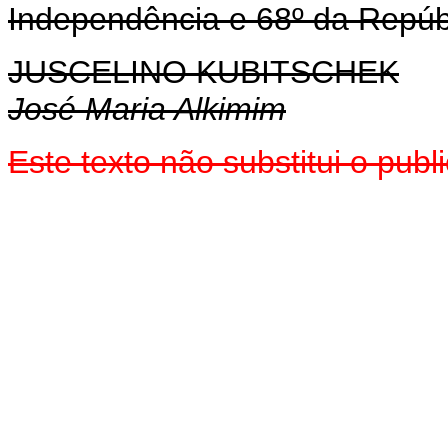
Independência e 68º da Repúb
JUSCELINO KUBITSCHEK
José Maria Alkimim
Este texto não substitui o pu