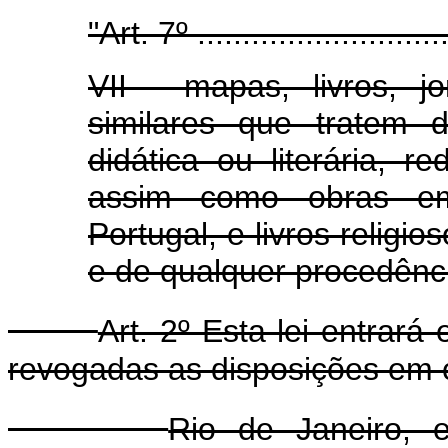
"Art. 7º .............................
VII - mapas, livros, jo
similares que tratem de
didática ou literária, r
assim como obras em
Portugal, e livros religi
e de qualquer procedênci
Art. 2º Esta lei entrará
revogadas as disposições em c
Rio de Janeiro, 