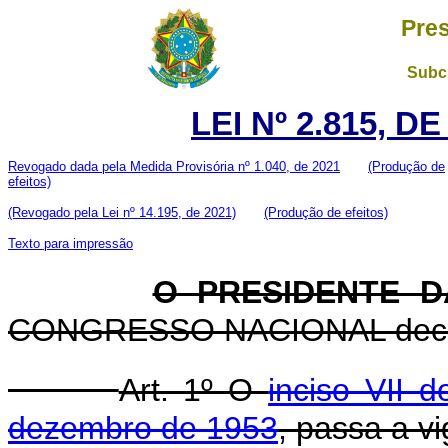
Pres
Subch
LEI Nº 2.815, D
Revogado dada pela Medida Provisória nº 1.040, de 2021
(Produção de
efeitos)
(Revogado pela Lei nº 14.195, de 2021)
(Produção de efeitos)
Texto para impressão
O PRESIDENTE D
CONGRESSO NACIONAL decreta
Art. 1º O
inciso VII d
dezembro de 1953
, passa a v