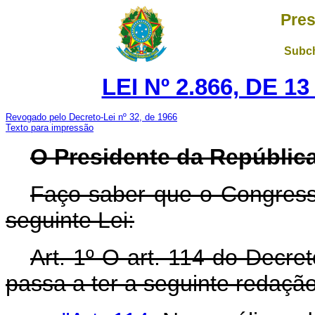
Pres
Subch
LEI Nº 2.866, DE 
Revogado pelo Decreto-Lei nº 32, de 1966
Texto para impressão
O Presidente da Repúblic
Faço saber que o Congress
seguinte Lei:
Art. 1º O art. 114 do Decre
passa a ter a seguinte redação