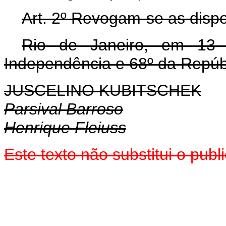
Art. 2º Revogam-se as dispo
Rio de Janeiro, em 13
Independência e 68º da Repúb
JUSCELINO KUBITSCHEK
Parsival Barroso
Henrique Fleiuss
Este texto não substitui o pub