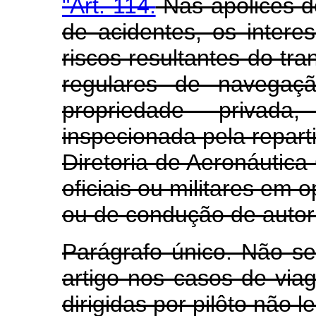
"Art. 114.
Nas apólices d
de acidentes, os intere
riscos resultantes do tr
regulares de navegaç
propriedade privad
inspecionada pela repar
Diretoria de Aeronáutic
oficiais ou militares em 
ou de condução de autor
Parágrafo único. Não se
artigo nos casos de vi
dirigidas por pilôto não l