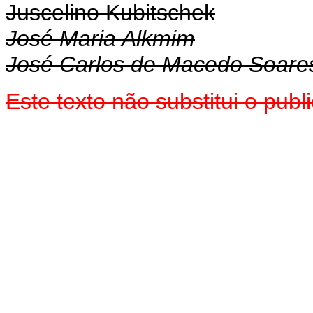
Juscelino Kubitschek
José Maria Alkmim
José Carlos de Macedo Soare
Este texto não substitui o pu