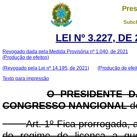
Pres
Subch
LEI Nº 3.227, D
Revogado dada pela Medida Provisória nº 1.040, de 2021
(Produção de efeitos)
(Revogado pela Lei nº 14.195, de 2021)
(Produção de efei
Texto para impressão
O PRESIDENTE D
CONGRESSO NANCIONAL
de
Art. 1º Fica prorrogada,
do regime de licença a que