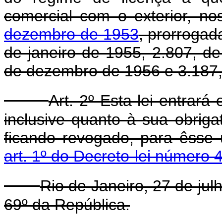
comercial com o exterior, n
dezembro de 1953
, prorrogad
de janeiro de 1955, 2.807, d
de dezembro de 1956 e 3.187,
Art. 2º Esta lei entrará
inclusive quanto à sua obriga
ficando revogado, para êsse 
art. 1º do Decreto-lei número
Rio de Janeiro, 27 de ju
69º da República.