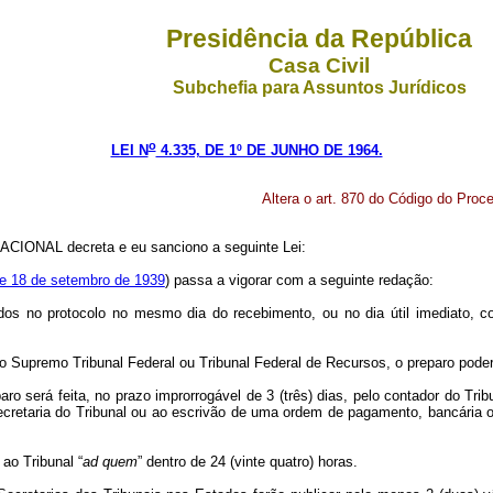
Presidência da República
Casa Civil
Subchefia para Assuntos Jurídicos
o
LEI N
4.335, DE 1º DE JUNHO DE 1964.
Altera o art. 870 do Código do Proce
CIONAL decreta e eu sanciono a seguinte Lei:
 de 18 de setembro de 1939
) passa a vigorar com a seguinte redação:
dos no protocolo no mesmo dia do recebimento, ou no dia útil imediato, cor
 Supremo Tribunal Federal ou Tribunal Federal de Recursos, o preparo poderá 
paro será feita, no prazo improrrogável de 3 (três) dias, pelo contador do T
retaria do Tribunal ou ao escrivão de uma ordem de pagamento, bancária ou 
ao Tribunal “
ad quem
” dentro de 24 (vinte quatro) horas.