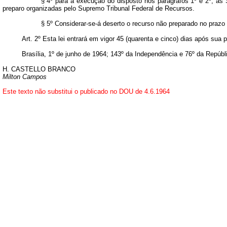
§ 4º para a execução do disposto nos parágrafos 1º e 2º, as 
preparo organizadas pelo Supremo Tribunal Federal de Recursos.
§ 5º Considerar-se-á deserto o recurso não preparado no prazo l
Art
. 2º Esta lei entrará em vigor 45 (quarenta e cinco) dias após sua
Brasília, 1º de junho de 1964; 143º da Independência e 76º da Repúbl
H. CASTELLO BRANCO
Milton Campos
Este texto não substitui o publicado no DOU de 4.6.1964