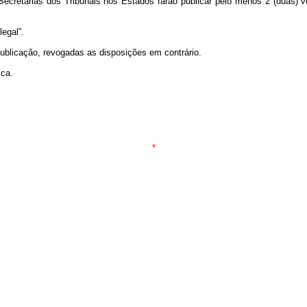
Secretarias dos Tribunais nos Estados farão publicar pelo menos 2 (duas) v
egal”.
 publicação, revogadas as disposições em contrário.
ica.
*