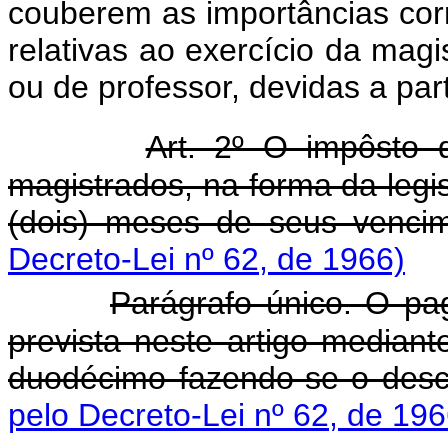
couberem as importâncias corr
relativas ao exercício da magis
ou de professor, devidas a par
Art. 2º O impôsto 
magistrados, na forma da legis
(dois) meses de seus venci
Decreto-Lei nº 62, de 1966)
Parágrafo único. O pa
prevista neste artigo mediant
duodécimo fazendo-se o desc
pelo Decreto-Lei nº 62, de 196