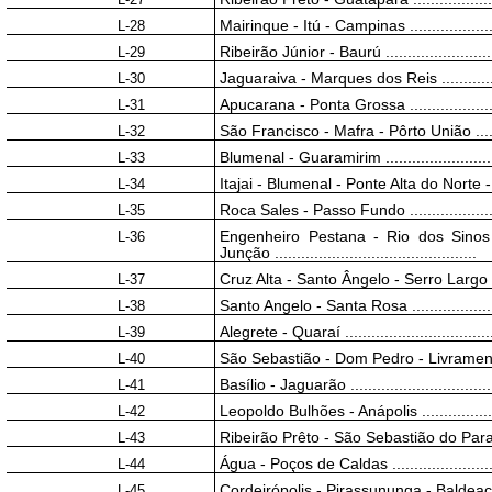
L-28
Mairinque - Itú - Campinas .........................
L-29
Ribeirão Júnior - Baurú ...........................
L-30
Jaguaraiva - Marques dos Reis ...................
L-31
Apucarana - Ponta Grossa .......................
L-32
São Francisco - Mafra - Pôrto União ............
L-33
Blumenal - Guaramirim ............................
L-34
Itajai - Blumenal - Ponte Alta do Norte - 
L-35
Roca Sales - Passo Fundo .......................
L-36
Engenheiro Pestana - Rio dos Sinos
Junção ..............................................
L-37
Cruz Alta - Santo Ângelo - Serro Largo - San
L-38
Santo Angelo - Santa Rosa .....................
L-39
Alegrete - Quaraí ....................................
L-40
São Sebastião - Dom Pedro - Livramento ......
L-41
Basílio - Jaguarão ...................................
L-42
Leopoldo Bulhões - Anápolis .......................
L-43
Ribeirão Prêto - São Sebastião do Paraíso -
L-44
Água - Poços de Caldas .........................
L-45
Cordeirópolis - Pirassununga - Baldeação .....