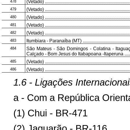
478
(Vetado) ..........................................................................
479
(Vetado) ..........................................................................
480
(Vetado) ..........................................................................
481
(Vetado) ..........................................................................
482
(Vetado) ..........................................................................
483
Itumbiara - Paranaíba (MT) .............................................
484
São Mateus - São Domingos - Colatina - Itagua
Calçado - Bom Jesus do Itabapoana -Itaperuna .......
485
(Vetado) ..........................................................................
486
(Vetado) ..........................................................................
1.6 - Ligações Internaciona
a - Com a República Orient
(1) Chui - BR-471
(2) Jaguarão - BR-116