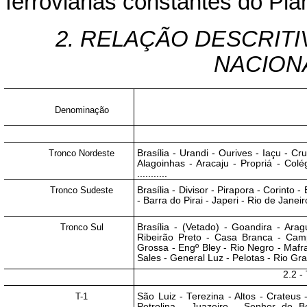
ferroviárias constantes do Pl
2. RELAÇÃO DESCRIT
NACION
Denominação
Tronco Nordeste
Brasília - Urandi - Ourives - Iaçu - C
Alagoinhas - Aracaju - Propriá - Colé
...........
Tronco Sudeste
Brasília - Divisor - Pirapora - Corinto 
- Barra do Pirai - Japeri - Rio de Janeiro ........
Tronco Sul
Brasília - (Vetado) - Goandira - Ara
Ribeirão Preto - Casa Branca - Cam
Grossa - Engº Bley - Rio Negro - Mafra
Sales - General Luz - Pelotas - Rio Grande
2.2 -
T-1
São Luiz - Terezina - Altos - Crateus 
Petrolina - Juazeiro - Senhor do B