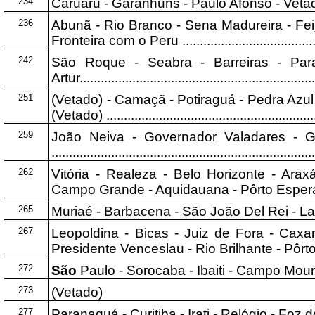
234
Caruaru - Garanhuns - Paulo Afonso - Vetado. .........
236
Abunã - Rio Branco - Sena Madureira - Feijó
Fronteira com o Peru ..........................................
242
São Roque - Seabra - Barreiras - Par
Artur....................................................................
251
(Vetado) - Camaçã - Potiraguá - Pedra Azul -
(Vetado) ............................................................
259
João Neiva - Governador Valadares - G
..........................................................................
262
Vitória - Realeza - Belo Horizonte - Arax
Campo Grande - Aquidauana - Pôrto Esperança 
265
Muriaé - Barbacena - São João Del Rei - Lavras - (
267
Leopoldina - Bicas - Juiz de Fora - Caxa
Presidente Venceslau - Rio Brilhante - Pôrto Murtin
272
São
Paulo - Sorocaba - Ibaiti - Campo Mourão - P
273
(Vetado)
277
Paranaguá - Curitiba - Irati - Relógio - Foz do Iguaçu