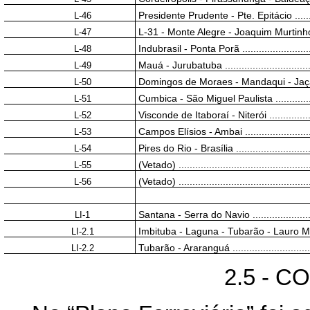
L-46
Presidente Prudente - Pte. Epitácio .............
L-47
L-31 - Monte Alegre - Joaquim Murtinho - T
L-48
Indubrasil - Ponta Porã ............................
L-49
Mauá - Jurubatuba ..................................
L-50
Domingos de Moraes - Mandaqui - Jaçanã .....
L-51
Cumbica - São Miguel Paulista .................
L-52
Visconde de Itaboraí - Niterói .....................
L-53
Campos Elísios - Ambai ...........................
L-54
Pires do Rio - Brasília ..............................
L-55
(Vetado) .................................................
L-56
(Vetado) ................................................
LI-1
Santana - Serra do Navio .........................
LI-2.1
Imbituba - Laguna - Tubarão - Lauro Müller ...
LI-2.2
Tubarão - Araranguá ...............................
2.5 - 