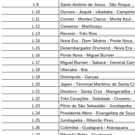
L-9
Santo Antônio de Jesus - São Roque ............
L-10
Ourives - Jequié - Ubaitaba - Campinho ........
L-11
Corinto - Montes Claros - Monte Azul - Urandi
L-12
Cisneiros - Manhuaçu ..............................
L-13
Recreio - Três Rios ..................................
L-14
Nova Era - Dom Silvério - Ponte Nova ...........
L-15
Desembargador Drumond - Nova Era - S
L-16
Ponte Nova - Miguel Burnier .......................
L-17
Miguel Burnier - Sabará - General Carneiro ...
L-18
Uberaba - Ibiá ........................................
L-19
Divinópolis - Garças ................................
L-20
Japeri - Terminal Marítimo de Santa Cruz ......
L-21
Deodoro - Santa Cruz - Mangaratiba - Angr
L-22
Três Corações - Soledade - Cruzeiro ............
L-23
Pôrto de São Sebastião - Jundiapeba ...........
L-24
Presidente Altino - Evangelista de Souza ......
L-25
Jundiapeba - Ribeirão Pires .......................
L-26
Colômbia - Guatapará - Araraquara ..............
L-27
Ribeirão Prêto - Guatapará ........................