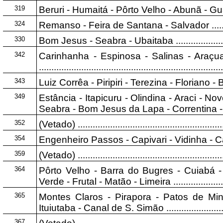
319
Beruri - Humaitá - Pôrto Velho - Abunã - Guajará Mi
324
Remanso - Feira de Santana - Salvador .................
330
Bom Jesus - Seabra - Ubaitaba .............................
342
Carinhanha - Espinosa - Salinas - Araçua
.........................................................................
343
Luiz Corrêa - Piripiri - Terezina - Floriano - Bertolin
349
Estância - Itapicuru - Olindina - Araci - N
Seabra - Bom Jesus da Lapa - Correntina - Posse 
352
(Vetado) .............................................................
354
Engenheiro Passos - Capivari - Vidinha - Caxamb
359
(Vetado) .............................................................
364
Pôrto Velho - Barra do Bugres - Cuiabá 
Verde - Frutal - Matão - Limeira ..........................
365
Montes Claros - Pirapora - Patos de Mi
Ituiutaba - Canal de S. Simão ..............................
367