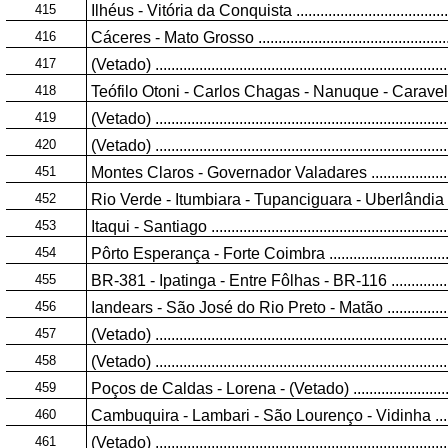
415
Ilhéus - Vitória da Conquista ...........................................
416
Cáceres - Mato Grosso ...................................................
417
(Vetado) ..........................................................................
418
Teófilo Otoni - Carlos Chagas - Nanuque - Caravelas ......
419
(Vetado) ..........................................................................
420
(Vetado) ..........................................................................
451
Montes Claros - Governador Valadares ...........................
452
Rio Verde - Itumbiara - Tupanciguara - Uberlândia - Araxá
453
Itaqui - Santiago .............................................................
454
Pôrto Esperança - Forte Coimbra ....................................
455
BR-381 - Ipatinga - Entre Fôlhas - BR-116 ......................
456
Iandears - São José do Rio Preto - Matão .......................
457
(Vetado) ..........................................................................
458
(Vetado) ..........................................................................
459
Poços de Caldas - Lorena - (Vetado) ..............................
460
Cambuquira - Lambari - São Lourenço - Vidinha .............
461
(Vetado) ..........................................................................