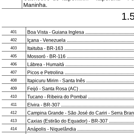
Maninha.
1.
401
Boa Vista - Guiana Inglesa .............................................
402
Içana - Venezuela ..........................................................
403
Itaituba - BR-163 ............................................................
405
Mossoró - BR-116 ...........................................................
406
Lábrea - Humaitá ............................................................
407
Picos e Petrolina ............................................................
408
Itapicuru Mirim - Santa Inês ............................................
409
Feijó - Santa Rosa (AC) ................................................
410
Tucano - Ribeira do Pombal ............................................
411
Elvira - BR-307 ..............................................................
412
Campina Grande - São José do Cariri - Serra Branc
413
Caxias (Estirão do Equador) - BR-307 .............................
414
Anápolis - Niquelândia ...................................................