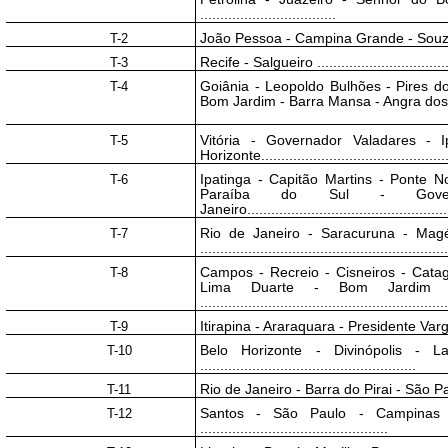
..................................
T-2
João Pessoa - Campina Grande - Souza - Ar
T-3
Recife - Salgueiro ...................................
T-4
Goiânia - Leopoldo Bulhões - Pires do
Bom Jardim - Barra Mansa - Angra dos 
T-5
Vitória - Governador Valadares - 
Horizonte................................................
T-6
Ipatinga - Capitão Martins - Ponte 
Paraíba do Sul - Gove
Janeiro...................................................
T-7
Rio de Janeiro - Saracuruna - Magé
.............................................................
T-8
Campos - Recreio - Cisneiros - Cata
Lima Duarte - Bom Jardim 
.............................................................
T-9
Itirapina - Araraquara - Presidente Vargas ....
T-10
Belo Horizonte - Divinópolis -
......................................................
T-11
Rio de Janeiro - Barra do Pirai - São Paulo ...
T-12
Santos - São Paulo - Campinas 
...............................................