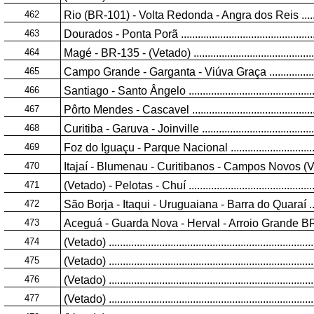
462
Rio (BR-101) - Volta Redonda - Angra dos Reis ..............
463
Dourados - Ponta Porã ...................................................
464
Magé - BR-135 - (Vetado) ...............................................
465
Campo Grande - Garganta - Viúva Graça .........................
466
Santiago - Santo Ângelo .................................................
467
Pôrto Mendes - Cascavel ................................................
468
Curitiba - Garuva - Joinville ............................................
469
Foz do Iguaçu - Parque Nacional ....................................
470
Itajaí - Blumenau - Curitibanos - Campos Novos (Vetado) .
471
(Vetado) - Pelotas - Chuí ................................................
472
São Borja - Itaqui - Uruguaiana - Barra do Quaraí .............
473
Aceguá - Guarda Nova - Herval - Arroio Grande BR-471 ...
474
(Vetado) ..........................................................................
475
(Vetado) ..........................................................................
476
(Vetado) ..........................................................................
477
(Vetado) ..........................................................................