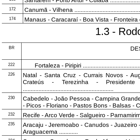
Santarém - Pôrto Artur - Cuiabá ............................
172
Canumã - Vilhena ................................................
174
Manaus - Caracaraí - Boa Vista - Fronteira com a
1.3 - Rod
BR
DE
222
Fortaleza - Piripiri .........................................
226
Natal - Santa Cruz - Currais Novos - Au
Crateús - Terezinha - President
..........................................................
230
Cabedelo - João Pessoa - Campina Grande 
- Picos - Floriano - Pastos Bons - Balsas - Carolina ....
232
Recife - Arco Verde - Salgueiro - Parnamirim ............
235
Aracaju - Jeremoabo - Canudos - Juazeiro -
Araguacema ............