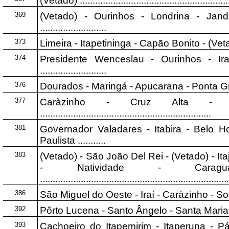
(Vetado) .............................................................
369
(Vetado) - Ourinhos - Londrina - Ja
..........................
373
Limeira - Itapetininga - Capão Bonito - (Vetado) ......
374
Presidente Wenceslau - Ourinhos - Ira
..........................
376
Dourados - Maringá - Apucarana - Ponta Grossa 
377
Caràzinho - Cruz Alta - S
...................................................................
381
Governador Valadares - Itabira - Belo H
Paulista ...........
383
(Vetado) - São João Del Rei - (Vetado) - 
- Natividade - Caragu
.........................................................................
386
São Miguel do Oeste - Iraí - Caràzinho - Soleda
392
Pôrto Lucena - Santo Ângelo - Santa Maria - Pelotas
393
Cachoeiro do Itapemirim - Itaperuna - P