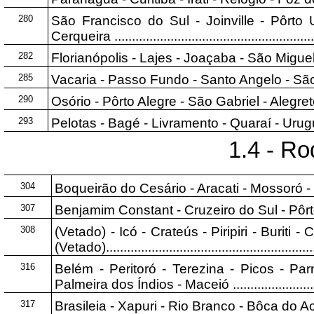
280
São Francisco do Sul - Joinville - Pôrto
Cerqueira ...........................................................
282
Florianópolis - Lajes - Joaçaba - São Miguel do Oest
285
Vacaria - Passo Fundo - Santo Angelo - São Borja ....
290
Osório - Pôrto Alegre - São Gabriel - Alegrete - Ur
293
Pelotas - Bagé - Livramento - Quaraí - Uruguaiana ...
1.4 - R
304
Boqueirão do Cesário - Aracati - Mossoró - Lajes - 
307
Benjamim Constant - Cruzeiro do Sul - Pôrto Wa
308
(Vetado) - Icó - Crateús - Piripiri - Buriti
(Vetado).............................................................
316
Belém - Peritoró - Terezina - Picos - Par
Palmeira dos Índios - Maceió .............................
317
Brasileia - Xapuri - Rio Branco - Bôca do Acre - Láb