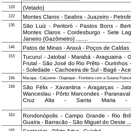
120
(Vetado)
122
Montes Claros - Seabra - Juazeiro - Petrolina 
135
São Luiz - Peritoró - Pastos Bons - Bert
Montes Claros - Cordesburgo - Sete Lago
Janeiro (Gazômetro) ........
146
Patos de Minas - Araxá - Poços de Caldas - São Pau
153
Tucuruí - Jatobal - Marabá - Araguaina - G
Frutal - São José do Rio Prêto - Ourinhos 
- Soledade - Cachoeira de Sul - Bagé - Acegu
156
Macapa - Calçoene - Oiapoque - Fronteira com a Guiana Francesa .
158
São Félix - Xavantina - Aragarças - Jat
Wanceslau - Pôrto Marcondes - Paranaval -
Cruz Alta - Santa Maria - 
.........................................................................
163
Rondonópolis - Campo Grande - Rio Bril
Guaíra - Barracão - São Miguel do Oeste ..............
165