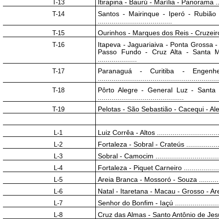
T-13
Itirapina - Baurú - Marília - Panorama ..........
T-14
Santos - Mairinque - Iperó - Rubião
......................................
T-15
Ourinhos - Marques dos Reis - Cruzeiro d
T-16
Itapeva - Jaguariaiva - Ponta Grossa 
Passo Fundo - Cruz Alta - Santa M
....................
T-17
Paranaguá - Curitiba - Engenh
.............................................................
T-18
Pôrto Alegre - General Luz - Santa
............................................
T-19
Pelotas - São Sebastião - Cacequi - Aleg
L-1
Luiz Corrêa - Altos ..................................
L-2
Fortaleza - Sobral - Crateús .......................
L-3
Sobral - Camocim ..................................
L-4
Fortaleza - Piquet Carneiro ......................
L-5
Areia Branca - Mossoró - Souza ..................
L-6
Natal - Itaretana - Macau - Grosso - Areia B
L-7
Senhor do Bonfim - Iaçú ..........................
L-8
Cruz das Almas - Santo Antônio de Jesus - J