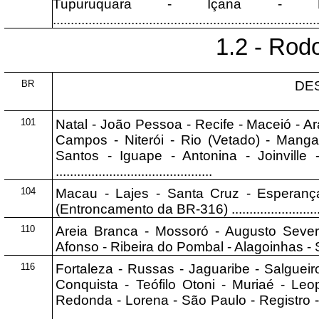
Tupuruquara - Içana - Di
..........................................................................
1.2 - Rod
BR
DE
101
Natal - João Pessoa - Recife - Maceió - Ara
Campos - Niterói - Rio (Vetado) - Manga
Santos - Iguape - Antonina - Joinville -
............................................
104
Macau - Lajes - Santa Cruz - Esperança
(Entroncamento da BR-316) ................................
110
Areia Branca - Mossoró - Augusto Severo
Afonso - Ribeira do Pombal - Alagoinhas - Salvador
116
Fortaleza - Russas - Jaguaribe - Salgueir
Conquista - Teófilo Otoni - Muriaé - Leo
Redonda - Lorena - São Paulo - Registro - 
.......................................