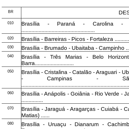
BR
DE
010
Brasília - Paraná - Carolina 
...................................................
020
Brasília - Barreiras - Picos - Fortaleza .....................
030
Brasília - Brumado - Ubaitaba - Campinho ..................
040
Brasília - Três Marias - Belo Horiz
Barra...........................
050
Brasília - Cristalina - Catalão - Araguari - 
- Campinas - Sã
..........................................................................
060
Brasília - Anápolis - Goiânia - Rio Verde - 
...............
070
Brasília - Jaraguá - Aragarças - Cuiabá - 
Matias) ......
080
Brasília - Uruaçu - Dianarum - Cach