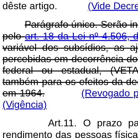
dêste artigo.
(Vide Decre
Parágrafo único. Serão i
pelo
art. 18 da Lei nº 4.506
variável dos subsídios, as 
percebidas em decorrência do
federal ou estadual, (VET
também para os efeitos da de
em 1964.
(Revogado p
(Vigência)
Art.11. O prazo p
rendimento das pessoas físicas