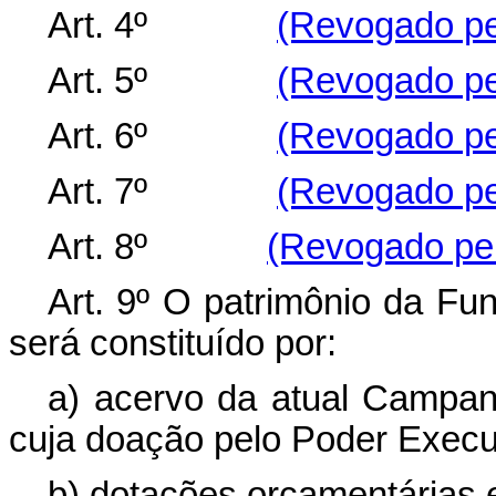
Art
. 4º
(Revogado pel
Art
. 5º
(Revogado pel
Art
. 6º
(Revogado pel
Art
. 7º
(Revogado pel
Art
. 8º
(Revogado pel
Art
. 9º O patrimônio da Fu
será constituído por:
a) acervo da atual Campan
cuja doação pelo Poder Execut
b) dotações orçamentárias 