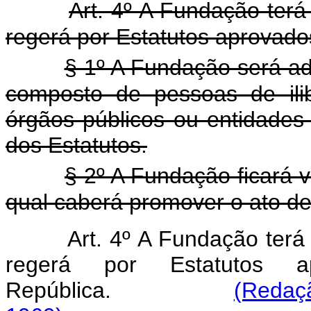
Art. 4º A Fundação terá
regerá por Estatutos aprovado
§ 1º A Fundação será ad
composto de pessoas de ili
órgãos públicos ou entidades
dos Estatutos.
§ 2º A Fundação ficará vi
qual caberá promover o ato de 
Art. 4º A Fundação terá
regerá por Estatutos a
República.
(Redaçã