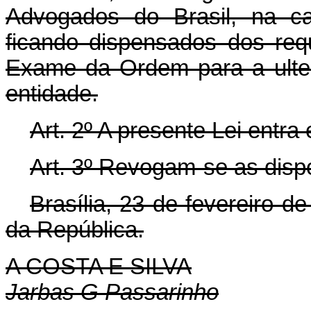
Advogados do Brasil, na ca
ficando dispensados dos requ
Exame da Ordem para a ulte
entidade.
Art. 2º A presente Lei entra
Art. 3º Revogam-se as disp
Brasília, 23 de fevereiro d
da República.
A COSTA E SILVA
Jarbas G Passarinho