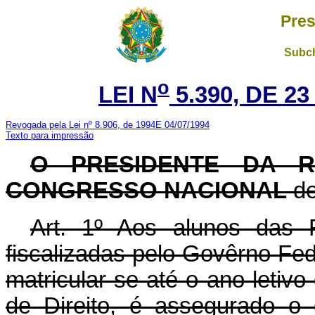
Pres
Subch
o
LEI N
5.390, DE 2
Revogada pela Lei nº 8.906, de 1994E 04/07/1994
Texto para impressão
O PRESIDENTE DA R
CONGRESSO NACIONAL
de
Art. 1º Aos alunos das F
fiscalizadas pelo Govêrno Fe
matricular-se até o ano letivo
de Direito, é assegurado o 