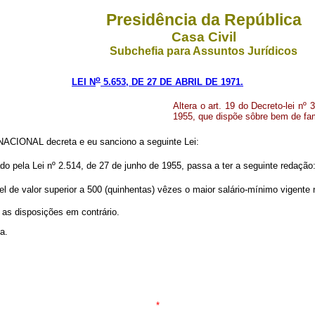
Presidência da República
Casa Civil
Subchefia para Assuntos Jurídicos
o
LEI N
5.653, DE 27 DE ABRIL DE 1971.
Altera o art. 19 do Decreto-lei nº 
1955, que dispõe sôbre bem de fam
CIONAL decreta e eu sanciono a seguinte Lei:
rado pela Lei nº 2.514, de 27 de junho de 1955, passa a ter a seguinte redação
l de valor superior a 500 (quinhentas) vêzes o maior salário-mínimo vigente 
s as disposições em contrário.
a.
*