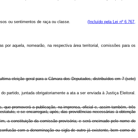
 religiosos ou sentimentos de raça ou classe.
(Incluído pela Lei nº 6.767,
 por aquela, nomearão, na respectiva área territorial, comissões para os
 ultima eleição geral para a Câmara dos Deputados, distribuídos em 7 (sete)
 partido, juntada obrigatoriamente a ata a ser enviada à Justiça Eleitoral.
, que promoverá a publicação, na imprensa, oficial e, assim também, três
tatuto, e se encarregará, após, das providências necessárias à obtenção
ssim, a constituição da comissão provisória; e será encimado pelo nome do
 confusão com a denominação ou sigla de outro já existente, bem como de