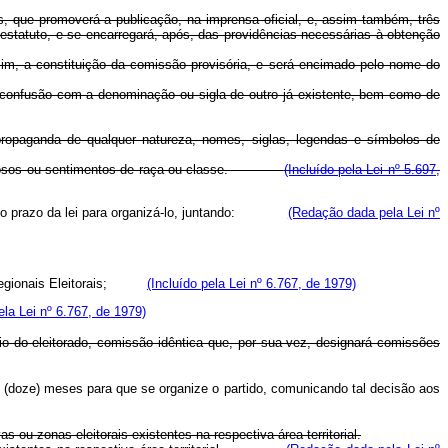
, que promoverá a publicação, na imprensa oficial, e, assim também, três
tatuto, e se encarregará, após, das providências necessárias à obtenção
ssim, a constituição da comissão provisória, e será encimado pelo nome do
 confusão com a denominação ou sigla de outro já existente, bem como de
propaganda de qualquer natureza, nomes, siglas, legendas e símbolos de
 religiosos ou sentimentos de raça ou classe.
(Incluído pela Lei nº 5.697,
rio e o prazo da lei para organizá-lo, juntando:
(Redação dada pela Lei nº
ais Regionais Eleitorais;
(Incluído pela Lei nº 6.767, de 1979)
ela Lei nº 6.767, de 1979)
oio do eleitorado, comissão idêntica que, por sua vez, designará comissões
12 (doze) meses para que se organize o partido, comunicando tal decisão aos
u zonas eleitorais existentes na respectiva área territorial.