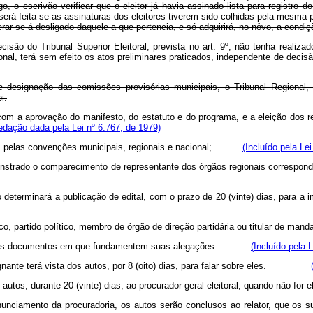
, o escrivão verificar que o eleitor já havia assinado lista para registro
 será feita se as assinaturas dos eleitores tiverem sido colhidas pela mesma 
erar-se-á desligado daquele a que pertencia, e só adquirirá, no nôvo, a condi
cisão do Tribunal Superior Eleitoral, prevista no art. 9º, não tenha real
acional, terá sem efeito os atos preliminares praticados, independente de
e designação das comissões provisórias municipais, o Tribunal Regional,
i.
com a aprovação do manifesto, do estatuto e do programa, e a eleição dos res
edação dada pela Lei nº 6.767, de 1979)
ados pelas convenções municipais, regionais e nacional;
(Incluído pela Le
 demonstrado o comparecimento de representante dos órgãos regionais cor
ído determinará a publicação de edital, com o prazo de 20 (vinte) dias, para
úblico, partido político, membro de órgão de direção partidária ou titular 
ão com os documentos em que fundamentem suas alegações.
(Incluído pela 
pugnante terá vista dos autos, por 8 (oito) dias, para falar sobre eles.
dos autos, durante 20 (vinte) dias, ao procurador-geral eleitoral, quando 
pronunciamento da procuradoria, os autos serão conclusos ao relator, qu