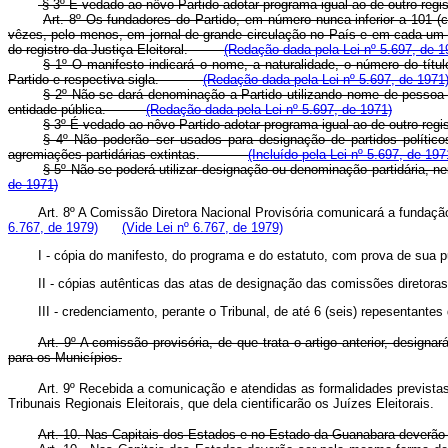
§ 3º É vedado ao nôvo Partido adotar programa igual ao de outro regis
Art. 8º Os fundadores do Partido, em número nunca inferior a 101 (
vêzes, pelo menos, em jornal de grande circulação no País e em cada um
do registro da Justiça Eleitoral.
(Redação dada pela Lei nº 5.697, de 1
§ 1º O manifesto indicará o nome, a naturalidade, o número do títu
Partido e respectiva sigla.
(Redação dada pela Lei nº 5.697, de 1971
§ 2º Não se dará denominação a Partido utilizando nome de pessoa
entidade pública.
(Redação dada pela Lei nº 5.697, de 1971)
§ 3º É vedado ao nôvo Partido adotar programa igual ao de outro 
§ 4º Não poderão ser usados para designação de partidos político
agremiações partidárias extintas.
(Incluído pela Lei nº 5.697, de 197
§ 5º Não se poderá utilizar designação ou denominação partidária
de 1971)
Art. 8º A Comissão Diretora Nacional Provisória comunicará a fundaçã
6.767, de 1979)
(Vide Lei nº 6.767, de 1979)
I - cópia do manifesto, do programa e do estatuto, com prova de
II - cópias autênticas das atas de designação das comissões diretor
III - credenciamento, perante o Tribunal, de até 6 (seis) repese
Art. 9º A comissão provisória, de que trata o artigo anterior, desig
para os Municípios.
Art. 9º Recebida a comunicação e atendidas as formalidades previstas 
Tribunais Regionais Eleitorais, que dela cientificarão os Juízes Eleitorais.
Art. 10. Nas Capitais dos Estados e no Estado da Guanabara deverão s