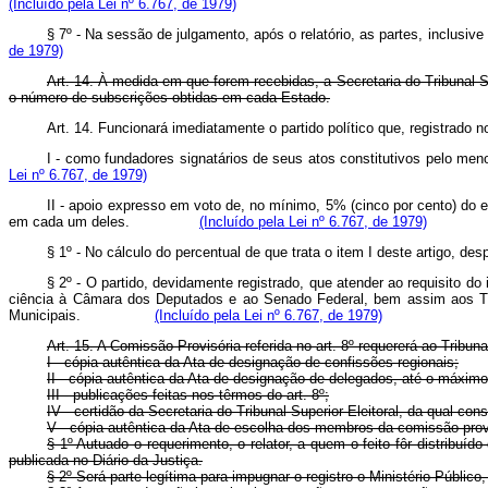
(Incluído pela Lei nº 6.767, de 1979)
§ 7º - Na sessão de julgamento, após o relatório, as partes, incl
de 1979)
Art. 14. À medida em que forem recebidas, a Secretaria do Tribunal Supe
o número de subscrições obtidas em cada Estado.
Art. 14. Funcionará imediatamente o partido político que, registr
I - como fundadores signatários de seus atos constitutivos pelo
Lei nº 6.767, de 1979)
II - apoio expresso em voto de, no mínimo, 5% (cinco por cento) do 
em cada um deles.
(Incluído pela Lei nº 6.767, de 1979)
§ 1º - No cálculo do percentual de que trata o item I deste ar
§ 2º - O partido, devidamente registrado, que atender ao requisito do 
ciência à Câmara dos Deputados e ao Senado Federal, bem assim aos Trib
Municipais.
(Incluído pela Lei nº 6.767, de 1979)
Art. 15. A Comissão Provisória referida no art. 8º requererá ao Tribun
I - cópia autêntica da Ata de designação de confissões regionais;
II - cópia autêntica da Ata de designação de delegados, até o máximo
III - publicações feitas nos têrmos do art. 8º;
IV - certidão da Secretaria do Tribunal Superior Eleitoral, da qual co
V - cópia autêntica da Ata de escolha dos membros da comissão provis
§ 1º Autuado o requerimento, o relator, a quem o feito fôr distribuí
publicada no Diário da Justiça.
§ 2º Será parte legítima para impugnar o registro o Ministério Público,