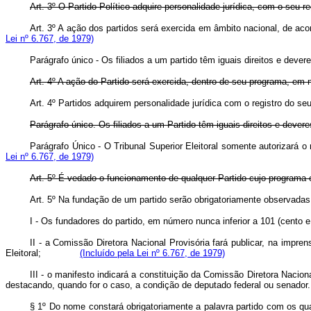
Art. 3º O Partido Político adquire personalidade jurídica, com o seu reg
Art. 3º A ação dos partidos será exercida em âmbito nacional, de
Lei nº 6.767, de 1979)
Parágrafo único - Os filiados a um partido têm iguais direitos 
Art. 4º A ação do Partido será exercida, dentro de seu programa, e
Art. 4º Partidos adquirem personalidade jurídica com o registro do 
Parágrafo único. Os filiados a um Partido têm iguais direitos e devere
Parágrafo Único - O Tribunal Superior Eleitoral somente autorizar
Lei nº 6.767, de 1979)
Art. 5º É vedado o funcionamento de qualquer Partido cujo programa 
Art. 5º Na fundação de um partido serão obrigatoriamente obse
I - Os fundadores do partido, em número nunca inferior a 101 (cen
II - a Comissão Diretora Nacional Provisória fará publicar, na impr
Eleitoral;
(Incluído pela Lei nº 6.767, de 1979)
III - o manifesto indicará a constituição da Comissão Diretora Nacio
destacando, quando for o caso, a condição de deputado federal ou s
§ 1º Do nome constará obrigatoriamente a palavra partido com os qua