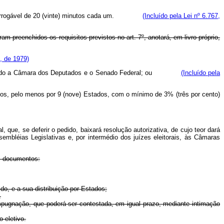
zo improrrogável de 20 (vinte) minutos cada um.
(Incluído pela Lei nº 6.767,
ram preenchidos os requisitos previstos no art. 7º, anotará, em livro próprio,
, de 1979)
articipando a Câmara dos Deputados e o Senado Federal; ou
(Incluído pela
ados, pelo menos por 9 (nove) Estados, com o mínimo de 3% (três por cento)
, que, se deferir o pedido, baixará resolução autorizativa, de cujo teor dará
bléias Legislativas e, por intermédio dos juízes eleitorais, às Câmaras
es documentos:
ido, e a sua distribuição por Estados;
.
a impugnação, que poderá ser contestada, em igual prazo, mediante intimação
o eletivo.