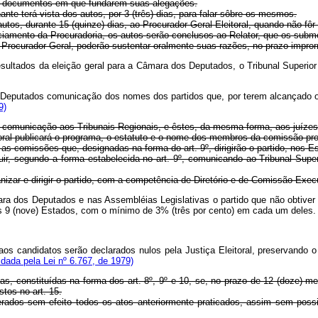
os documentos em que fundarem suas alegações.
te terá vista dos autos, por 3 (três) dias, para falar sôbre os mesmos.
utos, durante 15 (quinze) dias, ao Procurador-Geral Eleitoral, quando não fôr
ciamento da Procuradoria, os autos serão conclusos ao Relator, que os submet
 o Procurador Geral, poderão sustentar oralmente suas razões, no prazo impro
s resultados da eleição geral para a Câmara dos Deputados, o Tribunal Sup
s Deputados comunicação dos nomes dos partidos que, por terem alcançado os
9)
iata comunicação aos Tribunais Regionais, e êstes, da mesma forma, aos juízes 
toral publicará o programa, o estatuto e o nome dos membros da comissão pro
 as comissões que, designadas na forma do art. 9º, dirigirão o partido, nos E
uir, segundo a forma estabelecida no art. 9º, comunicando ao Tribunal Superior
nizar e dirigir o partido, com a competência de Diretório e de Comissão Exec
ara dos Deputados e nas Assembléias Legislativas o partido que não obtiver
menos 9 (nove) Estados, com o mínimo de 3% (três por cento) em cada 
 aos candidatos serão declarados nulos pela Justiça Eleitoral, preservando o 
dada pela Lei nº 6.767, de 1979)
as, constituídas na forma dos art. 8º, 9º e 10, se, no prazo de 12 (doze) 
stos no art. 15.
erados sem efeito todos os atos anteriormente praticados, assim sem possi