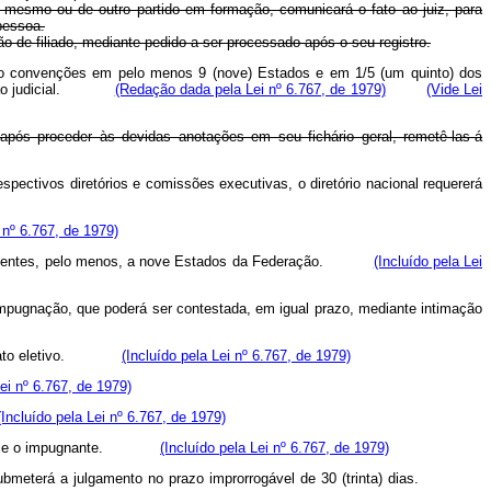
 do mesmo ou de outro partido em formação, comunicará o fato ao juiz, para
pessoa.
ção de filiado, mediante pedido a ser processado após o seu registro.
izado convenções em pelo menos 9 (nove) Estados e em 1/5 (um quinto) dos
 decisão judicial.
(Redação dada pela Lei nº 6.767, de 1979)
(Vide Lei
 após proceder às devidas anotações em seu fichário geral, remetê-las-á
pectivos diretórios e comissões executivas, o diretório nacional requererá
i nº 6.767, de 1979)
respondentes, pelo menos, a nove Estados da Federação.
(Incluído pela Lei
 a impugnação, que poderá ser contestada, em igual prazo, mediante intimação
de mandato eletivo.
(Incluído pela Lei nº 6.767, de 1979)
Lei nº 6.767, de 1979)
(Incluído pela Lei nº 6.767, de 1979)
não for ele o impugnante.
(Incluído pela Lei nº 6.767, de 1979)
e os submeterá a julgamento no prazo improrrogável de 30 (trinta) dias.