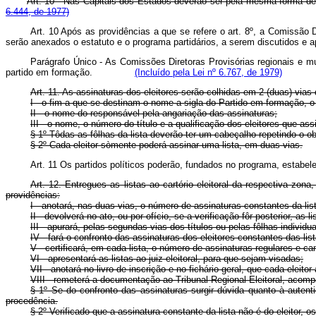
Art. 10 - Nas Capitais dos Estados deverão ser pela mesma forma 
6.444, de 1977)
Art. 10 Após as providências a que se refere o art. 8º, a Comissão 
serão anexados o estatuto e o programa partidários, a serem discutido
Parágrafo Único - As Comissões Diretoras Provisórias regionais e mun
partido em formação.
(Incluído pela Lei nº 6.767, de 1979)
Art. 11. As assinaturas dos eleitores serão colhidas em 2 (duas) vias
I - o fim a que se destinam o nome a sigla do Partido em formação, o 
II - o nome do responsável pela angariação das assinaturas;
III - o nome, o número do título e a qualificação dos eleitores que as
§ 1º Tôdas as fôlhas da lista deverão ter um cabeçalho repetindo o o
§ 2º Cada eleitor sòmente poderá assinar uma lista, em duas vias.
Art. 11 Os partidos políticos poderão, fundados no programa, est
Art. 12. Entregues as listas ao cartório eleitoral da respectiva zo
providências:
I - anotará, nas duas vias, o número de assinaturas constantes da lis
II - devolverá no ato, ou por ofício, se a verificação fôr posterior, 
III - apurará, pelas segundas vias dos títulos ou pelas fôlhas individ
IV - fará o confronto das assinaturas dos eleitores constantes das li
V - certificará, em cada lista, o número de assinaturas regulares e 
VI - apresentará as listas ao juiz eleitoral, para que sejam visadas;
VII - anotará no livro de inscrição e no fichário geral, que cada eleitor
VIII - remeterá a documentação ao Tribunal Regional Eleitoral, acomp
§ 1º Se do confronto das assinaturas surgir dúvida quanto à autent
procedência.
§ 2º Verificado que a assinatura constante da lista não é do eleitor,