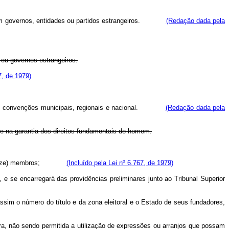
a, com governos, entidades ou partidos estrangeiros.
(Redação dada pela
 ou governos estrangeiros.
7, de 1979)
ados nas convenções municipais, regionais e nacional.
(Redação dada pela
 e na garantia dos direitos fundamentais do homem.
 a 11 (onze) membros;
(Incluído pela Lei nº 6.767, de 1979)
 e se encarregará das providências preliminares junto ao Tribunal Superior
assim o número do título e da zona eleitoral e o Estado de seus fundadores,
vra, não sendo permitida a utilização de expressões ou arranjos que possam