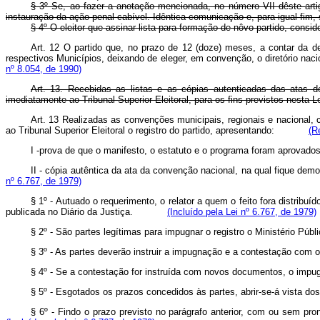
§ 3º Se, ao fazer a anotação mencionada, no número VII dêste artigo
instauração da ação penal cabível. Idêntica comunicação e, para igual fim,
§ 4º O eleitor que assinar lista para formação de nôvo partido, consid
Art. 12 O partido que, no prazo de 12 (doze) meses, a contar da de
respectivos Municípios, deixando de eleger, em convenção, o diretório n
nº 8.054, de 1990)
Art. 13. Recebidas as listas e as cópias autenticadas das atas d
imediatamente ao Tribunal Superior Eleitoral, para os fins previstos nesta Le
Art. 13 Realizadas as convenções municipais, regionais e nacional, 
ao Tribunal Superior Eleitoral o registro do partido, apresentando:
(R
I -prova de que o manifesto, o estatuto e o programa foram aprov
II - cópia autêntica da ata da convenção nacional, na qual fique
nº 6.767, de 1979)
§ 1º - Autuado o requerimento, o relator a quem o feito fora distribu
publicada no Diário da Justiça.
(Incluído pela Lei nº 6.767, de 1979)
§ 2º - São partes legítimas para impugnar o registro o Ministério P
§ 3º - As partes deverão instruir a impugnação e a contestaç
§ 4º - Se a contestação for instruída com novos documentos, o im
§ 5º - Esgotados os prazos concedidos às partes, abrir-se-á vista 
§ 6º - Findo o prazo previsto no parágrafo anterior, com ou sem 