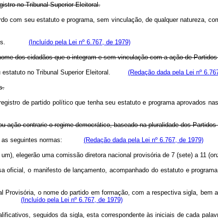
istro no Tribunal Superior Eleitoral.
 acordo com seu estatuto e programa, sem vinculação, de qualquer naturez
e deveres.
(Incluído pela Lei nº 6.767, de 1979)
m nome dos cidadãos que o integram e sem vinculação com a ação de Partidos
seu estatuto no Tribunal Superior Eleitoral.
(Redação dada pela Lei nº 6.76
s.
á o registro de partido político que tenha seu estatuto e programa aprov
ou ação contrarie o regime democrático, baseado na pluralidade dos Partidos
rvadas as seguintes normas:
(Redação dada pela Lei nº 6.767, de 1979)
to e um), elegerão uma comissão diretora nacional provisória de 7 (sete)
ensa oficial, o manifesto de lançamento, acompanhado do estatuto e programa,
nal Provisória, o nome do partido em formação, com a respectiva sigla, bem 
enador.
(Incluído pela Lei nº 6.767, de 1979)
lificativos, seguidos da sigla, esta correspondente às iniciais de cada pala