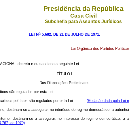
Presidência da República
Casa Civil
Subchefia para Assuntos Jurídicos
o
LEI N
5.682, DE 21 DE JULHO DE 1971.
Lei Orgânica dos Partidos Político
ONAL decreta e eu sanciono a seguinte Lei:
TÍTULO I
Das Disposições Preliminares
ticos são regulados por esta Lei.
os partidos políticos são regulados por esta Lei.
(Redação dada pela Lei n
terno, destinam-se a assegurar, no interêsse do regime democrático, a autenti
o interno, destinam-se a assegurar, no interesse do regime democrático, a
6.767, de 1979)