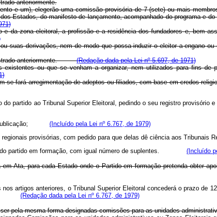
trado anteriormente.
cento e um), elegerão uma comissão provisória de 7 (sete) ou mais membros
 dos Estados, do manifesto de lançamento, acompanhado do programa e do es
971)
lo e da zona eleitoral, a profissão e a residência dos fundadores e, bem a
)
 ou suas derivações, nem de modo que possa induzir o eleitor a engano ou
registrado anteriormente.
(Redação dada pela Lei nº 5.697, de 1971)
s existentes ou que se venham a organizar, nem utilizados para fins de 
1)
, nem se fará arregimentação de adeptos ou filiados, com base em credos
o do partido ao Tribunal Superior Eleitoral, pedindo o seu registro provisó
 sua publicação;
(Incluído pela Lei nº 6.767, de 1979)
as regionais provisórias, com pedido para que delas dê ciência aos Tribun
ntantes do partido em formação, com igual número de suplentes.
(Incluído p
nará em Ata, para cada Estado onde o Partido em formação pretenda obter ap
nos artigos anteriores, o Tribunal Superior Eleitoral concederá o prazo de 
(Redação dada pela Lei nº 6.767, de 1979)
er pela mesma forma designadas comissões para as unidades administrativas o