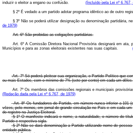
induzir o eleitor a engano ou confusão.
(Incluído pela Lei nº 6.767,
§ 2º É vedado a um partido adotar programa idêntico ao de outro
§ 3º Não se poderá utilizar designação ou denominação partidária
de 1979)
Art. 6º São proibidas as coligações partidárias.
Art. 6º A Comissão Diretora Nacional Provisória designará em ata,
Municípios e para as zonas eleitorais existentes nas suas capitais.
Art. 7º Só poderá pleitear sua organização, o Partido Político que co
ou mais Estados, com o mínimo de 7% (sete por cento) em cada um dêles.
Art. 7º Os membros das comissões regionais e municipais provisórias a
(Redação dada pela Lei nº 6.767, de 1979)
Art. 8º Os fundadores do Partido, em número nunca inferior a 101 (
vêzes, pelo menos, em jornal de grande circulação no País e em cada um
do registro na Justiça Eleitoral.
§ 1º O manifesto indicará o nome, a naturalidade, o número do títul
Partido e respectiva sigla.
§ 2º Não se dará denominação a Partido utilizando nome de pessoa 
entidade pública.