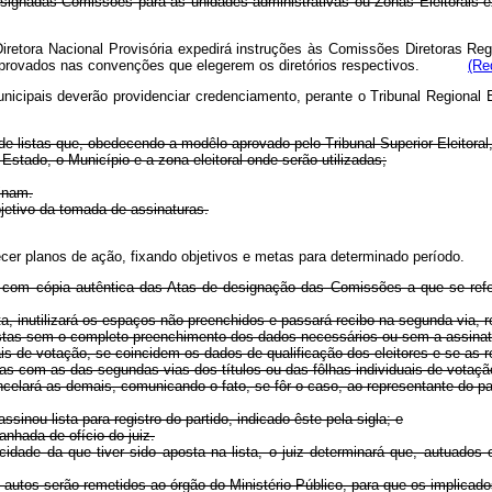
designadas Comissões para as unidades administrativas ou Zonas Eleitora
Diretora Nacional Provisória expedirá instruções às Comissões Diretoras Re
s e aprovados nas convenções que elegerem os diretórios respectivos.
(Re
icipais deverão providenciar credenciamento, perante o Tribunal Regional El
 de listas que, obedecendo a modêlo aprovado pelo Tribunal Superior Eleitoral
Estado, o Município e a zona eleitoral onde serão utilizadas;
sinam.
bjetivo da tomada de assinaturas.
abelecer planos de ação, fixando objetivos e metas para determinado per
na, com cópia autêntica das Atas de designação das Comissões a que se refer
ta, inutilizará os espaços não preenchidos e passará recibo na segunda via, 
as listas sem o completo preenchimento dos dados necessários ou sem a assinatu
uais de votação, se coincidem os dados de qualificação dos eleitores e se as 
stas com as das segundas vias dos títulos ou das fôlhas individuais de votaçã
cancelará as demais, comunicando o fato, se fôr o caso, ao representante do p
 assinou lista para registro do partido, indicado êste pela sigla; e
anhada de ofício do juiz.
icidade da que tiver sido aposta na lista, o juiz determinará que, autuad
 os autos serão remetidos ao órgão do Ministério Público, para que os implica