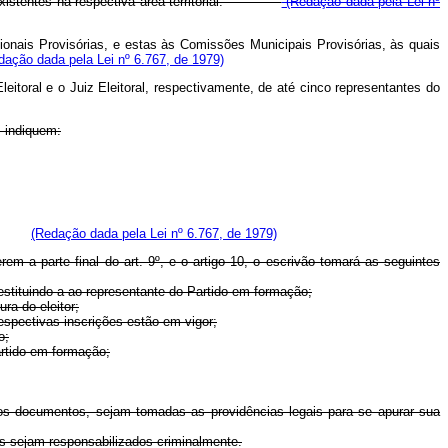
is existentes na respectiva área territorial.
(Redação dada pela Lei nº
gionais Provisórias, e estas às Comissões Municipais Provisórias, às quais
dação dada pela Lei nº 6.767, de 1979)
eitoral e o Juiz Eleitoral, respectivamente, de até cinco representantes do
, indiquem:
íodo.
(Redação dada pela Lei nº 6.767, de 1979)
em a parte final do art. 9º, e o artigo 10, o escrivão tomará as seguintes
restituindo-a ao representante do Partido em formação;
ra do eleitor;
respectivas inscrições estão em vigor;
o;
artido em formação;
os os documentos, sejam tomadas as providências legais para se apurar sua
dos sejam responsabilizados criminalmente.