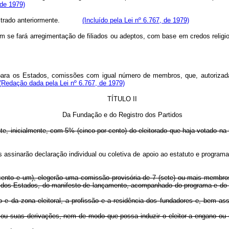
 de 1979)
 registrado anteriormente.
(Incluído pela Lei nº 6.767, de 1979)
, nem se fará arregimentação de filiados ou adeptos, com base em credos
 para os Estados, comissões com igual número de membros, que, autorizadas
(Redação dada pela Lei nº 6.767, de 1979)
TÍTULO II
Da Fundação e do Registro dos Partidos
nte, inicialmente, com 5% (cinco por cento) do eleitorado que haja votado na
ssinarão declaração individual ou coletiva de apoio ao estatuto e programa do
cento e um), elegerão uma comissão provisória de 7 (sete) ou mais membros
 dos Estados, do manifesto de lançamento, acompanhado do programa e do es
o e da zona eleitoral, a profissão e a residência dos fundadores e, bem a
ou suas derivações, nem de modo que possa induzir o eleitor a engano ou