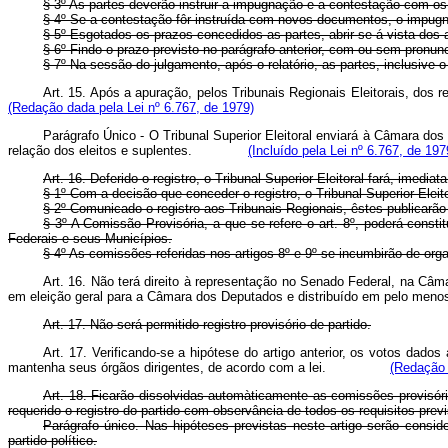
§ 3º As partes deverão instruir a impugnação e a contestação com 
§ 4º Se a contestação fôr instruída com novos documentos, o impugnan
§ 5º Esgotados os prazos concedidos as partes, abrir-se-á vista dos a
§ 6º Findo o prazo previsto no parágrafo anterior, com ou sem pronun
§ 7º Na sessão do julgamento, após o relatório, as partes, inclusive
Art. 15. Após a apuração, pelos Tribunais Regionais Eleitorais, do
(Redação dada pela Lei nº 6.767, de 1979)
Parágrafo Único - O Tribunal Superior Eleitoral enviará à Câmara do
relação dos eleitos e suplentes.
(Incluído pela Lei nº 6.767, de 197
Art. 16. Deferido o registro, o Tribunal Superior Eleitoral fará, imed
§ 1º Com a decisão que conceder o registro, o Tribunal Superior Elei
§ 2º Comunicado o registro aos Tribunais Regionais, êstes publicarão
§ 3º A Comissão Provisória, a que se refere o art. 8º, poderá constit
Federais e seus Municípios.
§ 4º As comissões referidas nos artigos 8º e 9º se incumbirão de orga
Art. 16. Não terá direito à representação no Senado Federal, na Câm
em eleição geral para a Câmara dos Deputados e distribuído em pelo 
Art. 17. Não será permitido registro provisório de partido.
Art. 17. Verificando-se a hipótese do artigo anterior, os votos dados
mantenha seus órgãos dirigentes, de acordo com a lei.
(Redação 
Art. 18. Ficarão dissolvidas automàticamente as comissões provisóri
requerido o registro do partido com observância de todos os requisitos previ
Parágrafo único. Nas hipóteses previstas neste artigo serão consid
partido político.