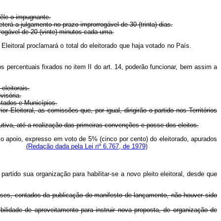
 êle o impugnante.
erá a julgamento no prazo improrrogável de 30 (trinta) dias.
rrogável de 20 (vinte) minutos cada uma.
erior Eleitoral proclamará o total do eleitorado que haja votado no País.
 percentuais fixados no item II do art. 14, poderão funcionar, bem assim a
eleitorais.
visória.
stados e Municípios.
 Eleitoral, as comissões que, por igual, dirigirão o partido nos Territórios
utiva, até a realização das primeiras convenções e posse dos eleitos.
 o apoio, expresso em voto de 5% (cinco por cento) do eleitorado, apurados
um deles.
(Redação dada pela Lei nº 6.767, de 1979)
partido sua organização para habilitar-se a novo pleito eleitoral, desde que
meses, contados da publicação do manifesto de lançamento, não houver sido
bilidade de aproveitamento para instruir nova proposta, de organização de