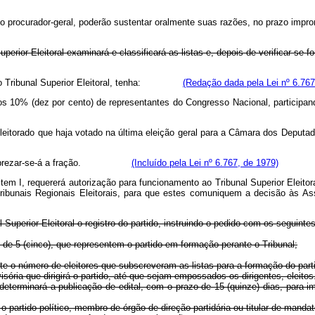
usive o procurador-geral, poderão sustentar oralmente suas razões, no pra
rior Eleitoral examinará e classificará as listas e, depois de verificar se fo
ado no Tribunal Superior Eleitoral, tenha:
(Redação dada pela Lei nº 6.767
 menos 10% (dez por cento) de representantes do Congresso Nacional, p
eleitorado que haja votado na última eleição geral para a Câmara dos Deput
tigo, desprezar-se-á a fração.
(Incluído pela Lei nº 6.767, de 1979)
item I, requererá autorização para funcionamento ao Tribunal Superior Eleitoral
unais Regionais Eleitorais, para que estes comuniquem a decisão às Assem
al Superior Eleitoral o registro do partido, instruindo o pedido com os seguint
 de 5 (cinco), que representem o partido em formação perante o Tribunal;
nste o número de eleitores que subscreveram as listas para a formação do part
ória que dirigirá o partido, até que sejam empossados os dirigentes, eleitos
do determinará a publicação de edital, com o prazo de 15 (quinze) dias, par
 o partido político, membro de órgão de direção partidária ou titular de mandat