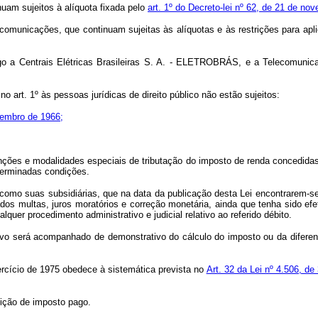
nuam sujeitos à alíquota fixada pelo
art. 1º do Decreto-lei nº 62, de 21 de n
lecomunicações, que continuam sujeitas às alíquotas e às restrições para apl
go a Centrais Elétricas Brasileiras S. A. - ELETROBRÁS, e a Telecomuni
no art. 1º às pessoas jurídicas de direito público não estão sujeitos:
ezembro de 1966;
nções e modalidades especiais de tributação do imposto de renda concedidas 
terminadas condições.
como suas subsidiárias, que na data da publicação desta Lei encontrarem-s
sados multas, juros moratórios e correção monetária, ainda que tenha sido e
lquer procedimento administrativo e judicial relativo ao referido débito.
ssivo será acompanhado de demonstrativo do cálculo do imposto ou da diferen
rcício de 1975 obedece à sistemática prevista no
Art. 32 da Lei nº 4.506, d
tuição de imposto pago.