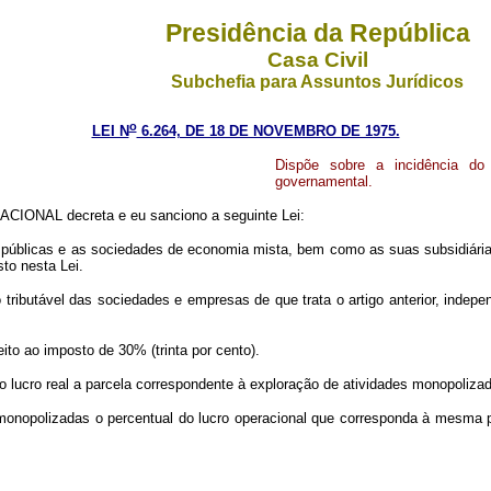
Presidência da República
Casa Civil
Subchefia para Assuntos Jurídicos
o
LEI N
6.264, DE 18 DE NOVEMBRO DE 1975.
Dispõe sobre a incidência do
governamental.
CIONAL decreta e eu sanciono a seguinte Lei:
s públicas e as sociedades de economia mista, bem como as suas subsidiárias
to nesta Lei.
o tributável das sociedades e empresas de que trata o artigo anterior, indepe
eito ao imposto de 30% (trinta por cento).
r do lucro real a parcela correspondente à exploração de atividades mono
monopolizadas o percentual do lucro operacional que corresponda à mesma p