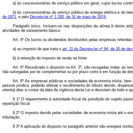
a) às concessionárias de serviço público em geral, cujos lucros conti
b) às concessionárias de serviço público de energia elétrica e de te
de 1971
, e pelo
Decreto-lei nº 1.330, de 31 de maio de 1974.
Parágrafo único. Incluem-se nas disposições da alínea
b
deste arti
atividades de saneamento básico.
Art. 4º Os lucros ou dividendos distribuídos pelas empresas referidas 
a) ao imposto de que trata o
art. 11 do Decreto-lei nº 94, de 30 de d
b) à retenção do imposto de renda na fonte.
Art. 5º Ressalvado o disposto no Art. 3º, são revogadas todas as ise
não outorgadas por lei complementar ou por prazo certo e em função de de
Art. 6º As empresas públicas e sociedades de economia mista, bem 
pessoa jurídica, poderão efetuar o recolhimento do tributo devido, dispen
oitenta) dias a contar da data da vigência desta Lei e desistam de todo e qua
§ 1º O requerimento à autoridade fiscal da jurisdição do sujeito pa
repartição fiscal.
§ 2º O imposto devido pelas sociedades de economia mista até o exe
tributação.
§ 3º A aplicação do disposto no parágrafo anterior não ensejará resti