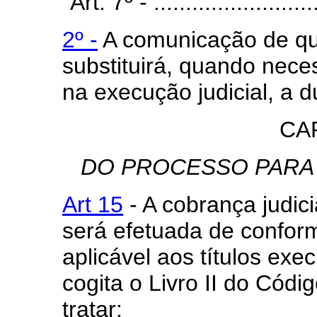
"Art. 7º - ...........................
2º -
A comunicação de que
substituirá, quando neces
na execução judicial, a d
CA
DO PROCESSO PARA
Art 15
- A cobrança judicia
será efetuada de confor
aplicável aos títulos exec
cogita o Livro II do Códi
tratar: