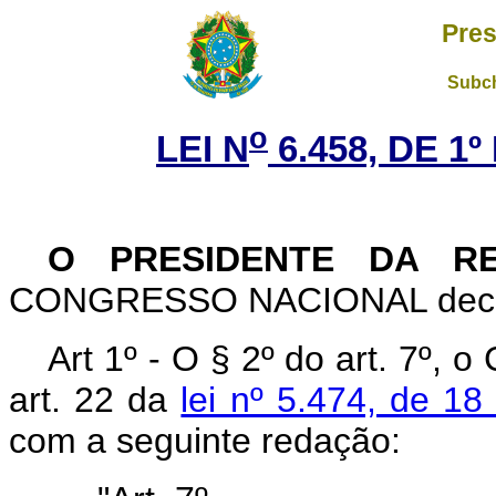
Pres
Subch
o
LEI N
6.458, DE 1
O PRESIDENTE DA R
CONGRESSO NACIONAL decreta
Art 1º - O § 2º do art. 7º, o
art. 22 da
lei nº 5.474, de 18
com a seguinte redação: