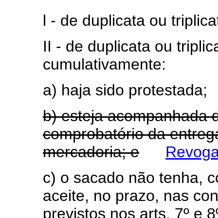
l - de duplicata ou tripli
II - de duplicata ou tripl
cumulativamente:
a) haja sido protestada;
b) esteja acompanhada 
comprobatório da entreg
mercadoria; e
Revogad
c) o sacado não tenha,
aceite, no prazo, nas co
previstos nos arts. 7º e 8