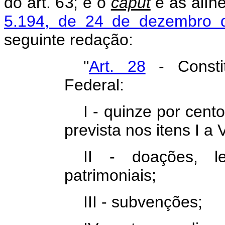
do art. 63; e o
caput
e as alín
5.194, de 24 de dezembro 
seguinte redação:
"
Art. 28
- Consti
Federal:
I - quinze por cen
prevista nos itens I a 
II - doações, le
patrimoniais;
III - subvenções;