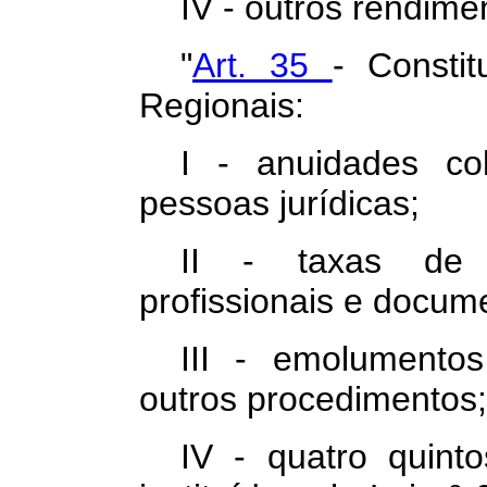
IV - outros rendime
"
Art. 35
- Consti
Regionais:
I - anuidades co
pessoas jurídicas;
II - taxas de 
profissionais e docum
III - emolumentos
outros procedimentos;
IV - quatro quint