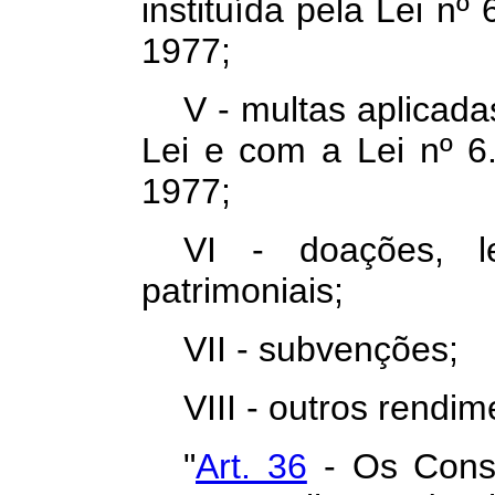
instituída pela Lei n
1977;
V - multas aplicad
Lei e com a Lei nº 
1977;
VI - doações, le
patrimoniais;
VII - subvenções;
VIII - outros rendim
"
Art. 36
- Os Conse