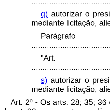
...................................
q)
autorizar o presi
mediante licitação, al
Parágr
...................................
"Art
...................................
s)
autorizar o presi
mediante licitação, al
Art. 2º - Os arts. 28; 35; 36