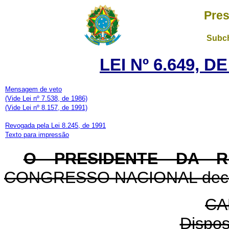
Pres
Subch
LEI Nº 6.649, D
Mensagem de veto
(Vide Lei nº 7.538, de 1986)
(Vide Lei nº 8.157, de 1991)
Revogada pela Lei 8.245, de 1991
Texto para impressão
O PRESIDENTE DA R
CONGRESSO NACIONAL decreta
CA
Dispos