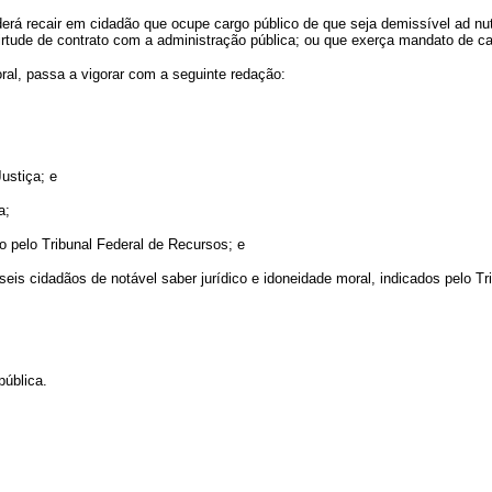
oderá recair em cidadão que ocupe cargo público de que seja demissível ad nut
rtude de contrato com a administração pública; ou que exerça mandato de carát
toral, passa a vigorar com a seguinte redação:
ustiça; e
a;
do pelo Tribunal Federal de Recursos; e
eis cidadãos de notável saber jurídico e idoneidade moral, indicados pelo Tri
pública.