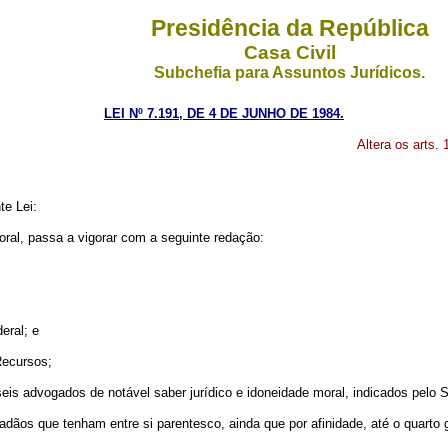
Presidência da República
Casa Civil
Subchefia para Assuntos Jurídicos.
LEI Nº 7.191, DE 4 DE JUNHO DE 1984.
Altera os arts. 
te Lei:
itoral, passa a vigorar com a seguinte redação:
eral; e
Recursos;
seis advogados de notável saber jurídico e idoneidade moral, indicados pelo 
dadãos que tenham entre si parentesco, ainda que por afinidade, até o quarto g