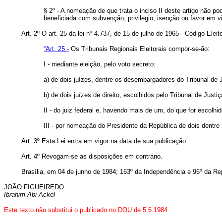
§ 2º - A nomeação de que trata o inciso II deste artigo não p
beneficiada com subvenção, privilegio, isenção ou favor em vi
Art. 2º O art. 25 da lei nº 4.737, de 15 de julho de 1965 - Código Elei
“Art. 25 -
Os Tribunais Regionais Eleitorais compor-se-ão:
I - mediante eleição, pelo voto secreto:
a) de dois juízes, dentre os desembargadores do Tribunal de J
b) de dois juízes de direito, escolhidos pelo Tribunal de Justiç
II - do juiz federal e, havendo mais de um, do que for escolhi
III - por nomeação do Presidente da República de dois dentre s
Art. 3º Esta Lei entra em vigor na data de sua publicação.
Art. 4º Revogam-se as disposições em contrário.
Brasília, em 04 de junho de 1984; 163º da Independência e 96º da Re
JOÃO FIGUEIREDO
Ibrahim Abi-Ackel
Este texto não substitui o publicado no DOU de 5.6.1984