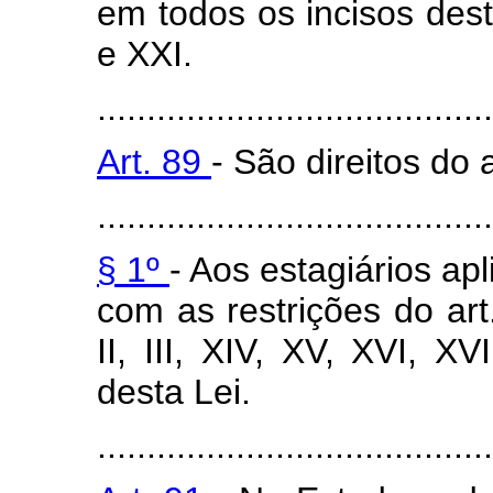
em todos os incisos dest
e XXI.
........................................
Art. 89
- São direitos do
........................................
§ 1º
- Aos estagiários apl
com as restrições do art
II, III, XIV, XV, XVI, XV
desta Lei.
........................................