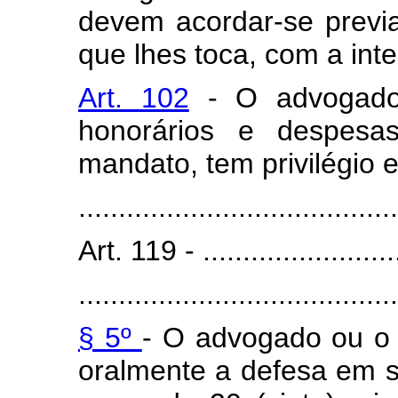
devem acordar-se prev
que lhes toca, com a int
Art. 102
- O advogado 
honorários e despesa
mandato, tem privilégio e
........................................
Art. 119 - ..........................
........................................
§ 5º
- O advogado ou o 
oralmente a defesa em se