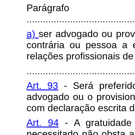
Parágra
........................................
a)
ser advogado ou provi
contrária ou pessoa a e
relações profissionais de
........................................
Art. 93
- Será preferi
advogado ou o provision
com declaração escrita d
Art. 94
- A gratuidade
necessitado não obsta 