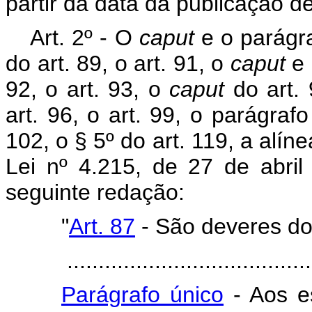
partir da data da publicação de
Art. 2º - O
caput
e o parágra
do art. 89, o art. 91, o
caput
e 
92, o art. 93, o
caput
do art. 
art. 96, o art. 99, o parágrafo
102, o § 5º do art. 119, a alín
Lei nº 4.215, de 27 de abri
seguinte redação:
"
Art. 87
- São deveres do
.......................................
Parágrafo único
- Aos es