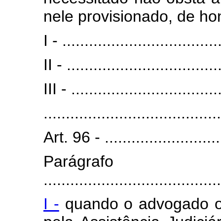
nele provisionado, de ho
I - ...................................
II - ..................................
III - .................................
........................................
Art. 96 - ............................
Parágra
........................................
I -
quando o advogado o