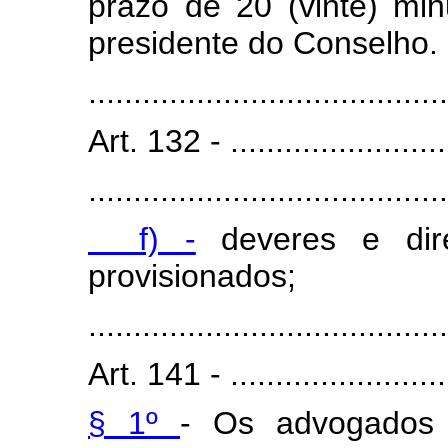
prazo de 20 (vinte) minu
presidente do Conselho.
........................................
Art. 132 - ..........................
........................................
f) -
deveres e dir
provisionados;
........................................
Art. 141 - ..........................
§ 1º
- Os advogados 