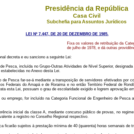
Presidência da República
Casa Civil
Subchefia para Assuntos Jurídicos
LEI Nº 7.447, DE 20 DE DEZEMBRO DE 1985.
Fixa os valores de retribuição da Cate
de julho de 1978, e dá outras providên
al decreta e eu sanciono a seguinte Lei:
o de Pesca, incluída no Grupo-Outras Atividades de Nível Superior, designad
 estabelecidas no Anexo desta Lei.
o de Pesca far-se-á mediante a transposição de servidores efetivados por c
rios Federais do Amapá e de Roraima e no então Território Federal de Rondô
rata esta Lei, possuam o grau de escolaridade exigido e logrem aprovação em
o ou emprego, for incluído na Categoria Funcional de Engenheiro de Pesca apl
ferência inicial da classe A, mediante concurso público de provas, no regime
valente a registro no Conselho Regional respectivo.
ca ficarão sujeitos à prestação mínima de 40 (quarenta) horas semanais de tr