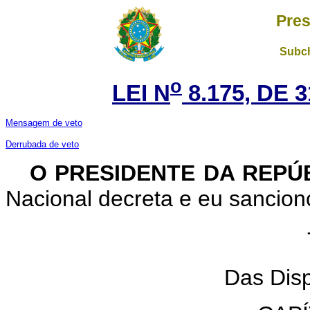
Pres
Subch
o
LEI N
8.175, DE 
Mensagem de veto
Derrubada de veto
O PRESIDENTE DA REPÚ
Nacional decreta e eu sanciono
Das Disp