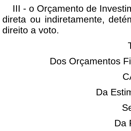
III - o Orçamento de Inves
direta ou indiretamente, deté
direito a voto.
TÍ
Dos Orçamentos Fisc
CAP
Da Estima
Seç
Da Re