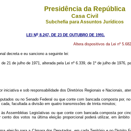
Presidência da República
Casa Civil
Subchefia para Assuntos Jurídicos
o
LEI N
8.247, DE 23 DE OUTUBRO DE 1991.
Altera dispositivos da Lei nº 5.68
al decreta e eu sanciono a seguinte lei:
, de 21 de julho de 1971, alterada pela Lei nº 6.339, de 1º de julho de 1976,
r iniciativa e sob responsabilidade dos Diretórios Regionais e Nacionais, at
 Deputados ou no Senado Federal ou que conte com bancada composta por, no
cada, facultada a divisão em quatro transmissões de trinta minutos;
te às Assembléias Legislativas ou que conte com bancada composta por cin
ento dos votos na última eleição proporcional poderá utilizar, em âmbito
tima eleição para a Câmara dos Deputados, em cada Território e no Distrito F