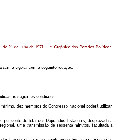
2, de 21 de julho de 1971 - Lei Orgânica dos Partidos Políticos.
 passam a vigorar com a seguinte redação:
endidas as seguintes condições:
 mínimo, dez membros do Congresso Nacional poderá utilizar,
co por cento do total dos Deputados Estaduais, desprezada a
 regional, uma transmissão de sessenta minutos, facultada a
ederal, poderá utilizar, no âmbito respectivo, uma transmissão