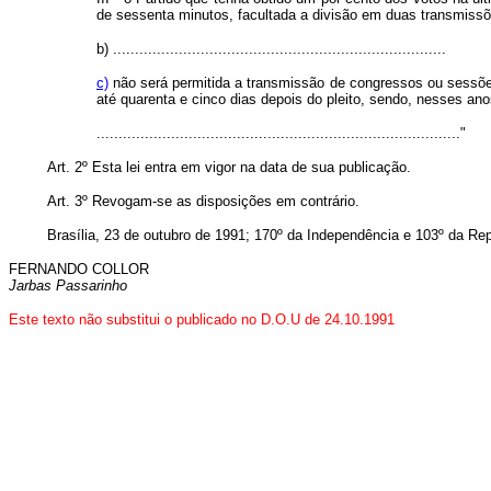
de sessenta minutos, facultada a divisão em duas transmissõe
b) ............................................................................
c)
não será permitida a transmissão de congressos ou sessões
até quarenta e cinco dias depois do pleito, sendo, nesses an
..................................................................................."
Art. 2º Esta lei entra em vigor na data de sua publicação.
Art. 3º Revogam-se as disposições em contrário.
Brasília, 23 de outubro de 1991; 170º da Independência e 103º da Rep
FERNANDO COLLOR
Jarbas Passarinho
Este texto não substitui o publicado no D.O.U de 24.10.1991