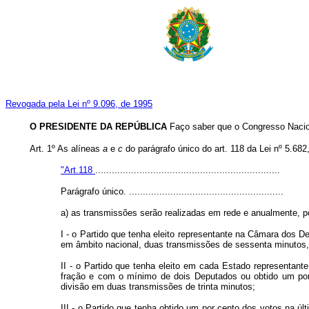
Revogada pela Lei nº 9.096, de 1995
O PRESIDENTE DA REPÚBLICA
Faço saber que o Congresso Nacion
Art. 1º As alíneas
a
e
c
do parágrafo único do art. 118 da Lei nº 5.682
"Art.118
...................................................................
Parágrafo único. ........................................................
a) as transmissões serão realizadas em rede e anualmente, po
I - o Partido que tenha eleito representante na Câmara dos
em âmbito nacional, duas transmissões de sessenta minutos, 
II - o Partido que tenha eleito em cada Estado representan
fração e com o mínimo de dois Deputados ou obtido um por c
divisão em duas transmissões de trinta minutos;
III - o Partido que tenha obtido um por cento dos votos na úl