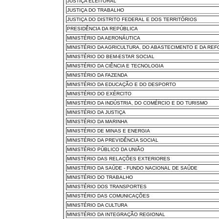
JUSTIÇA ELEITORAL
JUSTIÇA DO TRABALHO
JUSTIÇA DO DISTRITO FEDERAL E DOS TERRITÓRIOS
PRESIDÊNCIA DA REPÚBLICA
MINISTÉRIO DA AERONÁUTICA
MINISTÉRIO DA AGRICULTURA, DO ABASTECIMENTO E DA RE
MINISTÉRIO DO BEM-ESTAR SOCIAL
MINISTÉRIO DA CIÊNCIA E TECNOLOGIA
MINISTÉRIO DA FAZENDA
MINISTÉRIO DA EDUCAÇÃO E DO DESPORTO
MINISTÉRIO DO EXÉRCITO
MINISTÉRIO DA INDÚSTRIA, DO COMÉRCIO E DO TURISMO
MINISTÉRIO DA JUSTIÇA
MINISTÉRIO DA MARINHA
MINISTÉRIO DE MINAS E ENERGIA
MINISTÉRIO DA PREVIDÊNCIA SOCIAL
MINISTÉRIO PÚBLICO DA UNIÃO
MINISTÉRIO DAS RELAÇÕES EXTERIORES
MINISTÉRIO DA SAÚDE - FUNDO NACIONAL DE SAÚDE
MINISTÉRIO DO TRABALHO
MINISTÉRIO DOS TRANSPORTES
MINISTÉRIO DAS COMUNICAÇÕES
MINISTÉRIO DA CULTURA
MINISTÉRIO DA INTEGRAÇÃO REGIONAL