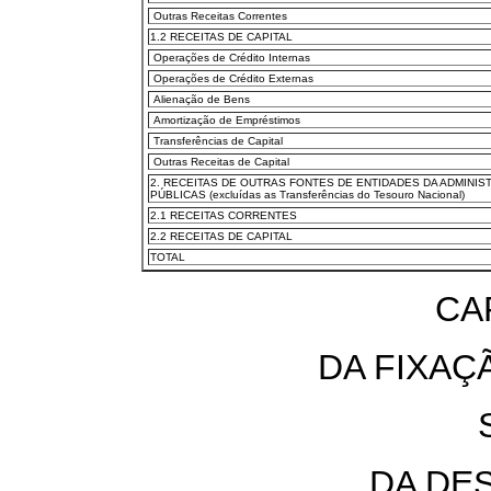
Outras Receitas Correntes
1.2 RECEITAS DE CAPITAL
Operações de Crédito Internas
Operações de Crédito Externas
Alienação de Bens
Amortização de Empréstimos
Transferências de Capital
Outras Receitas de Capital
2. RECEITAS DE OUTRAS FONTES DE ENTIDADES DA ADMINIS
PÚBLICAS (excluídas as Transferências do Tesouro Nacional)
2.1 RECEITAS CORRENTES
2.2 RECEITAS DE CAPITAL
TOTAL
CAP
DA FIXAÇ
DA DE