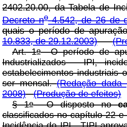
2402.20.00, da Tabela de Inc
o
Decreto n
4.542, de 26 de 
quais o período de apuraçã
10.833, de 29.12.2003)
(Pr
o
Art. 1
O período de apur
Industrializados - IPI, in
estabelecimentos industriais 
ser mensal.
(Redação dada p
2008)
(Produção de efeitos)
o
§ 1
O disposto no
c
classificados no capítulo 22 
Incidência do IPI - TIPI apro