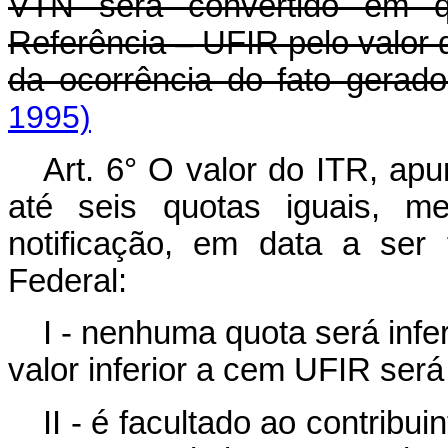
VTN será convertido em q
Referência – UFIR pelo valor 
da ocorrência do fato gerad
1995)
Art. 6° O valor do ITR, a
até seis quotas iguais, me
notificação, em data a ser 
Federal:
I - nenhuma quota será infe
valor inferior a cem UFIR ser
II - é facultado ao contribui