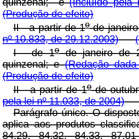
quinzenal; e
(Incluído pela
(Produção de efeito)
o
II - a partir de 1
de janeir
nº 10.833, de 29.12.2003)
o
I - de 1
de janeiro de 
quinzenal; e
(Redação dada 
(Produção de efeito)
o
II - a partir de 1
de outubr
pela lei nº 11.033, de 2004)
Parágrafo único. O disposto
aplica aos produtos classifi
84.29, 84.32, 84.33, 87.