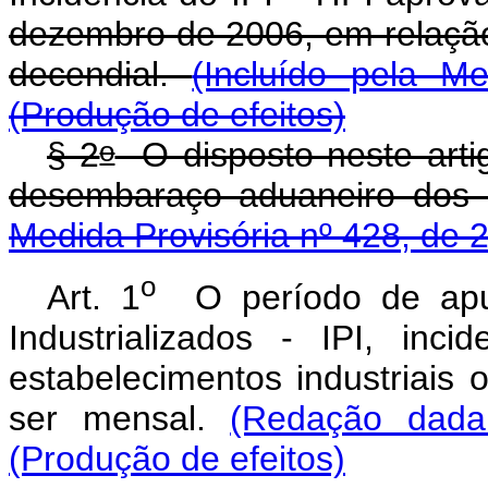
dezembro de 2006, em relação
decendial.
(Incluído pela M
(Produção de efeitos)
o
§ 2
O disposto neste artig
desembaraço aduaneiro dos 
Medida Provisória nº 428, de 
o
Art. 1
O período de apur
Industrializados - IPI, in
estabelecimentos industriais 
ser mensal.
(Redação dada
(Produção de efeitos)