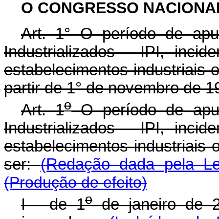
O CONGRESSO NACIONA
Art. 1° O período de ap
Industrializados - IPI, inc
estabelecimentos industriais o
partir de 1° de novembro de 19
o
Art. 1
O período de apur
Industrializados - IPI, inc
estabelecimentos industriais 
ser:
(Redação dada pela Le
(Produção de efeito)
o
I - de 1
de janeiro de 