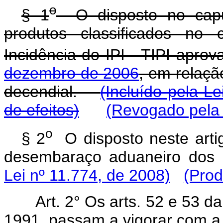
o
§ 1
O disposto no caput
produtos classificados no
Incidência do IPI - TIPI apro
dezembro de 2006
, em relaçã
decendial.
(Incluído pela L
de efeitos)
(Revogado pela 
o
§ 2
O disposto neste artig
desembaraço aduaneiro dos 
Lei nº 11.774, de 2008)
(Prod
Art. 2° Os arts. 52 e 53 
1991, passam a vigorar com a