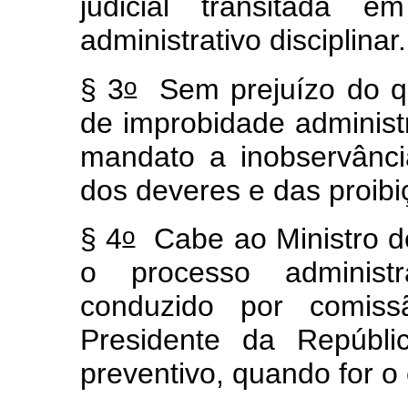
judicial transitada 
administrativo disciplinar.
o
§ 3
Sem prejuízo do qu
de improbidade administ
mandato a inobservância
dos deveres e das proibi
o
§ 4
Cabe ao Ministro d
o processo administra
conduzido por comiss
Presidente da Repúbli
preventivo, quando for o 