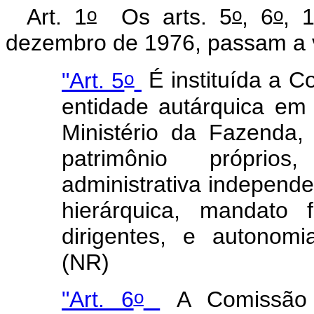
o
o
o
Art. 1
Os arts. 5
, 6
, 
dezembro de 1976, passam a v
o
"Art. 5
É instituída a C
entidade autárquica em 
Ministério da Fazenda,
patrimônio próprio
administrativa independ
hierárquica, mandato 
dirigentes, e autonomi
(NR)
o
"Art. 6
A Comissão d