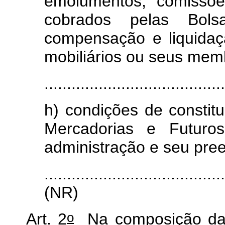
emolumentos, comissõe
cobrados pelas Bol
compensação e liquida
mobiliários ou seus mem
........................................
h) condições de constit
Mercadorias e Futuros
administração e seu pre
.......................................
(NR)
o
Art. 2
Na composição da 