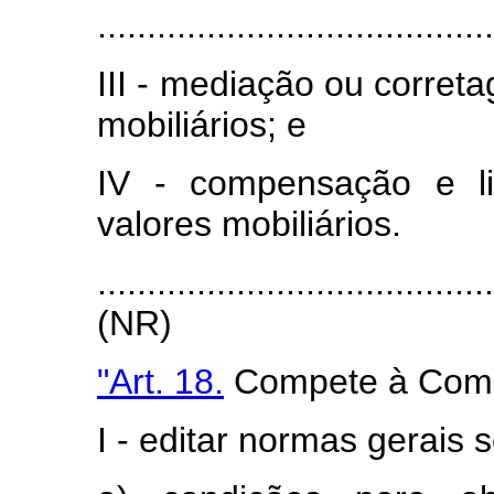
........................................
III - mediação ou corre
mobiliários; e
IV - compensação e l
valores mobiliários.
.......................................
(NR)
"Art. 18.
Compete à Comis
I - editar normas gerais 