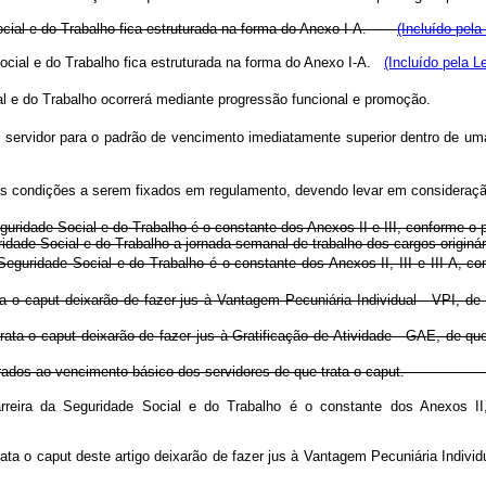
e Social e do Trabalho fica estruturada na forma do Anexo I-A.
(Incluído pela
 Social e do Trabalho fica estruturada na forma do Anexo I-A.
(Incluído pela L
Social e do Trabalho ocorrerá mediante progressão funcional e promo
o servidor para o padrão de vencimento imediatamente superior dentro de 
as condições a serem fixados em regulamento, devendo levar em consideraçã
uridade Social e do Trabalho é o constante dos Anexos II e III, conforme o 
ridade Social e do Trabalho a jornada semanal de trabalho dos cargos origin
uridade Social e do Trabalho é o constante dos Anexos II, III e III-A, com
ta o caput deixarão de fazer jus à
Vantagem Pecuniária Individual - VPI, de
trata o caput deixarão de fazer jus à
Gratificação de Atividade - GAE, de que
rados ao vencimento básico dos servidores de que trata o caput.
ra da Seguridade Social e do Trabalho é o constante dos Anexos II, II
rata o caput deste artigo deixarão de fazer jus à
Vantagem Pecuniária Individu