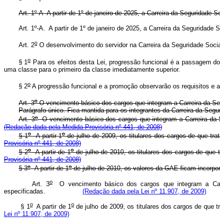
Art. 1º-A A partir de 1º de janeiro de 2025, a Carreira da Seguridad
Art. 1º-A. A partir de 1º de janeiro de 2025, a Carreira da Seguridade
o
Art. 2
O desenvolvimento do servidor na Carreira da Seguridade 
o
§ 1
Para os efeitos desta Lei, progressão funcional é a passagem d
uma classe para o primeiro da classe imediatamente superior.
o
§ 2
A progressão funcional e a promoção observarão os requisitos e 
o
Art. 3
O vencimento básico dos cargos que integram a Carreira da Seg
Parágrafo único. Fica mantida para os integrantes da Carreira da Segu
o
Art. 3
O vencimento básico dos cargos que integram a Carreira da Seg
(Redação dada pela Medida Provisória nº 441, de 2008)
o
o
§ 1
A partir 1
de julho de 2009, os titulares dos cargos de que tra
Provisória nº 441, de 2008)
o
o
§ 2
A partir de 1
de julho de 2010,
os titulares dos cargos de que 
Provisória nº 441, de 2008)
o
o
§ 3
A partir de 1
de julho de 2010, os valores da GAE ficam incorpo
o
Art. 3
O vencimento básico dos cargos que integram a Carrei
especificadas.
(Redação dada pela Lei nº 11.907, de 2009)
o
o
§ 1
A partir de 1
de julho de 2009, os titulares dos cargos de que t
Lei nº 11.907, de 2009)