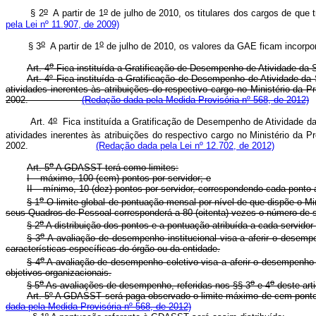
o
o
§ 2
A partir de 1
de julho de 2010,
os titulares dos cargos de que t
pela Lei nº 11.907, de 2009)
o
o
§ 3
A partir de 1
de julho de 2010, os valores da GAE ficam inc
o
Art. 4
Fica instituída a Gratificação de Desempenho de Atividade da S
Art. 4º Fica instituída a Gratificação de Desempenho de Atividade d
atividades inerentes às atribuições do respectivo cargo no Ministério da 
2002.
(Redação dada pela Medida Provisória nº 568, de 2012)
o
Art. 4
Fica instituída a Gratificação de Desempenho de Atividade da
atividades inerentes às atribuições do respectivo cargo no Ministério da
2002.
(Redação dada pela Lei nº 12.702, de 2012)
o
Art. 5
A GDASST terá como limites:
I – máximo, 100 (cem) pontos por servidor; e
II – mínimo, 10 (dez) pontos por servidor, correspondendo cada ponto
o
§ 1
O limite global de pontuação mensal por nível de que dispõe o Min
seus Quadros de Pessoal corresponderá a 80 (oitenta) vezes o número de se
o
§ 2
A distribuição dos pontos e a pontuação atribuída a cada servidor
o
§ 3
A avaliação de desempenho institucional visa a aferir o desempen
características específicas do órgão ou da entidade.
o
§ 4
A avaliação de desempenho coletivo visa a aferir o desempenho 
objetivos organizacionais.
o
o
o
§ 5
As avaliações de desempenho, referidas nos §§ 3
e 4
deste art
Art. 5º A GDASST será paga observado o limite máximo de cem pontos 
dada pela Medida Provisória nº 568, de 2012)