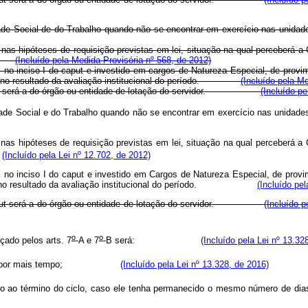
Seguridade Social de do Trabalho quando não se encontrar em exercício n
as hipóteses de requisição previstas em lei, situação na qual perceberá
A; e
(Incluído pela Medida Provisória nº 568, de 2012)
no inciso I do caput e investido em cargos de Natureza Especial, de pro
ase no resultado da avaliação institucional do período.
(Incluído pela M
 caput será a do órgão ou entidade de lotação do servidor.
(Incluído p
ridade Social e do Trabalho quando não se encontrar em exercício nas unidade
ou nas hipóteses de requisição previstas em lei, situação na qual percebe
e
(Incluído pela Lei nº 12.702, de 2012)
s no inciso I do
caput
e investido em Cargos de Natureza Especial, de prov
 base no resultado da avaliação institucional do período.
(Incluído pel
ut
será a do órgão ou entidade de lotação do servidor.
(Incluído p
o
o
çado pelos arts. 7
-A e 7
-B será:
(Incluído pela Lei nº 13.32
exercício por mais tempo;
(Incluído pela Lei nº 13.328, de 2016)
xercício ao término do ciclo, caso ele tenha permanecido o mesmo núm