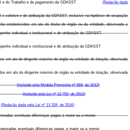
ial e do Trabalho e de pagamento da GDASST.
(Redação dada
l e coletivo e de atribuição da GDASST, inclusive na hipótese de ocupação
rão estabelecidos em ato do titular do órgão ou da entidade, observada a
 de desempenho individual e institucional e de atribuição da GDASST.
 de desempenho individual e institucional e de atribuição da GDASST.
os em ato do dirigente máximo do órgão ou entidade de lotação, observada
dos em ato do dirigente máximo do órgão ou entidade de lotação, observada
(Incluído pela Medida Provisória nº 568, de 2012)
 servidores.
(Incluído pela Lei nº 12.702, de 2012)
.
(Redação dada pela Lei nº 13.328, de 2016)
ndo ser compensadas eventuais diferenças pagas a maior ou a menor.
compensadas eventuais diferenças pagas a maior ou a menor.