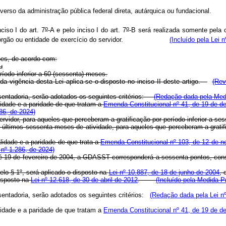
gão diverso da administração pública federal direta, autárquica ou fund
o
o
ciso I do art. 7
-A e pelo inciso I do art. 7
-B será realizada somente pela 
l ao órgão ou entidade de exercício do servidor.
(Incluído pela Lei 
es, de acordo com:
u
ríodo inferior a 60 (sessenta) meses.
a vigência desta Lei aplica-se o disposto no inciso II deste artigo.
(Rev
sentadoria, serão adotados os seguintes critérios:
(Redação dada pela Medi
alidade e a paridade de que tratam a
Emenda Constitucional nº 41, de 19 de 
86, de 2024)
 servidor, para aqueles que perceberam a gratificação por período inferior
 últimos sessenta meses de atividade, para aqueles que perceberam a grat
alidade e a paridade de que trata a
Emenda Constitucional nº 103, de 12 de 
nº 1.286, de 2024)
até 19 de fevereiro de 2004, a GDASST corresponderá a sessenta pontos, co
elo § 1º, será aplicado o disposto na
Lei nº 10.887, de 18 de junho de 2004
,
isposto na
Lei nº 12.618, de 30 de abril de 2012
.
(Incluído pela Medida P
entadoria, serão adotados os seguintes critérios:
(Redação dada pela Lei nº
alidade e a paridade de que tratam a
Emenda Constitucional nº 41, de 19 de 