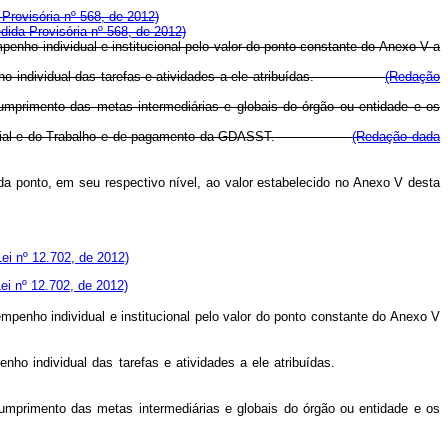
 Provisória nº 568, de 2012)
dida Provisória nº 568, de 2012)
nho individual e institucional pelo valor do ponto constante do Anexo V a
sempenho individual das tarefas e atividades a ele atribuídas.
(Redação
 cumprimento das metas intermediárias e globais do órgão ou entidade e os
ocial e do Trabalho e de pagamento da GDASST.
(Redação dada
 ponto, em seu respectivo nível, ao valor estabelecido no Anexo V desta
Lei nº 12.702, de 2012)
Lei nº 12.702, de 2012)
enho individual e institucional pelo valor do ponto constante do Anexo V
no desempenho individual das tarefas e atividades a ele atribuídas.
cumprimento das metas intermediárias e globais do órgão ou entidade e os