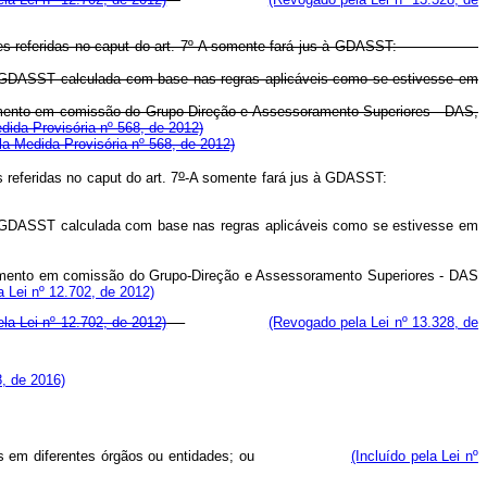
as unidades referidas no caput do art. 7º-A somente fará jus à GDASST:
 a GDASST calculada com base nas regras aplicáveis como se estivesse em
vimento em comissão do Grupo-Direção e Assessoramento Superiores - DAS,
edida Provisória nº 568, de 2012)
ela Medida Provisória nº 568, de 2012)
o
s referidas no
caput
do art. 7
-A somente fará jus à GDASST:
rá a GDASST calculada com base nas regras aplicáveis como se estivesse em
imento em comissão do Grupo-Direção e Assessoramento Superiores - DAS
a Lei nº 12.702, de 2012)
ela Lei nº 12.702, de 2012)
(Revogado pela Lei nº 13.328, de
8, de 2016)
ero de dias em diferentes órgãos ou entidades; ou
(Incluído pela Lei nº