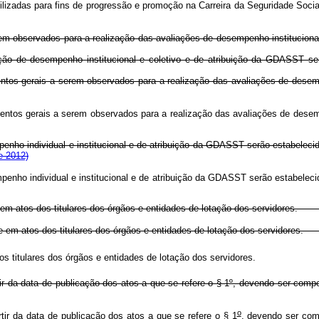
ilizadas para fins de progressão e promoção na Carreira da Seguridade Soc
rem observados para a realização das avaliações de desempenho instituciona
ação de desempenho institucional e coletivo e de atribuição da GDASST se
cedimentos gerais a serem observados para a realização das avaliações
edimentos gerais a serem observados para a realização das avaliações
o individual e institucional e de atribuição da GDASST serão estabelecid
e 2012)
enho individual e institucional e de atribuição da GDASST serão estabeleci
atos dos titulares dos órgãos e entidades de lotação dos servidores.
lmente em atos dos titulares dos órgãos e entidades de lotação dos
tos dos titulares dos órgãos e entidades de lotação dos servidores
 partir da data de publicação dos atos a que se refere o § 1º, deve
o
tir da data de publicação dos atos a que se refere o § 1
, devendo ser 