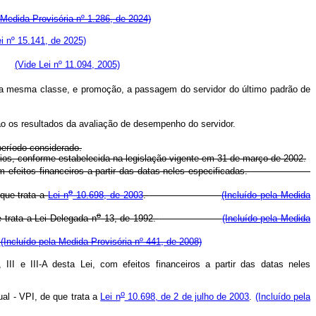
 Medida Provisória nº 1.286, de 2024)
ei nº 15.141, de 2025)
ção.
(Vide Lei nº 11.094, 2005)
uma mesma classe, e promoção, a passagem do servidor do último padrão de
o os resultados da avaliação de desempenho do servidor.
período considerado.
ários, conforme estabelecida na legislação vigente em 31 de março de 2002.
 efeitos financeiros a partir das datas neles especificadas.
o
 que trata a
Lei n
10.698, de 2003
.
(Incluído pela Medida
o
 trata a Lei Delegada n
13, de 1992.
(Incluído pela Medida
(Incluído pela Medida Provisória nº 441, de 2008)
I e III-A desta Lei, com efeitos financeiros a partir das datas neles
o
al - VPI, de que trata a
Lei n
10.698, de 2 de julho de 2003
.
(Incluído pela