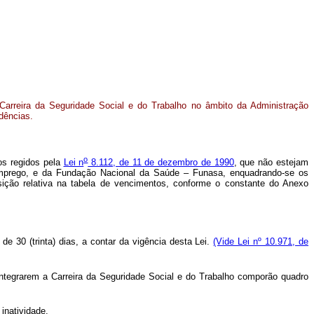
Carreira da Seguridade Social e do Trabalho no âmbito da Administração
idências.
o
os regidos pela
Lei n
8.112, de 11 de dezembro de 1990
, que não estejam
 Emprego, e da Fundação Nacional da Saúde – Funasa, enquadrando-se os
osição relativa na tabela de vencimentos, conforme o constante do Anexo
de 30 (trinta) dias, a contar da vigência desta Lei.
(Vide Lei nº 10.971, de
tegrarem a Carreira da Seguridade Social e do Trabalho comporão quadro
inatividade.