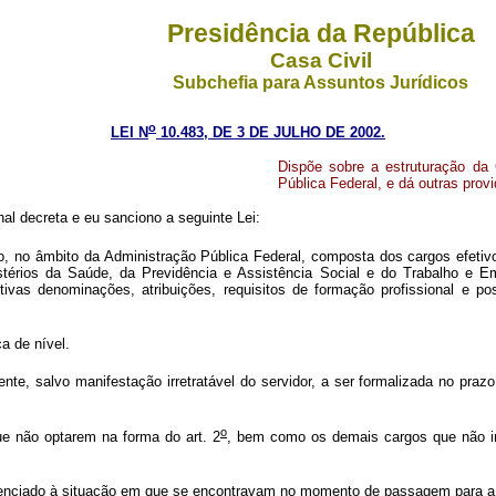
Presidência da República
Casa Civil
Subchefia para Assuntos Jurídicos
o
LEI N
10.483, DE 3 DE JULHO DE 2002.
Dispõe sobre a estruturação da 
Pública Federal, e dá outras prov
l decreta e eu sanciono a seguinte Lei:
ho, no âmbito da Administração Pública Federal, composta dos cargos efetiv
istérios da Saúde, da Previdência e Assistência Social e do Trabalho e
ivas denominações, atribuições, requisitos de formação profissional e p
a de nível.
e, salvo manifestação irretratável do servidor, a ser formalizada no prazo 
o
e não optarem na forma do art. 2
, bem como os demais cargos que não in
erenciado à situação em que se encontravam no momento de passagem para a 