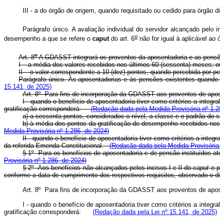
III - a do órgão de origem, quando requisitado ou cedido para ór
Parágrafo único. A avaliação individual do servidor alcançado pelo in
o
desempenho a que se refere o
caput
do art. 6
não for igual à aplicáve
o
Art. 8
A GDASST integrará os proventos da aposentadoria e as pensõ
I – a média dos valores recebidos nos últimos 60 (sessenta) meses; o
II – o valor correspondente a 10 (dez) pontos, quando percebida por pe
Parágrafo único. Às aposentadorias e às pensões existentes quando d
15.141, de 2025)
Art. 8º Para fins de incorporação da GDASST aos proventos de apo
I - quando o benefício de aposentadoria tiver como critérios a integr
gratificação corresponderá:
(Redação dada pela Medida Provisória nº 1.2
a) a sessenta pontos, considerados o nível, a classe e o padrão do
b) à média dos pontos da gratificação de desempenho recebidos nos
Medida Provisória nº 1.286, de 2024)
II - quando o benefício de aposentadoria tiver como critérios a integr
da referida Emenda Constitucional.
(Redação dada pela Medida Provisória 
§ 1º Para os benefícios de aposentadoria e de pensão instituídos 
Provisória nº 1.286, de 2024)
§ 2º Aos benefícios não alcançados pelos incisos I e II do
caput
e p
conforme a data de cumprimento dos respectivos requisitos, observado o d
Art. 8º Para fins de incorporação da GDASST aos proventos de apos
I - quando o benefício de aposentadoria tiver como critérios a integr
gratificação corresponderá:
(Redação dada pela Lei nº 15.141, de 2025)