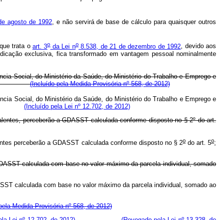
de agosto de 1992
, e não servirá de base de cálculo para quaisquer outros
o
o
 que trata o
art. 3
da Lei n
8.538, de 21 de dezembro de 1992
, devido aos
edicação exclusiva, fica transformado em vantagem pessoal nominalmente
ência Social, do Ministério da Saúde, do Ministério do Trabalho e Emprego e
te forma:
(Incluído pela Medida Provisória nº 568, de 2012)
ência Social, do Ministério da Saúde, do Ministério do Trabalho e Emprego e
e forma:
(Incluído pela Lei nº 12.702, de 2012)
entes, perceberão a GDASST calculada conforme disposto no § 2º do art.
o
o
lentes perceberão a GDASST calculada conforme disposto no § 2
do art. 5
;
DASST calculada com base no valor máximo da parcela individual, somado
ASST calculada com base no valor máximo da parcela individual, somado ao
 pela Medida Provisória nº 568, de 2012)
ela Lei nº 12.702, de 2012)
(Revogado pela Lei nº 13.328, de