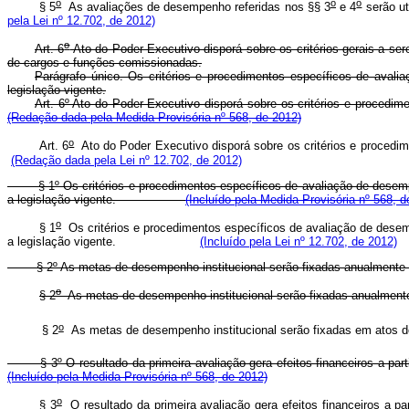
o
o
o
§ 5
As avaliações de desempenho referidas nos §§ 3
e 4
serão ut
pela Lei nº 12.702, de 2012)
o
Art. 6
Ato do Poder Executivo disporá sobre os critérios gerais a se
de cargos e funções comissionadas.
Parágrafo único. Os critérios e procedimentos específicos de avali
legislação vigente.
Art. 6º Ato do Poder Executivo disporá sobre os critérios e pro
(Redação dada pela Medida Provisória nº 568, de 2012)
o
Art. 6
Ato do Poder Executivo disporá sobre os critérios e proc
(Redação dada pela Lei nº 12.702, de 2012)
§ 1º Os critérios e procedimentos específicos de avaliação de desempenh
a legislação vigente.
(Incluído pela Medida Provisória nº 568, d
o
§ 1
Os critérios e procedimentos específicos de avaliação de desemp
a legislação vigente.
(Incluído pela Lei nº 12.702, de 2012)
§ 2º As metas de desempenho institucional serão fixadas anualmente em 
o
§ 2
As metas de desempenho institucional serão fixadas anua
o
§ 2
As metas de desempenho institucional serão fixadas em a
§ 3º O resultado da primeira avaliação gera efeitos financeiros a
(Incluído pela Medida Provisória nº 568, de 2012)
o
§ 3
O resultado da primeira avaliação gera efeitos financeiros a par