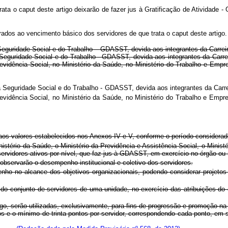
rata o caput deste artigo deixarão de fazer jus à
Gratificação de Atividade -
orporados ao vencimento básico dos servidores de que trata o caput d
eguridade Social e do Trabalho – GDASST, devida aos integrantes da Carreira
a Seguridade Social e do Trabalho - GDASST, devida aos integrantes da Carre
Previdência Social, no Ministério da Saúde, no Ministério do Trabalho e Em
 Seguridade Social e do Trabalho - GDASST, devida aos integrantes da Carre
 Previdência Social, no Ministério da Saúde, no Ministério do Trabalho e Em
 aos valores estabelecidos nos Anexos IV e V, conforme o período considerad
istério da Saúde, o Ministério da Previdência e Assistência Social, o Minist
rvidores ativos por nível, que faz jus à GDASST, em exercício no órgão ou 
 observarão o desempenho institucional e coletivo dos servidores.
ho no alcance dos objetivos organizacionais, podendo considerar projetos e
do conjunto de servidores de uma unidade, no exercício das atribuições do 
igo, serão utilizadas, exclusivamente, para fins de progressão e promoção 
e o mínimo de trinta pontos por servidor, correspondendo cada ponto, em se