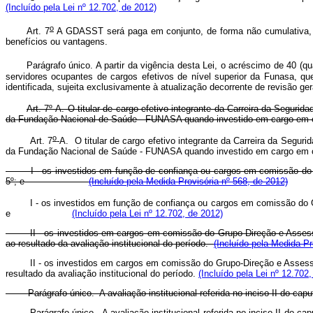
(Incluído pela Lei nº 12.702, de 2012)
o
Art. 7
A GDASST será paga em conjunto, de forma não cumulativa, c
benefícios ou vantagens.
Parágrafo único. A partir da vigência desta Lei, o acréscimo de 40 (qu
servidores ocupantes de cargos efetivos de nível superior da Funasa, 
identificada, sujeita exclusivamente à atualização decorrente de revisão ge
Art. 7º-A. O titular de cargo efetivo integrante da Carreira da Segur
da Fundação Nacional de Saúde - FUNASA quando investido em carg
o
Art. 7
-A.
O titular de cargo efetivo integrante da Carreira da Segur
da Fundação Nacional de Saúde - FUNASA quando investido em carg
I - os investidos em função de confiança ou cargos em comissão do Gru
5º; e
(Incluído pela Medida Provisória nº 568, de 2012)
I - os investidos em função de confiança ou cargos em comissão do
e
(Incluído pela Lei nº 12.702, de 2012)
II - os investidos em cargos em comissão do Grupo-Direção e Assessora
ao resultado da avaliação institucional do período.
(Incluído pela Medida Pr
II - os investidos em cargos em comissão do Grupo-Direção e Asses
resultado da avaliação institucional do período.
(Incluído pela Lei nº 12.702
Parágrafo único. A avaliação institucional referida no inciso II d
Parágrafo único. A avaliação institucional referida no inciso II do
cap