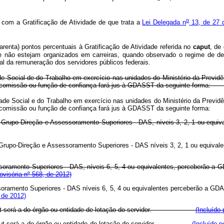
o
om a Gratificação de Atividade de que trata a
Lei Delegada n
13, de 27 
arenta) pontos percentuais à Gratificação de Atividade referida no
caput
, de
que não estejam organizados em carreiras, quando observado o regime de d
ral da remuneração dos servidores públicos federais.
idade Social de do Trabalho em exercício nas unidades do Ministério da Previd
o em comissão ou função de confiança fará jus à GDASST da seguin
idade Social e do Trabalho em exercício nas unidades do Ministério da Previd
o em comissão ou função de confiança fará jus à GDASST da seguint
po-Direção e Assessoramento Superiores - DAS, níveis 3, 2, 1 ou equival
 Grupo-Direção e Assessoramento Superiores - DAS níveis 3, 2, 1 ou equiva
mento Superiores - DAS, níveis 6, 5, 4 ou equivalentes, perceberão a G
ovisória nº 568, de 2012)
soramento Superiores - DAS níveis 6, 5, 4 ou equivalentes perceberão a GD
, de 2012)
o caput será a do órgão ou entidade de lotação do servidor.
(Incluído
ut
será a do órgão ou entidade de lotação do servidor.
(Incluído p