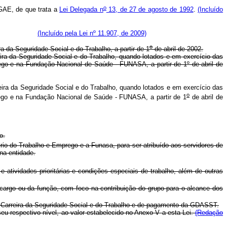
o
 GAE, de que trata a
Lei Delegada n
13, de 27 de agosto de 1992
.
(Incluído
este artigo.
(Incluído pela Lei nº 11.907, de 2009)
o
 da Seguridade Social e do Trabalho, a partir de 1
de abril de 2002.
ira da Seguridade Social e do Trabalho, quando lotados e em exercício das
prego e na Fundação Nacional de Saúde - FUNASA, a partir de 1º de abril de
ira da Seguridade Social e do Trabalho, quando lotados e em exercício das
o
prego e na Fundação Nacional de Saúde - FUNASA, a partir de 1
de abril de
o.
ério do Trabalho e Emprego e a Funasa, para ser atribuído aos servidores de
na entidade.
 atividades prioritárias e condições especiais de trabalho, além de outras
cargo ou da função, com foco na contribuição do grupo para o alcance dos
na Carreira da Seguridade Social e do Trabalho e de pagamento da GDASST.
u respectivo nível, ao valor estabelecido no Anexo V a esta Lei.
(Redação