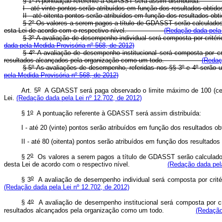
§ 1º A pontuação referente à GDASST será assim distrib
I - até vinte pontos serão atribuídos em função dos resultado
II - até oitenta pontos serão atribuídos em função dos result
§ 2º Os valores a serem pagos a título de GDASST serão calculados 
esta Lei de acordo com o respectivo nível.
(Redação dada pela 
§ 3º A avaliação de desempenho individual será composta por crit
dada pela Medida Provisória nº 568, de 2012)
§ 4º A avaliação de desempenho institucional será composta por cri
resultados alcançados pela organização como um todo.
(Redaç
§ 5º As avaliações de desempenho, referidas nos §§ 3º e 4º serão 
pela Medida Provisória nº 568, de 2012)
o
Art. 5
A GDASST será paga observado o limite máximo de 100 (cem) 
Lei.
(Redação dada pela Lei nº 12.702, de 2012)
o
§ 1
A pontuação referente à GDASST será assim distrib
I - até 20 (vinte) pontos serão atribuídos em função dos resu
II - até 80 (oitenta) pontos serão atribuídos em função dos res
o
§ 2
Os valores a serem pagos a título de GDASST serão calculados m
desta Lei de acordo com o respectivo nível.
(Redação dada pela
o
§ 3
A avaliação de desempenho individual será composta por cr
(Redação dada pela Lei nº 12.702, de 2012)
o
§ 4
A avaliação de desempenho institucional será composta por cri
resultados alcançados pela organização como um todo.
(Redação