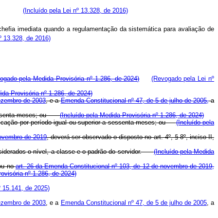
acional.
(Incluído pela Lei nº 13.328, de 2016)
chefia imediata quando a regulamentação da sistemática para avaliação de
nº 13.328, de 2016)
ogado pela Medida Provisória nº 1.286, de 2024)
(Revogado pela Lei nº
da Provisória nº 1.286, de 2024)
dezembro de 2003
, e a
Emenda Constitucional nº 47, de 5 de julho de 2005,
a
 a sessenta meses; ou
(Incluído pela Medida Provisória nº 1.286, de 2024)
ificação por período igual ou superior a sessenta meses; ou
(Incluído pela
novembro de 2019
, deverá ser observado o disposto no art. 4º, § 8º, inciso II,
nsiderados o nível, a classe e o padrão do servidor.
(Incluído pela Medida
 ou no
art. 26 da Emenda Constitucional nº 103, de 12 de novembro de 2019,
rovisória nº 1.286, de 2024)
 15.141, de 2025)
dezembro de 2003
, e a
Emenda Constitucional nº 47, de 5 de julho de 2005
, a