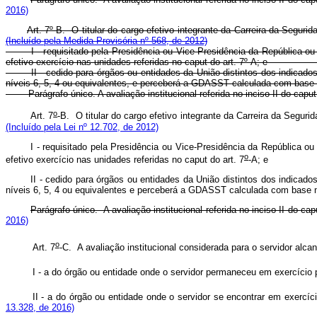
2016)
Art. 7º-B. O titular do cargo efetivo integrante da Carreira da 
(Incluído pela Medida Provisória nº 568, de 2012)
I - requisitado pela Presidência ou Vice-Presidência da República ou n
efetivo exercício nas unidades referidas no caput do art. 7º-
II - cedido para órgãos ou entidades da União distintos dos indicados 
níveis 6, 5, 4 ou equivalentes, e perceberá a GDASST calculada com b
Parágrafo único. A avaliação institucional referida no inciso II do
o
Art. 7
-B.
O titular do cargo efetivo integrante da Carreira da Segu
(Incluído pela Lei nº 12.702, de 2012)
I - requisitado pela Presidência ou Vice-Presidência da República 
o
efetivo exercício nas unidades referidas no
caput
do art. 7
-A; 
II - cedido para órgãos ou entidades da União distintos dos indicado
níveis 6, 5, 4 ou equivalentes e perceberá a GDASST calculada com
Parágrafo único. A avaliação institucional referida no inciso II do
cap
2016)
o
Art. 7
-C. A avaliação institucional considerada para o servidor alcan
I - a do órgão ou entidade onde o servidor permaneceu em 
II - a do órgão ou entidade onde o servidor se encontrar em e
13.328, de 2016)