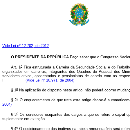
Vide Lei nº 12.702, de 2012
O PRESIDENTE DA REPÚBLICA
Faço saber que o Congresso Naciona
o
Art. 1
Fica estruturada a Carreira da Seguridade Social e do Trabal
organizados em carreiras, integrantes dos Quadros de Pessoal dos Min
servidores ativos, aposentados e pensionistas de acordo com as respect
I.
(Vide Lei nº 10.971, de 2004)
o
§ 1
Na aplicação do disposto neste artigo, não poderá ocorrer mudanç
o
§ 2
O enquadramento de que trata este artigo dar-se-á automaticament
2004)
o
§ 3
Os servidores ocupantes dos cargos a que se refere o
caput
qu
suplementar em extinção.
o
§ 4
O posicionamento dos inativos na tabela remuneratória será ref