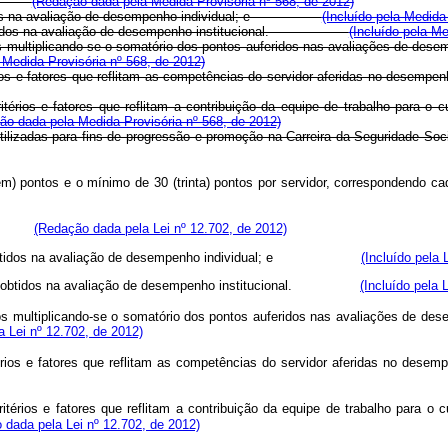
uída:
(Redação dada pela Medida Provisória nº 568, de 2012)
s obtidos na avaliação de desempenho individual; e
(Incluído pela Medida
ados obtidos na avaliação de desempenho institucional.
(Incluído pela Me
multiplicando-se o somatório dos pontos auferidos nas avaliações de desempe
Medida Provisória nº 568, de 2012)
érios e fatores que reflitam as competências do servidor aferidas no de
térios e fatores que reflitam a contribuição da equipe de trabalho para o
ão dada pela Medida Provisória nº 568, de 2012)
utilizadas para fins de progressão e promoção na Carreira da Seguridade S
pontos e o mínimo de 30 (trinta) pontos por servidor, correspondendo cada
uída:
(Redação dada pela Lei nº 12.702, de 2012)
ltados obtidos na avaliação de desempenho individual; e
(Incluído pela 
ultados obtidos na avaliação de desempenho institucional.
(Incluído pela 
ultiplicando-se o somatório dos pontos auferidos nas avaliações de desemp
 Lei nº 12.702, de 2012)
itérios e fatores que reflitam as competências do servidor aferidas 
térios e fatores que reflitam a contribuição da equipe de trabalho para o 
 dada pela Lei nº 12.702, de 2012)