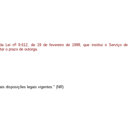
o
a Lei n
9.612, de 19 de fevereiro de 1998, que institui o Serviço de
ar o prazo de outorga.
ais disposições legais vigentes." (NR)