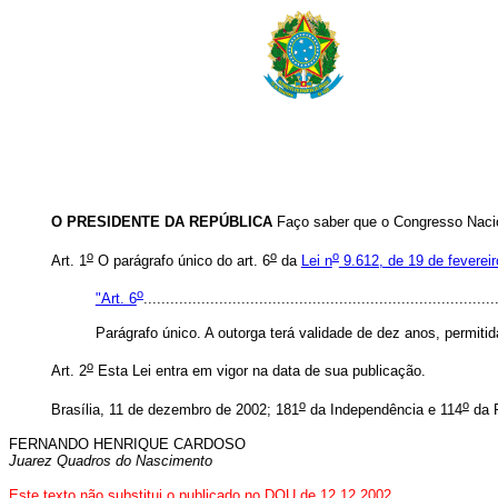
O PRESIDENTE DA REPÚBLICA
Faço saber que o Congresso Nacio
o
o
o
Art. 1
O parágrafo único do art. 6
da
Lei n
9.612, de 19 de feverei
o
"Art. 6
...............................................................................
Parágrafo único. A outorga terá validade de dez anos, permiti
o
Art. 2
Esta Lei entra em vigor na data de sua publicação.
o
o
Brasília, 11 de dezembro de 2002; 181
da Independência e 114
da R
FERNANDO HENRIQUE CARDOSO
Juarez Quadros do Nascimento
Este texto não substitui o publicado no DOU de 12.12.2002