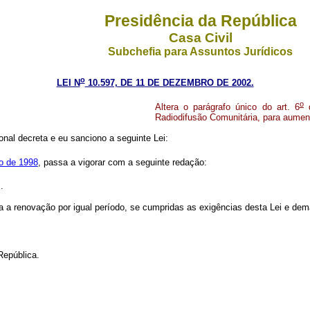
Presidência da República
Casa Civil
Subchefia para Assuntos Jurídicos
o
LEI N
10.597, DE 11 DE DEZEMBRO DE 2002.
o
Altera o parágrafo único do art. 6
d
Radiodifusão Comunitária, para aument
nal decreta e eu sanciono a seguinte Lei:
ro de 1998
, passa a vigorar com a seguinte redação:
..
da a renovação por igual período, se cumpridas as exigências desta Lei e dem
epública.