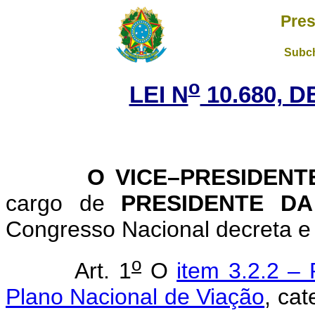
Pres
Subch
o
LEI N
10.680, D
O VICE–PRESIDENTE 
cargo de
PRESIDENTE D
Congresso Nacional decreta e 
o
Art. 1
O
item 3.2.2 – 
Plano Nacional de Viação
, ca