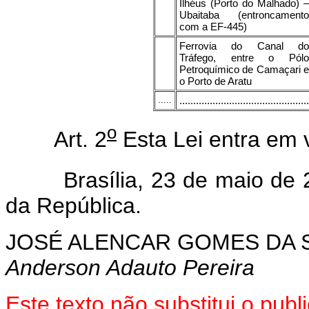
Ilhéus (Porto do Malhado) –
Ubaitaba (entroncamento
com a EF-445)
Ferrovia do Canal do
Tráfego, entre o Pólo
Petroquímico de Camaçari e
o Porto de Aratu
.....
...............................................
o
Art. 2
Esta Lei entra em 
Brasília, 23 de maio de 2
da República.
JOSÉ ALENCAR GOMES DA S
Anderson Adauto Pereira
Este texto não substitui o pub