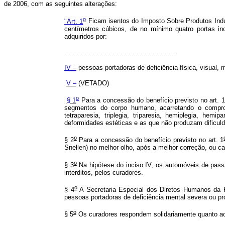
de 2006, com as seguintes alterações:
o
"Art. 1
Ficam isentos do Imposto Sobre Produtos Indus
centímetros cúbicos, de no mínimo quatro portas i
adquiridos por:
.......................................................
IV –
pessoas portadoras de deficiência física, visual, 
V –
(VETADO)
o
§ 1
Para a concessão do benefício previsto no art. 1
segmentos do corpo humano, acarretando o comprome
tetraparesia, triplegia, triparesia, hemiplegia, h
deformidades estéticas e as que não produzam dificu
o
§ 2
Para a concessão do benefício previsto no art. 1
Snellen) no melhor olho, após a melhor correção, ou ca
o
§ 3
Na hipótese do inciso IV, os automóveis de pass
interditos, pelos curadores.
o
§ 4
A Secretaria Especial dos Diretos Humanos da Pr
pessoas portadoras de deficiência mental severa ou pr
o
§ 5
Os curadores respondem solidariamente quanto ao 