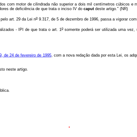
os com motor de cilindrada não superior a dois mil centímetros cúbicos e
ores de deficiência de que trata o inciso IV do
caput
deste artigo." (NR)
o
pelo art. 29 da Lei n
9.317, de 5 de dezembro de 1996, passa a vigorar com
o
izados - IPI de que trata o art. 1
somente poderá ser utilizada uma vez, s
, de 24 de fevereiro de 1995
, com a nova redação dada por esta Lei, os adq
to neste artigo.
lica.
*