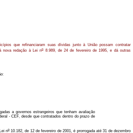
cípios que refinanciaram suas dívidas junto à União possam contratar
o
á nova redação à Lei n
8.989, de 24 de fevereiro de 1995, e dá outras
ão:
ligadas a governos estrangeiros que tenham avaliação
eral - CEF, desde que contratados dentro do prazo de
o
Lei n
10.182, de 12 de fevereiro de 2001, é prorrogada até 31 de dezembro