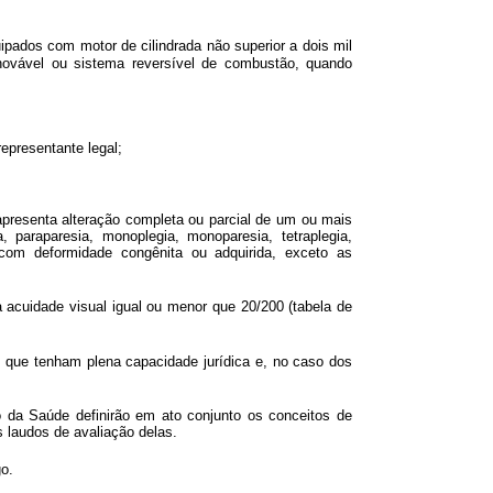
pados com motor de cilindrada não superior a dois mil
novável ou sistema reversível de combustão, quando
representante legal;
apresenta alteração completa ou parcial de um ou mais
paraparesia, monoplegia, monoparesia, tetraplegia,
s com deformidade congênita ou adquirida, exceto as
 acuidade visual igual ou menor que 20/200 (tabela de
s que tenham plena capacidade jurídica e, no caso dos
o da Saúde definirão em ato conjunto os conceitos de
s laudos de avaliação delas.
o.