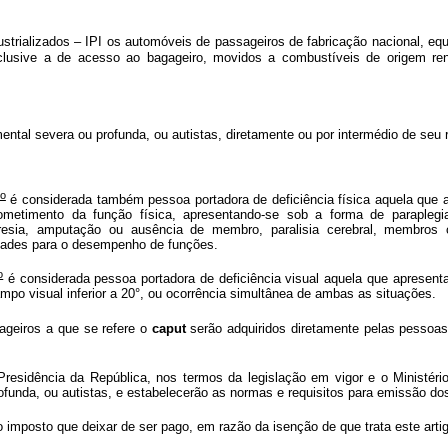
trializados – IPI os automóveis de passageiros de fabricação nacional, equi
nclusive a de acesso ao bagageiro, movidos a combustíveis de origem re
mental severa ou profunda, ou autistas, diretamente ou por intermédio de seu 
o
é considerada também pessoa portadora de deficiência física aquela que 
timento da função física, apresentando-se sob a forma de paraplegia, 
emiparesia, amputação ou ausência de membro, paralisia cerebral, membro
ldades para o desempenho de funções.
o
é considerada pessoa portadora de deficiência visual aquela que apresenta
mpo visual inferior a 20°, ou ocorrência simultânea de ambas as situações.
ageiros a que se refere o
caput
serão adquiridos diretamente pelas pessoa
esidência da República, nos termos da legislação em vigor e o Ministéri
ofunda, ou autistas, e estabelecerão as normas e requisitos para emissão do
imposto que deixar de ser pago, em razão da isenção de que trata este artig