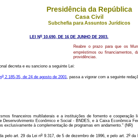
Presidência da República
Casa Civil
Subchefia para Assuntos Jurídicos
o
LEI N
10.690, DE 16 DE JUNHO DE 2003.
Reabre o prazo para que os Muni
empréstimos ou financiamentos, d
providências.
nal decreta e eu sanciono a seguinte Lei:
o
n
2.185-35, de 24 de agosto de 2001
, passa a vigorar com a seguinte redaç
mos financeiros multilaterais e a instituições de fomento e cooperação 
 de Desenvolvimento Econômico e Social - BNDES, e à Caixa Econômica Fed
ados exclusivamente à complementação de programas em andamento." (NR)
o
o
ada pelo art. 29 da Lei n
9.317, de 5 de dezembro de 1996, e pelo art. 2
da 