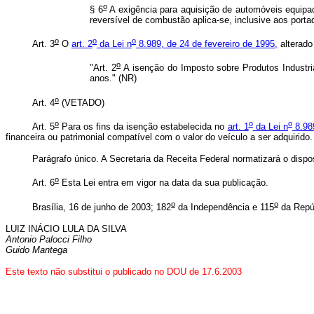
o
§ 6
A exigência para aquisição de automóveis equipad
reversível de combustão aplica-se, inclusive aos portad
o
o
o
Art. 3
O
art. 2
da Lei n
8.989, de 24 de fevereiro de 1995,
alterado 
o
"Art. 2
A isenção do Imposto sobre Produtos Industrial
anos." (NR)
o
Art. 4
(VETADO)
o
o
o
Art. 5
Para os fins da isenção estabelecida no
art. 1
da Lei n
8.989
financeira ou patrimonial compatível com o valor do veículo a ser adquirido.
Parágrafo único. A Secretaria da Receita Federal normatizará o dispos
o
Art. 6
Esta Lei entra em vigor na data da sua publicação.
o
o
Brasília, 16 de junho de 2003; 182
da Independência e 115
da Repúb
LUIZ INÁCIO LULA DA SILVA
Antonio Palocci Filho
Guido Mantega
Este texto não substitui o publicado no DOU de 17.6.2003