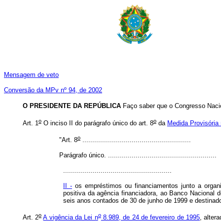
Mensagem de veto
Conversão da MPv nº 94, de 2002
O PRESIDENTE DA REPÚBLICA
Faço saber que o Congresso Nacio
o
o
Art. 1
O inciso II do parágrafo único do art. 8
da
Medida Provisória 
o
"Art. 8
.......................................................
Parágrafo único. .......................................................
.......................................................
II -
os empréstimos ou financiamentos junto a organis
positiva da agência financiadora, ao Banco Nacional
seis anos contados de 30 de junho de 1999 e destin
o
o
Art. 2
A vigência da Lei n
8.989, de 24 de fevereiro de 1995
, alter