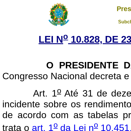
Pres
Subch
o
LEI N
10.828, DE 
O PRESIDENTE DA 
Congresso Nacional decreta e 
o
Art. 1
Até 31 de deze
incidente sobre os rendimento
de acordo com as tabelas p
o
o
trata o
art. 1
da Lei n
10.451,