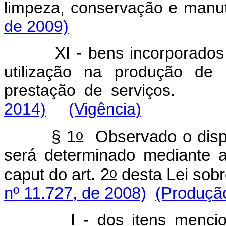
limpeza, conservação e manu
de 2009)
XI - bens incorporados 
utilização na produção de
prestação de serviço
2014)
(Vigência)
o
§ 1
Observado o dispos
será determinado mediante a
o
caput do art. 2
desta Lei sobr
nº 11.727, de 2008)
(Produção
I - dos itens mencionado