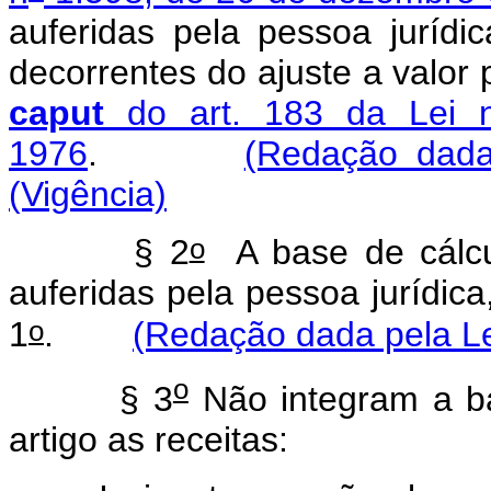
auferidas pela pessoa jurídi
decorrentes do ajuste a valor
caput
do art. 183 da Lei 
1976
.
(Redação dada
(Vigência)
o
§ 2
A base de cálcul
auferidas pela pessoa jurídic
o
1
.
(Redação dada pela Le
o
§ 3
Não integram a ba
artigo as receitas: