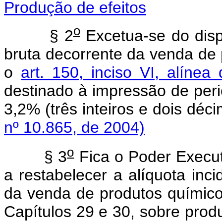
Produção de efeitos
o
§ 2
Excetua-se do dispo
bruta decorrente da venda de 
o
art. 150, inciso VI, alínea
destinado à impressão de perió
3,2% (três inteiros e dois d
nº 10.865, de 2004)
o
§ 3
Fica o Poder Executi
a restabelecer a alíquota inci
da venda de produtos químicos
Capítulos 29 e 30, sobre prod