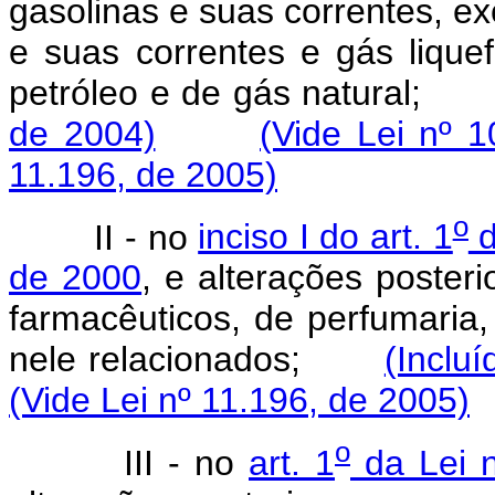
gasolinas e suas correntes, ex
e suas correntes e gás lique
petróleo e de gás natural
de 2004)
(Vide Lei nº 
11.196, de 2005)
o
II - no
inciso I do art. 1
d
de 2000
, e alterações poster
farmacêuticos, de perfumaria,
nele relacionados;
(Inclu
(Vide Lei nº 11.196, de 2005)
o
III - no
art. 1
da Lei 