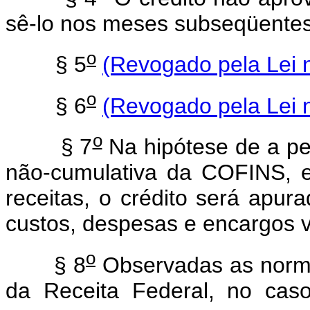
sê-lo nos meses subseqüentes
o
§ 5
(Revogado pela Lei 
o
§ 6
(Revogado pela Lei 
o
§ 7
Na hipótese de a pes
não-cumulativa da COFINS, 
receitas, o crédito será apur
custos, despesas e encargos v
o
§ 8
Observadas as norma
da Receita Federal, no cas