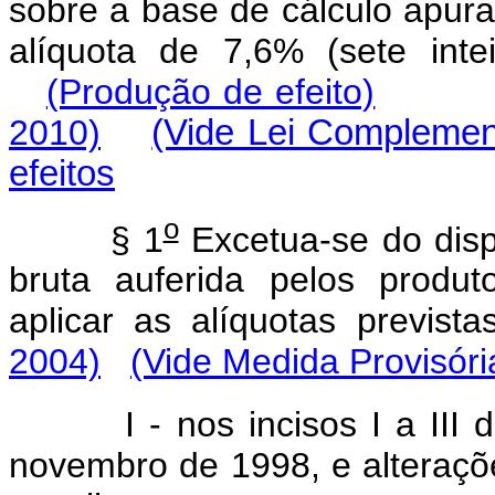
sobre a base de cálculo apura
alíquota de 7,6% (sete int
(Produção de efeito)
2010)
(Vide Lei Complemen
efeitos
o
§ 1
Excetua-se do dispo
bruta auferida pelos produ
aplicar as alíquotas previst
2004)
(Vide Medida Provisóri
I - nos incisos I a III do
novembro de 1998, e alteraçõ