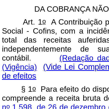
DA COBRANÇA NÃO
o
Art. 1
A Contribuição p
Social - Cofins, com a incidê
total das receitas auferid
independentemente de sua
contábil.
(Redação dad
(Vigência)
(Vide Lei Complem
de efeitos
o
§ 1
Para efeito do dispos
compreende a receita bruta d
o
n
1.598, de 26 de dezembro