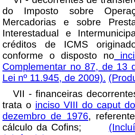
do Imposto sobre Operaç
Mercadorias e sobre Prest
Interestadual e Intermunic
créditos de ICMS originad
conforme o disposto no
inci
Complementar no 87, de 13 
Lei nº 11.945, de 2009).
(Produ
VII - financeiras decorrent
trata o
inciso VIII do caput d
dezembro de 1976
, referent
cálculo da Cofins;
(Incl