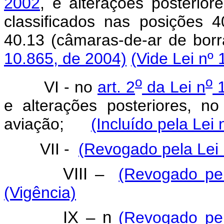
2002
, e alterações posterio
classificados nas posições 
40.13 (câmaras-de-ar de bor
10.865, de 2004)
(Vide Lei nº
o
o
VI - no
art. 2
da Lei n
1
e alterações posteriores, 
aviação;
(Incluído pela Lei
VII -
(Revogado pela Lei 
VIII –
(Revogado pel
(Vigência)
IX – n
(Revogado pel