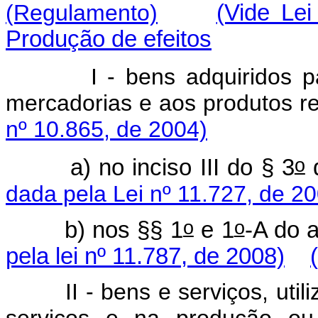
(Regulamento)
(Vide Le
Produção de efeitos
I - bens adquiridos para
mercadorias e aos produtos
nº 10.865, de 2004)
o
a) no inciso III do § 3
d
dada pela Lei nº 11.727, de 2
o
o
b) nos §§ 1
e 1
-A do a
pela lei nº 11.787, de 2008)
II - bens e serviços, utili