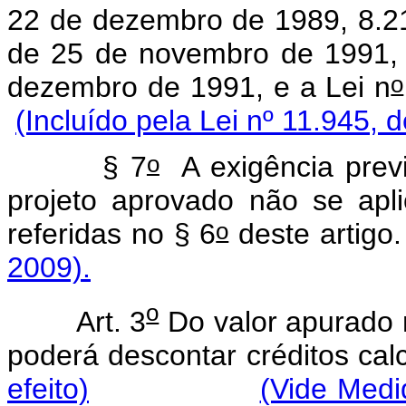
22 de dezembro de 1989, 8.21
de 25 de novembro de 1991, o
o
dezembro de 1991, e a Lei n
(Incluído pela Lei nº 11.945, 
o
§ 7
A exigência previ
projeto aprovado não se apli
o
referidas no § 6
deste art
2009).
o
Art. 3
Do valor apurado n
poderá descontar créditos cal
efeito)
(Vide Medi