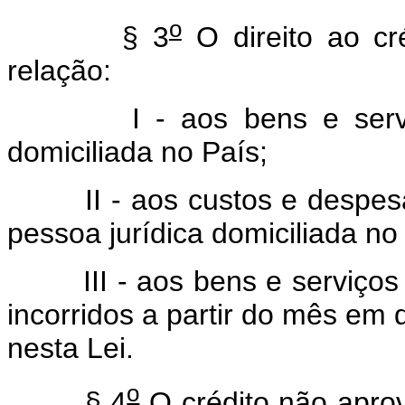
o
§ 3
O direito ao cré
relação:
I - aos bens e serviços 
domiciliada no País;
II - aos custos e despesas 
pessoa jurídica domiciliada no
III - aos bens e serviços a
incorridos a partir do mês em q
nesta Lei.
o
§ 4
O crédito não apro