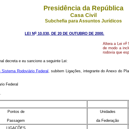
Presidência da República
Casa Civil
Subchefia para Assuntos Jurídicos
o
LEI N
10.030, DE 20 DE OUTUBRO DE 2000.
o
Altera a Lei n
5
de modo a incl
rodovia que esp
l decreta e eu sanciono a seguinte Lei:
 Sistema Rodoviário Federal
, subitem Ligações, integrante do Anexo do Pl
rio Federal
.
x
Pontos de
Unidades
Passagem
da Federação
LIGAÇÕES
x