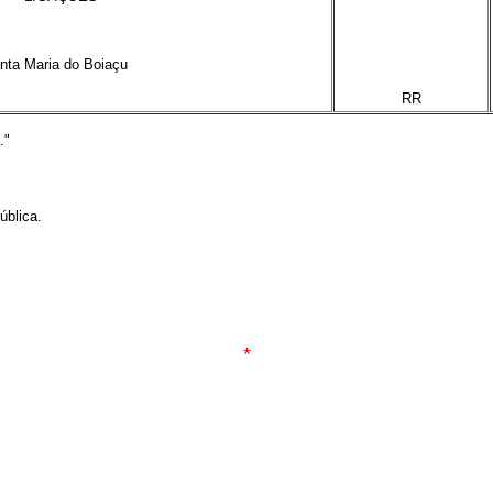
x
anta Maria do Boiaçu
x
RR
.."
blica.
*