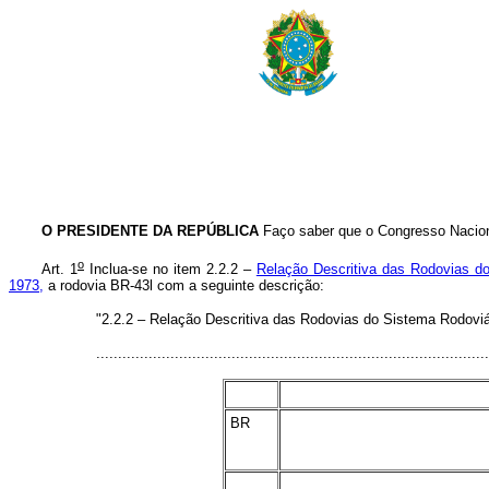
O PRESIDENTE DA REPÚBLICA
Faço saber que o Congresso Naciona
o
Art. 1
Inclua-se no item 2.2.2 –
Relação Descritiva das Rodovias do
1973,
a rodovia BR-43l com a seguinte descrição:
"2.2.2 – Relação Descritiva das Rodovias do Sistema Rodoviá
..........................................................................................
x
x
BR
x