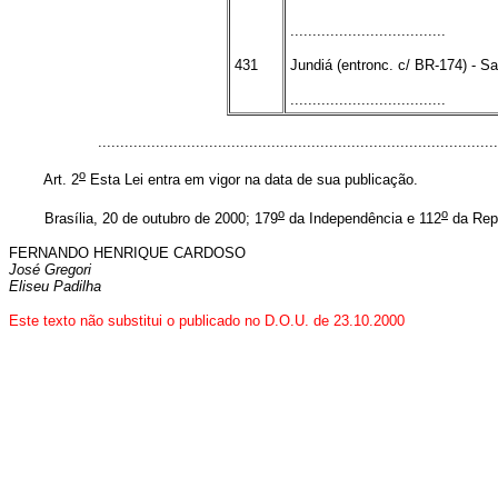
x
...................................
431
Jundiá (entronc. c/ BR-174) - S
...................................
.........................................................................................
o
Art. 2
Esta Lei entra em vigor na data de sua publicação.
o
o
Brasília, 20 de outubro de 2000; 179
da Independência e 112
da Repú
FERNANDO HENRIQUE CARDOSO
José Gregori
Eliseu Padilha
Este texto não substitui o publicado no D.O.U. de 2
3.10.2000