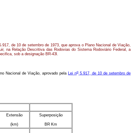
.917, de 10 de setembro de 1973, que aprova o Plano Nacional de Viação,
uir, na Relação Descritiva das Rodovias do Sistema Rodoviário Federal, a
ecifica, sob a designação BR-43l.
o
ano Nacional de Viação, aprovado pela
Lei n
5.917, de 10 de setembro de
x
x
Extensão
Superposição
(km)
BR Km
x
x