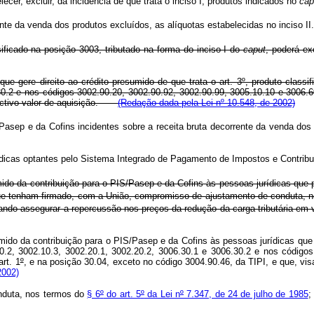
er, excluir, da incidência de que trata o inciso I, produtos indicados no
cap
ente da venda dos produtos excluídos, as alíquotas estabelecidas no inciso II.
sificado na posição 3003, tributado na forma do inciso I do
caput
, poderá ex
 que gere direito ao crédito presumido de que trata o art. 3º, produto clas
0.2 e nos códigos 3002.90.20, 3002.90.92, 3002.90.99, 3005.10.10 e 3006.60.
spectivo valor de aquisição.
(Redação dada pela Lei nº 10.548, de 2002)
asep e da Cofins incidentes sobre a receita bruta decorrente da venda dos p
jurídicas optantes pelo Sistema Integrado de Pagamento de Impostos e Contr
mido da contribuição para o PIS/Pasep e da Cofins às pessoas jurídicas que 
que tenham firmado, com a União, compromisso de ajustamento de conduta, 
sando assegurar a repercussão nos preços da redução da carga tributária e
mido da contribuição para o PIS/Pasep e da Cofins às pessoas jurídicas que 
0.2, 3002.10.3, 3002.20.1, 3002.20.2, 3006.30.1 e 3006.30.2 e nos códigos
rt. 1
º
, e na posição 30.04, exceto no código 3004.90.46, da TIPI, e que, vi
2002)
nduta, nos termos do
§ 6
º
do art. 5
º
da Lei n
º
7.347, de 24 de julho de 1985
;