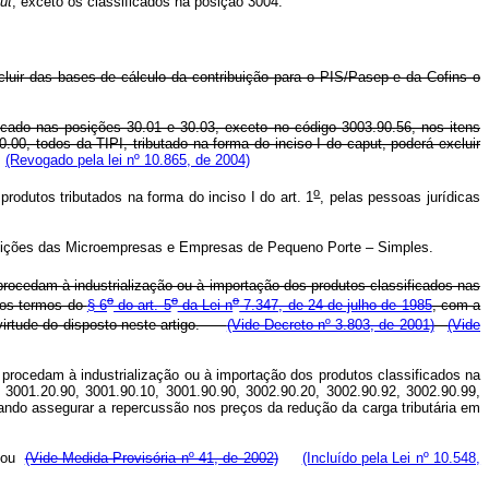
ut
, exceto os classificados na posição 3004.
cluir das bases de cálculo da contribuição para o PIS/Pasep e da Cofins o
sificado nas posições 30.01 e 30.03, exceto no código 3003.90.56, nos itens
00, todos da TIPI, tributado na forma do inciso I do caput, poderá excluir
(Revogado pela lei nº 10.865, de 2004)
o
rodutos tributados na forma do inciso I do art. 1
, pelas pessoas jurídicas
ibuições das Microempresas e Empresas de Pequeno Porte – Simples.
procedam à industrialização ou à importação dos produtos classificados nas
o
o
o
nos termos do
§ 6
do art. 5
da Lei n
7.347, de 24 de julho de 1985
, com a
m virtude do disposto neste artigo.
(Vide Decreto nº 3.803, de 2001)
(Vide
procedam à industrialização ou à importação dos produtos classificados na
 3001.20.90, 3001.90.10, 3001.90.90, 3002.90.20, 3002.90.92, 3002.90.99,
sando assegurar a repercussão nos preços da redução da carga tributária em
 ou
(Vide Medida Provisória nº 41, de 2002)
(Incluído pela Lei nº 10.548,