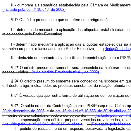
II - cumpram a sistemática estabelecida pela Câmara de Medicamento
(Incluído pela Lei nº 10.548, de 2002)
o
§ 1
O crédito presumido a que se refere este artigo será:
I – determinado mediante a aplicação das alíquotas estabelecidas no i
relacionados pelo Poder Executivo;
I - determinado mediante a aplicação das alíquotas estabelecidas na al
vermelha ou preta, relacionados pelo Poder Executivo;
(Redação dada p
II – deduzido do montante devido a título de contribuição para o PIS/
o
§ 2
O crédito presumido somente será concedido na hipótese em q
pessoa jurídica.
(Vide Medida Provisória nº 41, de 2002)
§ 2
º
O crédito presumido somente será concedido na hipótese em que 
e II deste artigo, inclua todos os produtos constantes da relação referida no 
o
§ 3
É vedada qualquer outra forma de utilização ou compensação do cr
o
§ 4
O saldo credor da Contribuição para o PIS/Pasep e da Cofins apu
o
29 de dezembro de 2003
, e do
art. 15 da Lei n
10.865, de 30 de abril de 2
trimestre do ano-calendário, poderá ser objeto de:
(Incluído pela Lei nº
I - compensação com débitos próprios, vencidos ou vincendos, relati
(Incluído pela Lei nº 13.043, de 2014)
Vigência
(Revogado pela Medida P
II - pedido de ressarcimento em espécie, observada a legislação