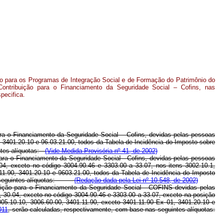
ção para os Programas de Integração Social e de Formação do Patrimônio do
ontribuição para o Financiamento da Seguridade Social – Cofins, nas
pecifica.
ra o Financiamento da Seguridade Social – Cofins, devidas pelas pessoas
, 3401.20.10 e 96.03.21.00, todos da Tabela de Incidência do Imposto sobre
ntes alíquotas:
(Vide Medida Provisória nº 41, de 2002)
ara o Financiamento da Seguridade Social - Cofins, devidas pelas pessoas
.04, exceto no código 3004.90.46 e 3303.00 a 33.07, nos itens 3002.10.1,
11.90, 3401.20.10 e 9603.21.00, todos da Tabela de Incidência do Imposto
nas seguintes alíquotas:
(Redação dada pela Lei nº 10.548, de 2002)
ição para o Financiamento da Seguridade Social - COFINS devidas pelas
, 30.04, exceto no código 3004.90.46 e 3303.00 a 33.07, exceto na posição
005.10.10, 3006.60.00, 3401.11.90, exceto 3401.11.90 Ex 01, 3401.20.10 e
011
, serão calculadas, respectivamente, com base nas seguintes alíquotas: