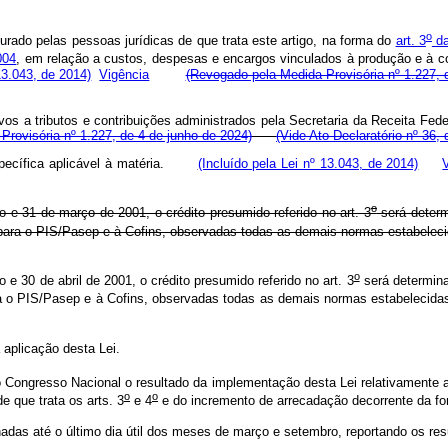
o
rado pelas pessoas jurídicas de que trata este artigo, na forma do
art. 3
da
004
, em relação a custos, despesas e encargos vinculados à produção e à c
 13.043, de 2014)
Vigência
(Revogado pela Medida Provisória nº 1.227, 
vos a tributos e contribuições administrados pela Secretaria da Receita Fe
rovisória nº 1.227, de 4 de junho de 2024)
(Vide Ato Declaratório nº 36,
 específica aplicável à matéria.
(Incluído pela Lei nº 13.043, de 2014)
o
o e 31 de março de 2001, o crédito presumido referido no art. 3
será determ
o para o PIS/Pasep e à Cofins, observadas todas as demais normas estabeleci
o
o e 30 de abril de 2001, o crédito presumido referido no art. 3
será determina
ra o PIS/Pasep e à Cofins, observadas todas as demais normas estabelecidas
aplicação desta Lei.
Congresso Nacional o resultado da implementação desta Lei relativamente ao
o
o
 que trata os arts. 3
e 4
e do incremento de arrecadação decorrente da form
hadas até o último dia útil dos meses de março e setembro, reportando os re