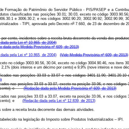
de Formação do Patrimônio do Servidor Público - PIS/PASEP e a Contribu
dutos classificados nas posições 30.01; 30.03, exceto no código 3003.90.56
3006.30.1 e 3006.30.2; e nos códigos 3002.90.20; 3002.90.92; 3002.90.99; 3
o
trializados - TIPI, aprovada pelo Decreto n
7.660, de 23 de dezembro de 20
os por cento, incidentes sobre a receita bruta decorrente da venda dos produto
dada pela Lei nº 10.865, de 2004)
o dada pela Medida Provisória nº 609, de 2013)
dada pela Lei nº 10.865, de 2004)
(Vide Medida Provisória nº 609, de 2013)
xceto no código 3003.90.56, 30.04, exceto no código 3004.90.46, nos itens 30
0: 2,1% (dois inteiros e um décimo por cento) e 9,9% (nove inteiros e nov
ificados nas posições 33.03 a 33.07 e nos códigos 3401.11.90, 3401.20.10 
4)
ficados nas posições 33.03 a 33.07, exceto na posição 33.06, e nos códigos
cento); e
(Redação dada pela Medida Provisória nº 609, de 2013)
ficados nas posições 33.03 a 33.07, exceto na posição 33.06, e nos códigos
por cento); e
(Redação dada pela Lei nº 12.839, de 2013)
s sobre a receita bruta decorrente das demais atividades.
stabelecido na legislação do Imposto sobre Produtos Industrializados – IPI.