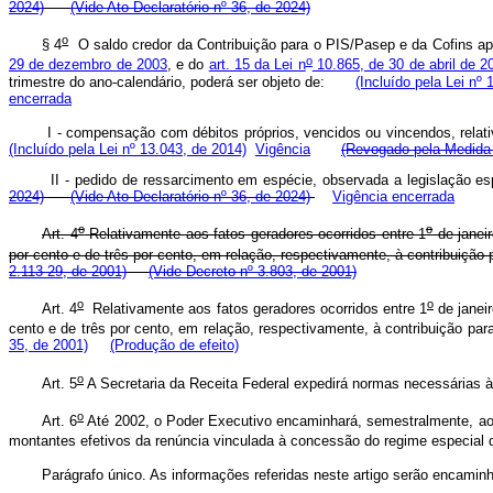
2024)
(Vide Ato Declaratório nº 36, de 2024)
o
§ 4
O saldo credor da Contribuição para o PIS/Pasep e da Cofins apu
o
29 de dezembro de 2003
, e do
art. 15 da Lei n
10.865, de 30 de abril de 2
trimestre do ano-calendário, poderá ser objeto de:
(Incluído pela Lei nº
encerrada
I - compensação com débitos próprios, vencidos ou vincendos, relati
(Incluído pela Lei nº 13.043, de 2014)
Vigência
(Revogado pela Medida P
II - pedido de ressarcimento em espécie, observada a legislação
2024)
(Vide Ato Declaratório nº 36, de 2024)
Vigência encerrada
o
o
Art. 4
Relativamente aos fatos geradores ocorridos entre 1
de janeir
por cento e de três por cento, em relação, respectivamente, à contribuiçã
2.113-29, de 2001)
(Vide Decreto nº 3.803, de 2001)
o
o
Art. 4
Relativamente aos fatos geradores ocorridos entre 1
de janeir
cento e de três por cento, em relação, respectivamente, à contribuição pa
35, de 2001)
(Produção de efeito)
o
Art. 5
A Secretaria da Receita Federal expedirá normas necessárias à 
o
Art. 6
Até 2002, o Poder Executivo encaminhará, semestralmente, ao 
montantes efetivos da renúncia vinculada à concessão do regime especial de
Parágrafo único. As informações referidas neste artigo serão encamin