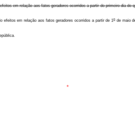
efeitos em relação aos fatos geradores ocorridos a partir do primeiro dia do
o
 efeitos em relação aos fatos geradores ocorridos a partir de 1
de maio de
pública.
*