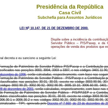
Presidência da República
Casa Civil
Subchefia para Assuntos Jurídicos
o
LEI N
10.147, DE 21 DE DEZEMBRO DE 2000.
Dispõe sobre a incidência da contribui
Servidor Público – PIS/Pasep, e da C
operações de venda dos produtos que es
l decreta e eu sanciono a seguinte Lei:
 Formação do Patrimônio do Servidor Público PIS/Pasep e a Contribuição pa
assificados nas posições 3003, 3004, 3303 a 3307, e nos códigos 3401.11.90
 dezembro de 1996
, serão calculadas, respectivamente, com base nas segui
 Formação do Patrimônio do Servidor Público - PIS/Pasep e a Contribuição p
classificados nas posições 30.01, 30.03, exceto no código 3003.90.56, 30
 códigos 3002.90.20, 3002.90.92, 3002.90.99, 3005.10.10, 3006.60.00, 3401.
 28 de dezembro de 2001
, serão calculadas, respectivamente, com base 
de Formação do Patrimônio do Servidor Público - PIS/PASEP e a Contribu
odutos classificados nas posições 30.01, 30.03, exceto no código 3003.90.56
 3006.30.1 e 3006.30.2 e nos códigos 3002.90.20, 3002.90.92, 3002.90.99, 3
trializados - TIPI, aprovada pelo
Decreto n
º
7.660, de 23 de dezembro de 2