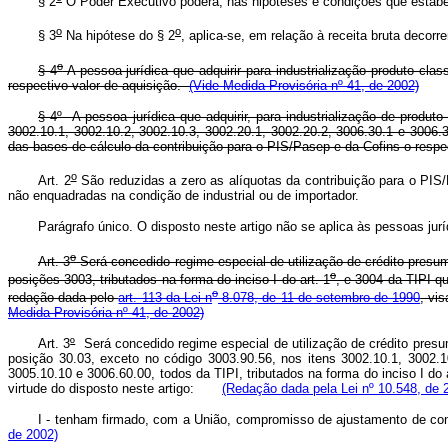
§ 2
O Poder Executivo poderá, nas hipóteses e condições que estabelec
o
o
§ 3
Na hipótese do § 2
, aplica-se, em relação à receita bruta decorr
o
§ 4
A pessoa jurídica que adquirir para industrialização produto clas
respectivo valor de aquisição.
(Vide Medida Provisória nº 41, de 2002)
§ 4º A pessoa jurídica que adquirir, para industrialização de produto
3002.10.1, 3002.10.2, 3002.10.3, 3002.20.1, 3002.20.2, 3006.30.1 e 3006.3
das bases de cálculo da contribuição para o PIS/Pasep e da Cofins o re
o
Art. 2
São reduzidas a zero as alíquotas da contribuição para o PIS/P
não enquadradas na condição de industrial ou de importador.
Parágrafo único. O disposto neste artigo não se aplica às pessoas 
o
Art. 3
Será concedido regime especial de utilização de crédito presu
o
posições 3003, tributados na forma do inciso I do art. 1
, e 3004 da TIPI 
o
redação dada pelo
art. 113 da Lei n
8.078, de 11 de setembro de 1990
, vi
Medida Provisória nº 41, de 2002)
Art. 3
º
Será concedido regime especial de utilização de crédito presu
posição 30.03, exceto no código 3003.90.56, nos itens 3002.10.1, 3002.1
3005.10.10 e 3006.60.00, todos da TIPI, tributados na forma do inciso I do a
virtude do disposto neste artigo:
(Redação dada pela Lei nº 10.548, de 
I - tenham firmado, com a União, compromisso de ajustamento de co
de 2002)