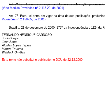
o
Art. 7
Esta Lei entra em vigor na data de sua publicação, produzindo 
(Vide Medida Provisória nº 2.113-29, de 2001)
o
Art. 7
Esta Lei entra em vigor na data de sua publicação, produzindo
Provisória nº 2.158-35, de 2001)
o
o
Brasília, 21 de dezembro de 2000; 179
da Independência e 112
da Re
FERNANDO HENRIQUE CARDOSO
José Gregori
José Serra
Alcides Lopes Tápias
Martus Tavares
Waldeck Ornélas
Este texto não substitui o publicado no DOU de 22.12.2000