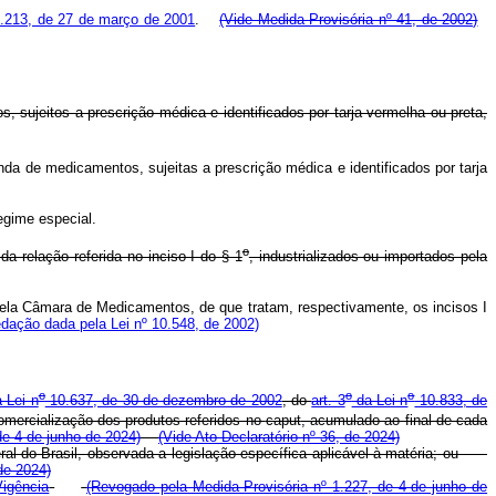
.213, de 27 de março de 2001
.
(Vide Medida Provisória nº 41, de 2002)
 sujeitos a prescrição médica e identificados por tarja vermelha ou preta,
nda de medicamentos, sujeitas a prescrição médica e identificados por tarja
egime especial.
o
a relação referida no inciso I do § 1
, industrializados ou importados pela
la Câmara de Medicamentos, de que tratam, respectivamente, os incisos I
dação dada pela Lei nº 10.548, de 2002)
o
o
o
 Lei n
10.637, de 30 de dezembro de 2002
, do
art. 3
da Lei n
10.833, de
omercialização dos produtos referidos no
caput
, acumulado ao final de cada
de 4 de junho de 2024)
(Vide Ato Declaratório nº 36, de 2024)
deral do Brasil, observada a legislação específica aplicável à matéria; ou
 de 2024)
Vigência
(Revogado pela Medida Provisória nº 1.227, de 4 de junho de