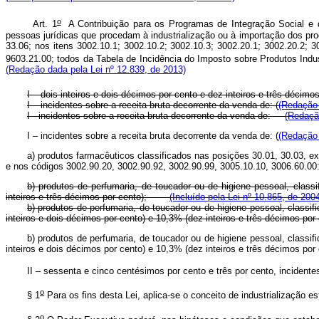
o
Art. 1
A Contribuição para os Programas de Integração Social e 
pessoas jurídicas que procedam à industrialização ou à importação dos pro
33.06; nos itens 3002.10.1; 3002.10.2; 3002.10.3; 3002.20.1; 3002.20.2; 
9603.21.00; todos da Tabela de Incidência do Imposto sobre Produtos Indus
(Redação dada pela Lei nº 12.839, de 2013)
I – dois inteiros e dois décimos por cento e dez inteiros e três décim
I – incidentes sobre a receita bruta decorrente da venda de: (
(Redação 
I - incidentes sobre a receita bruta decorrente da venda de:
(Redaçã
I – incidentes sobre a receita bruta decorrente da venda de: (
(Redação 
a) produtos farmacêuticos classificados nas posições 30.01, 30.03, e
e nos códigos 3002.90.20, 3002.90.92, 3002.90.99, 3005.10.10, 3006.60.0
b) produtos de perfumaria, de toucador ou de higiene pessoal, class
inteiros e três décimos por cento);
(Incluído pela Lei nº 10.865, de 200
b) produtos de perfumaria, de toucador ou de higiene pessoal, classi
inteiros e dois décimos por cento) e 10,3% (dez inteiros e três décimos por 
b) produtos de perfumaria, de toucador ou de higiene pessoal, classi
inteiros e dois décimos por cento) e 10,3% (dez inteiros e três décimos 
II – sessenta e cinco centésimos por cento e três por cento, incidente
o
§ 1
Para os fins desta Lei, aplica-se o conceito de industrialização e
o