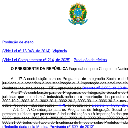
Produção de efeito
(Vide Lei nº 13.043, de 2014)
Vigência
(Vide Lei Complementar nº 214, de 2025)
Produção de efeitos
O PRESIDENTE DA REPÚBLICA
Faço saber que o Congresso Naciona
o
Art. 1
A contribuição para os Programas de Integração Social e de
jurídicas que procedam à industrialização ou à importação dos produtos cl
o
Produtos Industrializados – TIPI, aprovada pelo
Decreto n
2.092, de 10 de
Art. 1º A contribuição para os Programas de Integração Social e de
jurídicas que procedam à industrialização ou à importação dos produtos 
3002.10.2, 3002.10.3, 3002.20.1, 3002.20.2, 3006.30.1 e 3006.30.2 e nos
sobre Produtos Industrializados -
TIPI
, aprovada pelo
Decreto nº 4.070, de
Art. 1
º
A Contribuição para os Programas de Integração Social e 
pessoas jurídicas que procedam à industrialização ou à importação dos pr
33.06, nos itens 3002.10.1, 3002.10.2, 3002.10.3, 3002.20.1, 3002.20.2,
9603.21.00, todos da Tabela de Incidência do Imposto sobre Produtos Indus
(Redação dada pela Medida Provisória nº 609, de 2013)