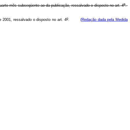
o
 quarto mês subseqüente ao da publicação, ressalvado o disposto no art. 4
.
o
 2001, ressalvado o disposto no art. 4
.
(Redação dada pela Medida