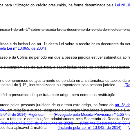
s para utilização do crédito presumido, na forma determinada pela
Lei n
º
10
o
nciso I do art. 1
sobre a receita bruta decorrente da venda de medicamentos,
o
ínea a do inciso I do art. 1
desta Lei sobre a receita bruta decorrente da ve
ela Lei nº 10.865, de 2004)
Pasep e da Cofins no período em que a pessoa jurídica estiver submetida ao r
ue o compromisso de que trata o
caput
inclua todos os produtos constantes d
o compromisso de ajustamento de conduta ou a sistemática estabelecida pe
inciso I do § 1
º
, industrializados ou importados pela pessoa jurídica.
(Re
édito presumido de que trata este artigo, bem como sua restituição.
o
rado pelas pessoas jurídicas de que trata este artigo, na forma do
art. 3
da
004
, em relação a custos, despesas e encargos vinculados à produção e à c
 13.043, de 2014)
Vigência
(Revogado pela Medida Provisória nº 1.227, 
vos a tributos e contribuições administrados pela Secretaria da Receita Fe
rovisória nº 1.227, de 4 de junho de 2024)
(Vide Ato Declaratório nº 36,
 específica aplicável à matéria.
(Incluído pela Lei nº 13.043, de 2014)