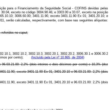
ição para o Financiamento da Seguridade Social - COFINS devidas pelas
; 30.04, exceto no código 3004.90.46; e 3303.00 a 33.07, exceto na posição
005.10.10; 3006.60.00; 3401.11.90, exceto 3401.11.90 Ex 01; 3401.20.10; e
11, serão calculadas, respectivamente, com base nas seguintes alíquotas:
s referidos no
caput
;
02.10.1, 3002.10.2, 3002.10.3, 3002.20.1, 3002.20.2, 3006.30.1 e 3006.30.2
e décimos por cento);
(Incluído pela Lei nº 10.865, de 2004)
e 96.03.21.00: 2,2% (dois inteiros e dois décimos por cento) e 10,3% (dez
 3401.11.90, exceto 3401.11.90 Ex 01, 3401.20.10 e 96.03.21.00: 2,2% (dois
 3401.11.90, exceto 3401.11.90 Ex 01, 3401.20.10 e 96.03.21.00: 2,2% (dois