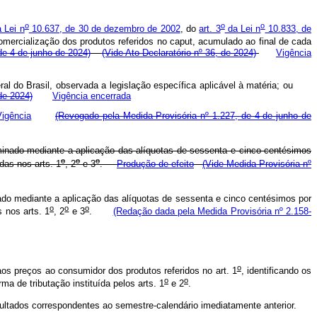
o
o
o
 Lei n
10.637, de 30 de dezembro de 2002
, do
art. 3
da Lei n
10.833, de
omercialização dos produtos referidos no
caput
, acumulado ao final de cada
de 4 de junho de 2024)
(Vide Ato Declaratório nº 36, de 2024)
Vigência
deral do Brasil, observada a legislação específica aplicável à matéria; ou
 de 2024)
Vigência encerrada
Vigência
(Revogado pela Medida Provisória nº 1.227, de 4 de junho de
inado mediante a aplicação das alíquotas de sessenta e cinco centésimos
o
o
o
das nos arts. 1
, 2
e 3
.
Produção de efeito
(Vide Medida Provisória nº
do mediante a aplicação das alíquotas de sessenta e cinco centésimos por
o
o
o
 nos arts. 1
, 2
e 3
.
(Redação dada pela Medida Provisória nº 2.158-
o
s preços ao consumidor dos produtos referidos no art. 1
, identificando os
o
o
a de tributação instituída pelos arts. 1
e 2
.
sultados correspondentes ao semestre-calendário imediatamente anterior.