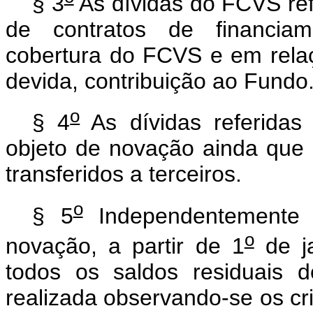
§ 3
As dívidas do FCVS ref
de contratos de financiam
cobertura do FCVS e em rela
devida, contribuição ao Fundo
o
§ 4
As dívidas referidas 
objeto de novação ainda que 
transferidos a terceiros.
o
§ 5
Independentemente 
o
novação, a partir de 1
de j
todos os saldos residuais 
realizada observando-se os crit