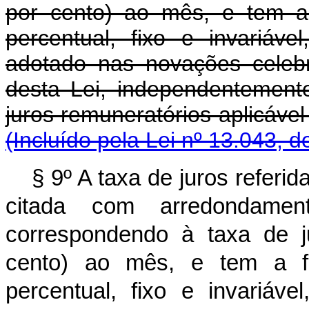
por cento) ao mês, e tem a 
percentual, fixo e invariáve
adotado nas novações celebr
desta Lei, independentement
juros remuneratórios aplic
(Incluído pela Lei nº 13.043, d
§ 9º A taxa de juros referida
citada com arredondame
correspondendo à taxa de j
cento) ao mês, e tem a fi
percentual, fixo e invariáve