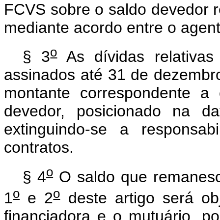
FCVS sobre o saldo devedor 
mediante acordo entre o agente
o
§ 3
As dívidas relativas
assinados até 31 de dezembr
montante correspondente a 
devedor, posicionado na da
extinguindo-se a responsa
contratos.
o
§ 4
O saldo que remanesce
o
o
1
e 2
deste artigo será obj
financiadora e o mutuário, po