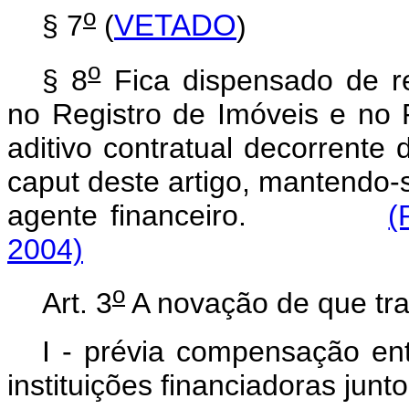
o
§ 7
(
VETADO
)
o
§ 8
Fica dispensado de re
no Registro de Imóveis e no 
aditivo contratual decorrente
caput deste artigo, mantendo-s
agente financeiro.
(
2004)
o
Art. 3
A novação de que trat
I - prévia compensação ent
instituições financiadoras jun