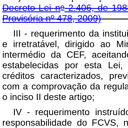
o
Decreto-Lei n
2.406, de 198
Provisória nº 478, 2009)
III - requerimento da instit
e irretratável, dirigido ao 
intermédio da CEF, aceitan
estabelecidas por esta Lei
créditos caracterizados, p
com a comprovação da regular
o inciso II deste artigo;
IV - requerimento instruí
responsabilidade do FCVS, n