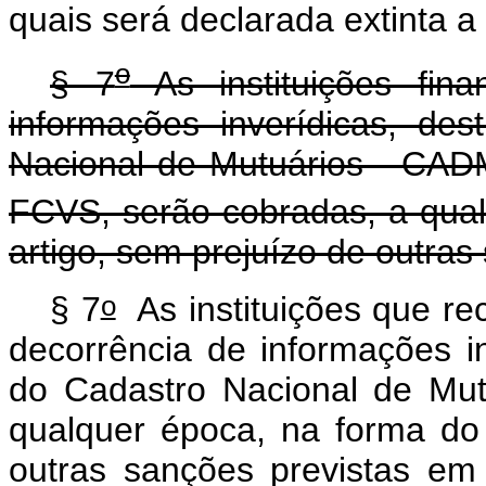
quais será declarada extinta a 
o
§ 7
As instituições fin
informações inverídicas, des
Nacional de Mutuários - CAD
FCVS, serão cobradas, a qual
artigo, sem prejuízo de outras
o
§ 7
As instituições que r
decorrência de informações in
do Cadastro Nacional de Mut
qualquer época, na forma do
outras sanções previstas em 