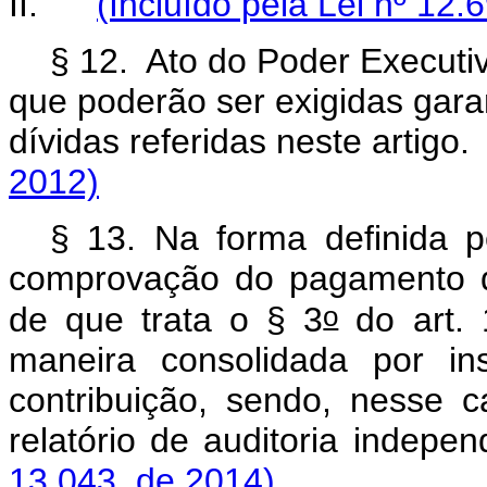
II.
(Incluído pela Lei nº 12.
§ 12. Ato do Poder Executi
que poderão ser exigidas gara
dívidas referidas neste ar
2012)
§ 13. Na forma definida 
comprovação do pagamento d
o
de que trata o § 3
do art. 
maneira consolidada por ins
contribuição, sendo, nesse c
relatório de auditoria 
13.043, de 2014)