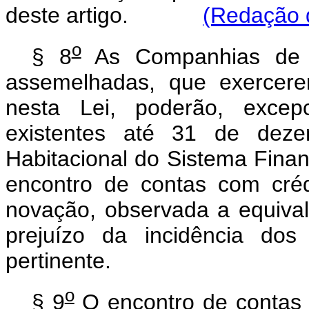
deste artigo.
(Redação d
o
§ 8
As Companhias de H
assemelhadas, que exercere
nesta Lei, poderão, excepc
existentes até 31 de dez
Habitacional do Sistema Finan
encontro de contas com cré
novação, observada a equiva
prejuízo da incidência dos
pertinente.
o
§ 9
O encontro de contas p