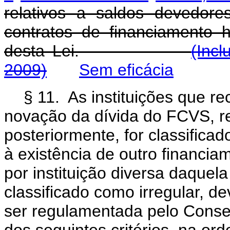
relativos a saldos devedor
contratos de financiamento h
desta Lei.
(Incl
2009)
Sem eficácia
§ 11. As instituições que re
novação da dívida do FCVS, re
posteriormente, for classifica
à existência de outro financ
por instituição diversa daque
classificado como irregular, d
ser regulamentada pelo Cons
dos seguintes critérios, n