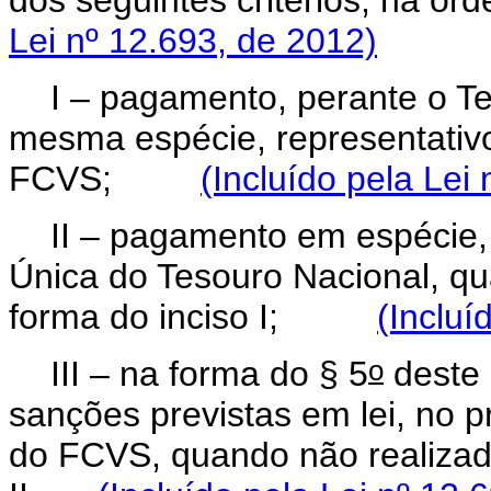
Lei nº 12.693, de 2012)
I – pagamento, perante o Te
mesma espécie, representativ
FCVS;
(Incluído pela Lei
II – pagamento em espécie,
Única do Tesouro Nacional, q
forma do inciso I;
(Incluí
o
III – na forma do § 5
deste 
sanções previstas em lei, no 
do FCVS, quando não realizado