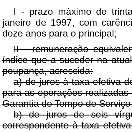
I - prazo máximo de trint
janeiro de 1997, com carênc
doze anos para o principal;
II - remuneração equivale
índice que a suceder na atua
poupança, acrescida:
a) de juros à taxa efetiva 
para as operações realizadas
Garantia do Tempo de Serviço
b) de juros de seis vír
correspondente à taxa efetiva