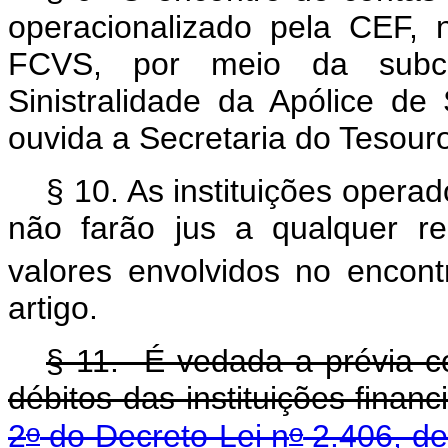
operacionalizado pela CEF, 
FCVS, por meio da subc
Sinistralidade da Apólice d
ouvida a Secretaria do Tesour
§ 10. As instituições oper
não farão jus a qualquer r
valores envolvidos no encont
artigo.
§ 11. É vedada a prévia co
débitos das instituições financ
o
o
2
do Decreto-Lei n
2.406, d