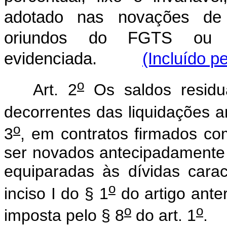
adotado nas novações de 
oriundos do FGTS ou 
evidenciada.
(Incluído p
o
Art. 2
Os saldos residu
decorrentes das liquidações a
o
3
, em contratos firmados co
ser novados antecipadamente 
equiparadas às dívidas carac
o
inciso I do § 1
do artigo ante
o
o
imposta pelo § 8
do art. 1
.