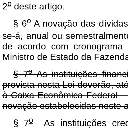
o
2
deste artigo.
o
§ 6
A novação das dívidas 
se-á, anual ou semestralmente
de acordo com cronograma a
Ministro de Estado da Fazend
o
§ 7
As instituições finan
prevista nesta Lei deverão, at
à Caixa Econômica Federal -
novação estabelecidas neste a
o
§ 7
As instituições cre