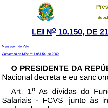
Pres
Subch
o
LEI N
10.150, DE 
Mensagem de Veto
Conversão da MPv nº 1.981-54, de 2000
O PRESIDENTE DA REPÚ
Nacional decreta e eu sanciono
o
Art. 1
As dívidas do Fun
Salariais - FCVS, junto às ins