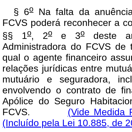
o
§ 6
Na falta da anuência
FCVS poderá reconhecer a cob
o
o
o
§§ 1
, 2
e 3
deste ar
Administradora do FCVS de 
qual o agente financeiro ass
relações jurídicas entre mutuár
mutuário e seguradora, inc
envolvendo o contrato de fi
Apólice do Seguro Habitaci
FCVS.
(Vide Medida P
(Incluído pela Lei 10.885, de 