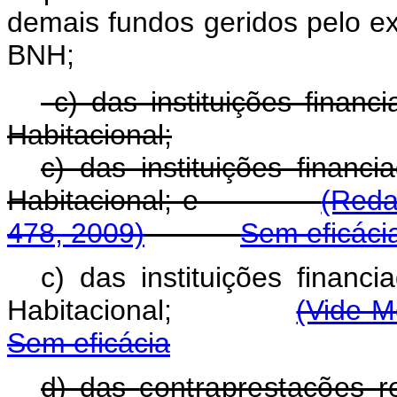
demais fundos geridos pelo ex
BNH;
c) das instituições finan
Habitacional;
c) das instituições financ
Habitacional; e
(Reda
478, 2009)
Sem eficáci
c) das instituições financ
Habitacional;
(Vide M
Sem eficácia
d) das
contraprestações r