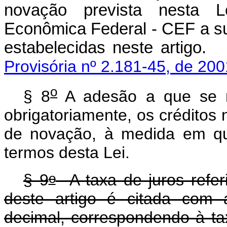
novação prevista nesta L
Econômica Federal - CEF a s
estabelecidas neste a
Provisória nº 2.181-45, de 200
o
§ 8
A adesão a que se r
obrigatoriamente, os créditos 
de novação, à medida em qu
termos desta Lei.
o
§ 9
A taxa de juros refer
deste artigo é citada com
decimal, correspondendo à ta