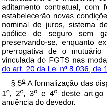
aditamento contratual, com f
estabelecerão novas condições
nominal de juros, sistema d
apólice de seguro sem gar
preservando-se, enquanto ex
prerrogativa de o mutuário 
vinculada do FGTS nas modal
do art. 20 da Lei nº 8.036, de
o
§ 5
A formalização das dis
o
o
o
o
1
, 2
, 3
e 4
deste artigo 
anuência do devedor.