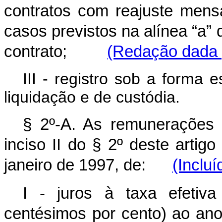
contratos com reajuste mens
casos previstos na alínea “a”
contrato;
(Redação dada p
III - registro sob a forma 
liquidação e de custódia.
§ 2º-A. As remunerações p
inciso II do § 2º deste artigo
janeiro de 1997, de:
(Incluí
I - juros à taxa efetiv
centésimos por cento) ao an