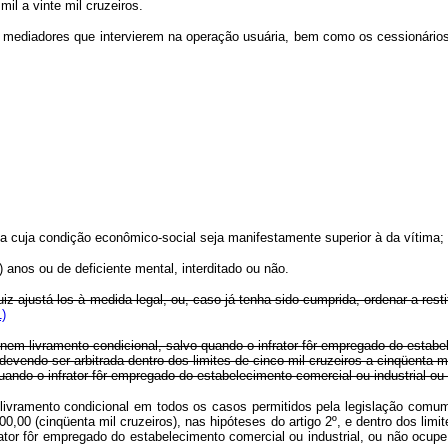
l a vinte mil cruzeiros.
ediadores que intervierem na operação usuária, bem como os cessionários de
essoa cuja condição econômico-social seja manifestamente superior à da vítima;
) anos ou de deficiente mental, interditado ou não.
juiz ajustá-los à medida legal, ou, caso já tenha sido cumprida, ordenar a re
)
nem livramento condicional, salvo quando o infrator fôr empregado do estabe
evendo ser arbitrada dentro dos limites de cinco mil cruzeiros a cinqüenta mi
uando o infrator fôr empregado do estabelecimento comercial ou industrial o
 livramento condicional em todos os casos permitidos pela legislação comu
000,00 (cinqüenta mil cruzeiros), nas hipóteses do artigo 2º, e dentro dos lim
ator fôr empregado do estabelecimento comercial ou industrial, ou não ocup