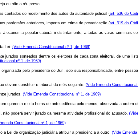
ja ou não o réu preso.
s contados do recebimento dos autos da autoridade policial (
art. 536 do Cód
os parágrafos anteriores, importa em crime de prevaricação (
art. 319 do Cód
ivas à economia popular caberá, indistintamente, a todas as varas criminai
ta Lei.
(Vide Emenda Constitucional nº 1, de 1969)
te jurados sorteados dentre os eleitores de cada zona eleitoral, de uma list
tucional nº 1, de 1969)
te organizada pelo presidente do Júri, sob sua responsabilidade, entre pesso
que devam constituir o tribunal do mês seguinte.
(Vide Emenda Constitucional 
inze jurados.
(Vide Emenda Constitucional nº 1, de 1969)
o com quarenta e oito horas de antecedência pelo menos, observada a ordem
, não poderá servir jurado da mesma atividade profissional do acusado.
(Vid
Emenda Constitucional nº 1, de 1969)
 a Lei de organização judiciária atribuir a presidência a outro.
(Vide Emenda C