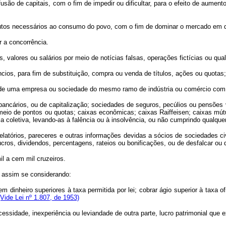
ão de capitais, com o fim de impedir ou dificultar, para o efeito de aumento
s necessários ao consumo do povo, com o fim de dominar o mercado em qua
 a concorrência.
alores ou salários por meio de notícias falsas, operações fictícias ou qualqu
os, para fim de substituição, compra ou venda de títulos, ações ou quotas;
 uma empresa ou sociedade do mesmo ramo de indústria ou comércio com o f
cários, ou de capitalização; sociedades de seguros, pecúlios ou pensões v
meio de pontos ou quotas; caixas econômicas; caixas Raiffeisen; caixas mút
 coletiva, levando-as à falência ou à insolvência, ou não cumprindo qualque
atórios, pareceres e outras informações devidas a sócios de sociedades civ
lucros, dividendos, percentagens, rateios ou bonificações, ou de desfalcar ou
l a cem mil cruzeiros.
, assim se considerando:
m dinheiro superiores à taxa permitida por lei; cobrar ágio superior à taxa o
(Vide Lei nº 1.807, de 1953)
essidade, inexperiência ou leviandade de outra parte, lucro patrimonial que e