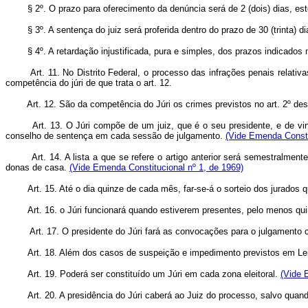
§ 2º. O prazo para oferecimento da denúncia será de 2 (dois) dias, este
§ 3º. A sentença do juiz será proferida dentro do prazo de 30 (trinta) dia
§ 4º. A retardação injustificada, pura e simples, dos prazos indicados n
Art. 11. No Distrito Federal, o processo das infrações penais relat
competência do júri de que trata o art. 12.
Art. 12. São da competência do Júri os crimes previstos no art. 2º des
Art. 13. O Júri compõe de um juiz, que é o seu presidente, e de vin
conselho de sentença em cada sessão de julgamento.
(Vide Emenda Consti
Art. 14. A lista a que se refere o artigo anterior será semestralmen
donas de casa.
(Vide Emenda Constitucional nº 1, de 1969)
Art. 15. Até o dia quinze de cada mês, far-se-á o sorteio dos jurados 
Art. 16. o Júri funcionará quando estiverem presentes, pelo menos qu
Art. 17. O presidente do Júri fará as convocações para o julgament
Art. 18. Além dos casos de suspeição e impedimento previstos em Lei
Art. 19. Poderá ser constituído um Júri em cada zona eleitoral.
(Vide 
Art. 20. A presidência do Júri caberá ao Juiz do processo, salvo quando