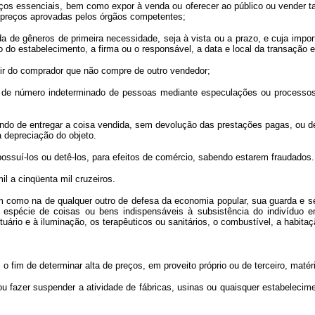
os essenciais, bem como expor à venda ou oferecer ao público ou vender tai
de preços aprovadas pelos órgãos competentes;
e gêneros de primeira necessidade, seja à vista ou a prazo, e cuja importâ
 do estabelecimento, a firma ou o responsável, a data e local da transação 
ir do comprador que não compre de outro vendedor;
e número indeterminado de pessoas mediante especulações ou processos fra
do de entregar a coisa vendida, sem devolução das prestações pagas, ou de
à depreciação do objeto.
suí-los ou detê-los, para efeitos de comércio, sabendo estarem fraudados.
 a cinqüenta mil cruzeiros.
como na de qualquer outro de defesa da economia popular, sua guarda e se
 espécie de coisas ou bens indispensáveis à subsistência do indivíduo e
uário e à iluminação, os terapêuticos ou sanitários, o combustível, a habitaç
 o fim de determinar alta de preços, em proveito próprio ou de terceiro, mat
azer suspender a atividade de fábricas, usinas ou quaisquer estabelecime