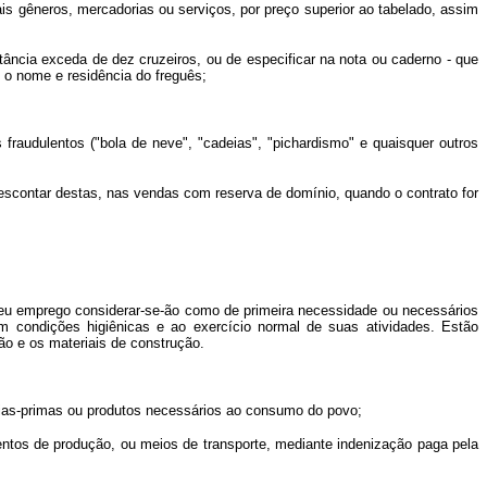
s gêneros, mercadorias ou serviços, por preço superior ao tabelado, assim
ncia exceda de dez cruzeiros, ou de especificar na nota ou caderno - que
e o nome e residência do freguês;
udulentos ("bola de neve", "cadeias", "pichardismo" e quaisquer outros
scontar destas, nas vendas com reserva de domínio, quando o contrato for
u emprego considerar-se-ão como de primeira necessidade ou necessários
m condições higiênicas e ao exercício normal de suas atividades. Estão
ão e os materiais de construção.
érias-primas ou produtos necessários ao consumo do povo;
ntos de produção, ou meios de transporte, mediante indenização paga pela