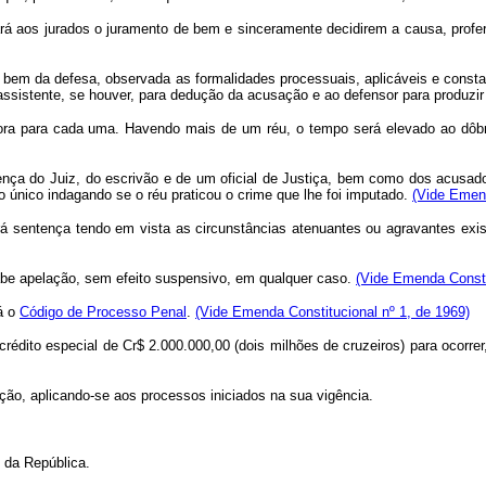
ará aos jurados o juramento de bem e sinceramente decidirem a causa, profe
 a bem da defesa, observada as formalidades processuais, aplicáveis e const
o assistente, se houver, para dedução da acusação e ao defensor para produzi
ora para cada uma. Havendo mais de um réu, o tempo será elevado ao dôbro
sença do Juiz, do escrivão e de um oficial de Justiça, bem como dos acusad
o único indagando se o réu praticou o crime que lhe foi imputado.
(Vide Emend
entença tendo em vista as circunstâncias atenuantes ou agravantes exist
cabe apelação, sem efeito suspensivo, em qualquer caso.
(Vide Emenda Consti
-á o
Código de Processo Penal
.
(Vide Emenda Constitucional nº 1, de 1969)
o crédito especial de Cr$ 2.000.000,00 (dois milhões de cruzeiros) para ocor
ação, aplicando-se aos processos iniciados na sua vigência.
da República.