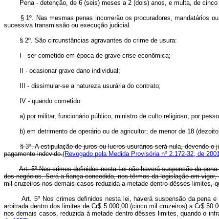
Pena - detenção, de 6 (seis) meses a 2 (dois) anos, e multa, de cinco mi
§ 1º. Nas mesmas penas incorrerão os procuradores, mandatários ou m
sucessiva transmissão ou execução judicial.
§ 2º. São circunstâncias agravantes do crime de usura:
I - ser cometido em época de grave crise econômica;
II - ocasionar grave dano individual;
III - dissimular-se a natureza usurária do contrato;
IV - quando cometido:
a) por militar, funcionário público, ministro de culto religioso; por p
b) em detrimento de operário ou de agricultor; de menor de 18 (dezoito
§ 3º. A estipulação de juros ou lucros usurários será nula, devendo o 
pagamento indevido.
(Revogado pela Medida Provisória nº 2.172-32, de 2001
Art. 5º Nos crimes definidos nesta Lei não haverá suspensão da pena 
dos negócios. Será a fiança concedida, nos têrmos da legislação em vigor, d
mil cruzeiros nos demais casos reduzida a metade dentro dêsses limites, q
Art. 5º Nos crimes definidos nesta lei, haverá suspensão da pena e
arbitrada dentro dos limites de Cr$ 5.000,00 (cinco mil cruzeiros) a Cr$ 50.
nos demais casos, reduzida à metade dentro dêsses limites, quando o infr