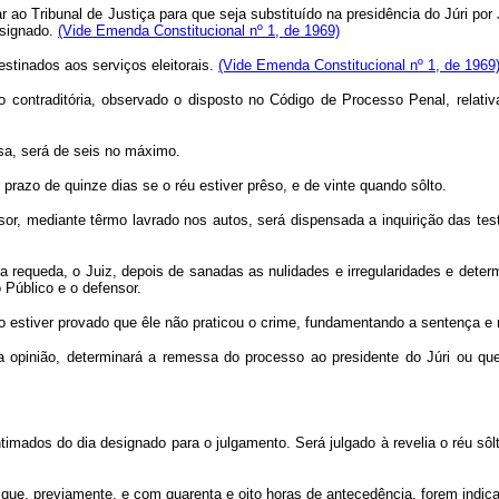
tar ao Tribunal de Justiça para que seja substituído na presidência do Júri po
esignado.
(Vide Emenda Constitucional nº 1, de 1969)
estinados aos serviços eleitorais.
(Vide Emenda Constitucional nº 1, de 1969
 contraditória, observado o disposto no Código de Processo Penal, relativa
a, será de seis no máximo.
zo de quinze dias se o réu estiver prêso, e de vinte quando sôlto.
r, mediante têrmo lavrado nos autos, será dispensada a inquirição das tes
ueda, o Juiz, depois de sanadas as nulidades e irregularidades e determina
 Público e o defensor.
tiver provado que êle não praticou o crime, fundamentando a sentença e re
inião, determinará a remessa do processo ao presidente do Júri ou que 
 intimados do dia designado para o julgamento. Será julgado à revelia o réu 
que, previamente, e com quarenta e oito horas de antecedência, forem indica