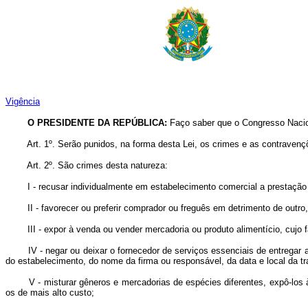
Vigência
O PRESIDENTE DA REPÚBLICA:
Faço saber que o Congresso Nacion
Art. 1º. Serão punidos, na forma desta Lei, os crimes e as contravenç
Art. 2º. São crimes desta natureza:
I - recusar individualmente em estabelecimento comercial a prestação d
II - favorecer ou preferir comprador ou freguês em detrimento de outro, 
III - expor à venda ou vender mercadoria ou produto alimentício, cujo fa
IV - negar ou deixar o fornecedor de serviços essenciais de entregar ao 
do estabelecimento, do nome da firma ou responsável, da data e local da t
V - misturar gêneros e mercadorias de espécies diferentes, expô-los à 
os de mais alto custo;