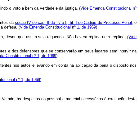
rindo o voto a bem da verdade e da justiça.
(Vide Emenda Constitucional nº
antes da
seção IV do cap. II do livro Il, tit. I do Código de Processo Penal
, o
r a defesa.
(Vide Emenda Constitucional nº 1, de 1969)
, desde que assim seja requerido. Não haverá réplica nem tréplica.
(Vide
ores e dos defensores que se conservarão em seus lugares sem intervir na
a Constitucional nº 1, de 1969)
entes nos autos e levando em conta na aplicação da pena o disposto nos
tucional nº 1, de 1969)
rer, Vetado, às despesas do pessoal e material necessários à execução desta