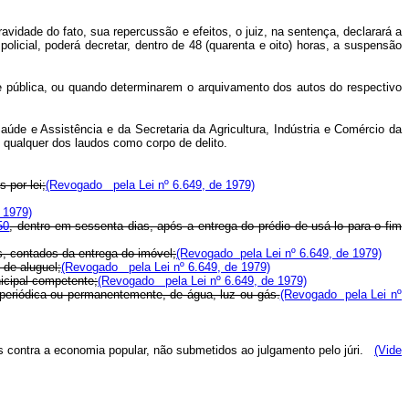
ravidade do fato, sua repercussão e efeitos, o juiz, na sentença, declarará a
licial, poderá decretar, dentro de 48 (quarenta e oito) horas, a suspensão
e pública, ou quando determinarem o arquivamento dos autos do respectivo
Saúde e Assistência e da Secretaria da Agricultura, Indústria e Comércio da
 qualquer dos laudos como corpo de delito.
 por lei;
(Revogado pela Lei nº 6.649, de 1979)
 1979)
50
, dentro em sessenta dias, após a entrega do prédio de usá-lo para o fim
s, contados da entrega do imóvel;
(Revogado pela Lei nº 6.649, de 1979)
 de aluguel;
(Revogado pela Lei nº 6.649, de 1979)
nicipal competente;
(Revogado pela Lei nº 6.649, de 1979)
, periódica ou permanentemente, de água, luz ou gás.
(Revogado pela Lei nº
 contra a economia popular, não submetidos ao julgamento pelo júri.
(Vide