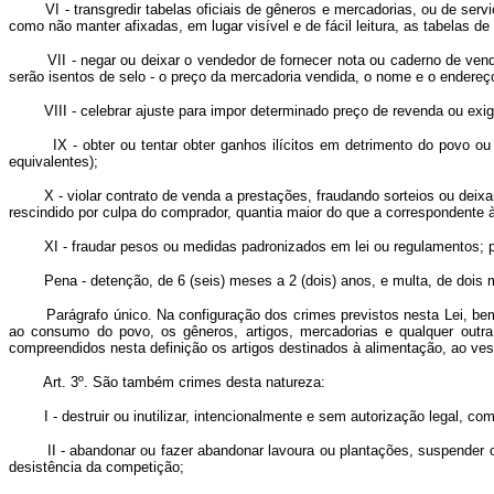
VI - transgredir tabelas oficiais de gêneros e mercadorias, ou de serviç
como não manter afixadas, em lugar visível e de fácil leitura, as tabelas 
VII - negar ou deixar o vendedor de fornecer nota ou caderno de venda d
serão isentos de selo - o preço da mercadoria vendida, o nome e o endereço
VIII - celebrar ajuste para impor determinado preço de revenda ou exig
IX - obter ou tentar obter ganhos ilícitos em detrimento do povo ou d
equivalentes);
X - violar contrato de venda a prestações, fraudando sorteios ou deixan
rescindido por culpa do comprador, quantia maior do que a correspondente 
XI - fraudar pesos ou medidas padronizados em lei ou regulamentos; pos
Pena - detenção, de 6 (seis) meses a 2 (dois) anos, e multa, de dois mil
Parágrafo único. Na configuração dos crimes previstos nesta Lei, bem 
ao consumo do povo, os gêneros, artigos, mercadorias e qualquer outra
compreendidos nesta definição os artigos destinados à alimentação, ao vest
Art. 3º. São também crimes desta natureza:
I - destruir ou inutilizar, intencionalmente e sem autorização legal, com
II - abandonar ou fazer abandonar lavoura ou plantações, suspender ou f
desistência da competição;