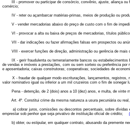
III - promover ou participar de consórcio, convênio, ajuste, aliança ou fus
comércio;
IV - reter ou açambarcar matérias-primas, meios de produção ou produto
V - vender mercadorias abaixo do preço de custo com o fim de impedir
VI - provocar a alta ou baixa de preços de mercadorias, títulos públicos, v
VII - dar indicações ou fazer afirmações falsas em prospectos ou anúnci
VIII - exercer funções de direção, administração ou gerência de mais de
IX - gerir fraudulenta ou temerariamente bancos ou estabelecimentos ban
de vendas e imóveis a prestações, com ou sem sorteio ou preferência por 
e aposentadoria; caixas construtoras; cooperativas; sociedades de economia
X - fraudar de qualquer modo escriturações, lançamentos, registros, rel
valor nominativo igual ou inferior a um mil cruzeiros com o fim de sonegar 
Pena - detenção, de 2 (dois) anos a 10 (dez) anos, e multa, de vinte mi
Art. 4º. Constitui crime da mesma natureza a usura pecuniária ou real
a) cobrar juros, comissões ou descontos percentuais, sobre dívidas e
emprestar sob penhor que seja privativo de instituição oficial de crédito;
b) obter, ou estipular, em qualquer contrato, abusando da premente nec