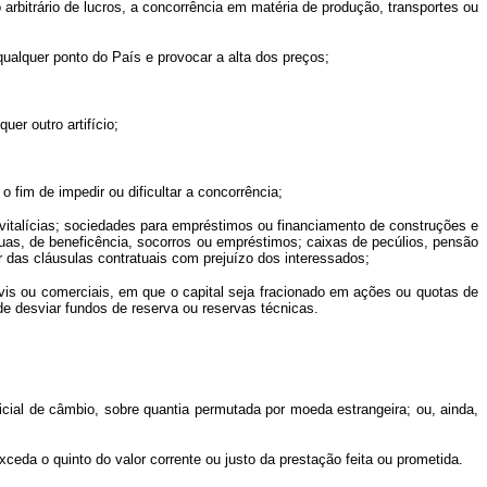
 arbitrário de lucros, a concorrência em matéria de produção, transportes ou
lquer ponto do País e provocar a alta dos preços;
er outro artifício;
im de impedir ou dificultar a concorrência;
italícias; sociedades para empréstimos ou financiamento de construções e
uas, de beneficência, socorros ou empréstimos; caixas de pecúlios, pensão
r das cláusulas contratuais com prejuízo dos interessados;
is ou comerciais, em que o capital seja fracionado em ações ou quotas de
 de desviar fundos de reserva ou reservas técnicas.
ficial de câmbio, sobre quantia permutada por moeda estrangeira; ou, ainda,
xceda o quinto do valor corrente ou justo da prestação feita ou prometida.