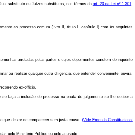
r Juiz substituto ou Juízes substitutos, nos têrmos do
art. 20 da Lei nº 1.301,
)
mente ao processo comum (livro II, título I, capítulo I) com às seguintes
temunhas arroladas pelas partes e cujos depoimentos constem do inquérito
r ou realizar qualquer outra diligência, que entender conveniente, ouvirá,
correndo ex-officio.
se faça a inclusão do processo na pauta do julgamento se lhe couber a
sôlto que deixar de comparecer sem justa causa.
(Vide Emenda Constitucional
das pelo Ministério Público ou pelo acusado.