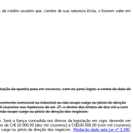
 crédito usurário que, cientes de sua natureza ilícita, o fizerem valer em
stituição da quantia para em excesso, com os juros legais a contar da data do
lecimento comercial ou industrial ou não ocupe cargo ou pôsto de direção
l cruzeiros nas hipóteses do art. 2º, e dentro dos limites de dez mil a cem
u não ocupe cargo ou pôsto de direção dos negócios.
m. Será a fiança concedida nos têrmos da legislação em vigor, devendo ser
ites de Cr$ 10.000,00 (dez mil cruzeiros) a Cr$100.000,00 (cem mil cruzeiros)
e cargo ou pôsto de direção dos negócios.
(Redação dada pela Lei nº 3.290,