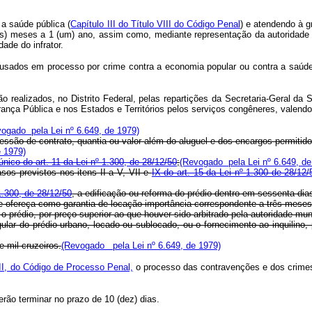
 a saúde pública (
Capítulo III do Título VIII do Código Penal
) e atendendo à g
is) meses a 1 (um) ano, assim como, mediante representação da autoridade po
dade do infrator.
acusados em processo por crime contra a economia popular ou contra a saúd
o realizados, no Distrito Federal, pelas repartições da Secretaria-Geral da 
nça Pública e nos Estados e Territórios pelos serviços congêneres, valendo
ogado pela Lei nº 6.649, de 1979)
cessão de contrato, quantia ou valor além do aluguel e dos encargos permitidos
e 1979)
único do art. 11 da Lei nº 1.300, de 28/12/50
;
(Revogado pela Lei nº 6.649, de
asos previstos nos itens II a V, VII e
IX do art. 15 da Lei nº 1.300 de 28/12/
 1.300, de 28/12/50
, a edificação ou reforma do prédio dentro em sessenta dia
que ofereça como garantia de locação importância correspondente a três meses
 o prédio, por preço superior ao que houver sido arbitrado pela autoridade mu
egular do prédio urbano, locado ou sublocado, ou o fornecimento ao inquilino
e mil cruzeiros.
(Revogado pela Lei nº 6.649, de 1979)
o II, do Código de Processo Penal,
o processo das contravenções e dos crimes
rão terminar no prazo de 10 (dez) dias.