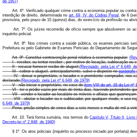
de 1957)
Art. 6º. Verificado qualquer crime contra a economia popular ou contra
interdição de direito, determinada no
art. 69, IV, do Código Penal
, de 6 (se
provisória, pelo prazo de 15 (quinze) dias, do exercício da profissão ou ativi
Art. 7º. Os juízes recorrerão de ofício sempre que absolverem os 
inquérito policial.
Art. 8º. Nos crimes contra a saúde pública, os exames periciais serã
Prefeitura ou pelo Gabinete de Exames Periciais do Departamento de Segura
Art. 9º. Constitui contravenção penal relativa à economia popular:
(Rev
I - receber, ou tentar receber , por motivo de locação, sublocação ou 
II - recusar fornecer recibo de aluguel;
(Revogado pela Lei nº 6.649, d
III - cobrar o aluguel, antecipadamente, salvo o disposto no
parágrafo 
IV - deixar o proprietário, o locador e o promitente comprador, nos c
declarado;
(Revogado pela Lei nº 6.649, de 1979)
V - não iniciar o proprietário, no caso do
item VIII do art. 15 da Lei nº
VI - ter o prédio vazio por mais de trinta dias, havendo pretendente 
VII - vender o locador ao locatário os móveis e alfaias que guarneçam
VIII - obstar o locador ou o sublocador, por qualquer modo, o uso r
6.649, de 1979)
Pena: prisão simples de cinco dias a seis meses e multa de mil a vint
Art. 10. Terá forma sumária, nos termos do
Capítulo V, Título II, Livr
Decreto-lei nº 2.848, de 1940)
§ 1º. Os atos policiais (inquérito ou processo iniciado por portaria) deve