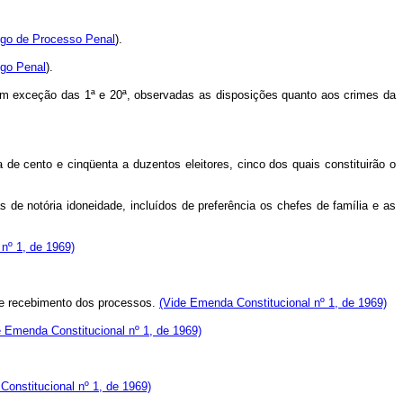
igo de Processo Penal
).
igo Penal
).
s com exceção das 1ª e 20ª, observadas as disposições quanto aos crimes da
a de cento e cinqüenta a duzentos eleitores, cinco dos quais constituirão o
as de notória idoneidade, incluídos de preferência os chefes de família e as
nº 1, de 1969)
 de recebimento dos processos.
(Vide Emenda Constitucional nº 1, de 1969)
e Emenda Constitucional nº 1, de 1969)
onstitucional nº 1, de 1969)