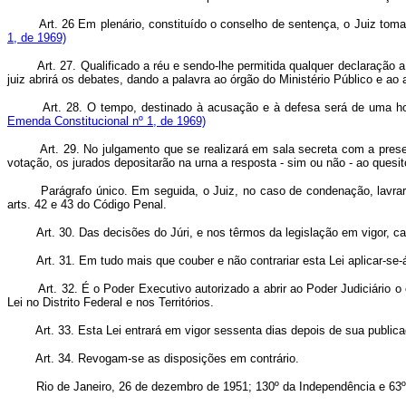
Art. 26 Em plenário, constituído o conselho de sentença, o Juiz tom
1, de 1969)
Art. 27. Qualificado a réu e sendo-lhe permitida qualquer declaração
juiz abrirá os debates, dando a palavra ao órgão do Ministério Público e a
Art. 28. O tempo, destinado à acusação e à defesa será de uma h
Emenda Constitucional nº 1, de 1969)
Art. 29. No julgamento que se realizará em sala secreta com a pre
votação, os jurados depositarão na urna a resposta - sim ou não - ao quesit
Parágrafo único. Em seguida, o Juiz, no caso de condenação, lavrará s
arts. 42 e 43 do Código Penal.
Art. 30. Das decisões do Júri, e nos têrmos da legislação em vigor, 
Art. 31. Em tudo mais que couber e não contrariar esta Lei aplicar-se
Art. 32. É o Poder Executivo autorizado a abrir ao Poder Judiciário 
Lei no Distrito Federal e nos Territórios.
Art. 33. Esta Lei entrará em vigor sessenta dias depois de sua public
Art. 34. Revogam-se as disposições em contrário.
Rio de Janeiro, 26 de dezembro de 1951; 130º da Independência e 63º 