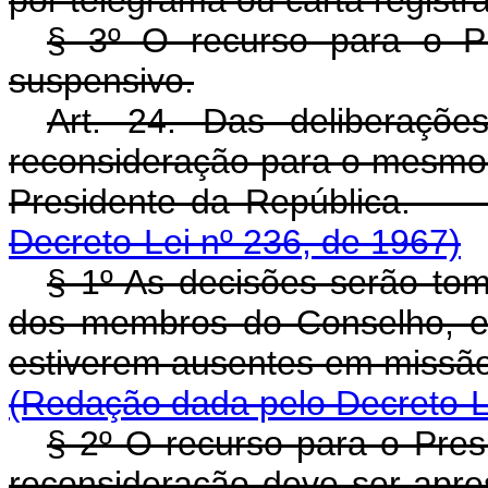
por telegrama ou carta regist
§ 3º O recurso para o Pr
suspensivo.
Art. 24. Das deliberaçõ
reconsideração para o mesmo e
Presidente da Re
Decreto-Lei nº 236, de 1967)
§ 1º As decisões serão tom
dos membros do Conselho, em
estiverem ausentes em 
(Redação dada pelo Decreto-L
§ 2º O recurso para o Pres
reconsideração deve ser apres