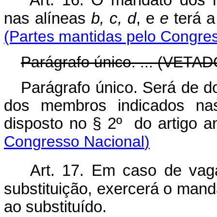
Art. 16. O mandato dos
nas alíneas
b, c, d
, e
e
terá 
(Partes mantidas pelo Congre
Parágrafo único. ... (VETAD
Parágrafo único. Será de d
dos membros indicados na
disposto no § 2º do arti
Congresso Nacional
)
Art. 17. Em caso de va
substituição, exercerá o mand
ao substituído.