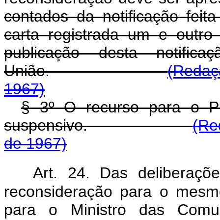
contados da notificação feit
carta registrada um e outr
publicação desta notific
União.
(Redaç
1967)
§ 3º O recurso para o Pr
suspensivo.
(Re
de 1967)
Art. 24. Das deliberaç
reconsideração para o mesmo
para o Ministro das Comun