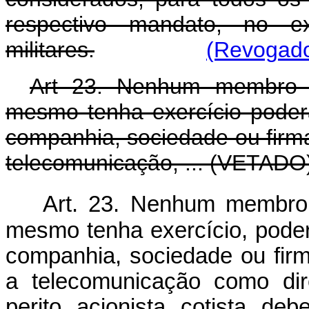
respectivo mandato, no e
militares.
(Revogado
Art 23. Nenhum membro d
mesmo tenha exercício poder
companhia, sociedade ou firma
telecomunicação, ... (VETADO
Art. 23. Nenhum membro 
mesmo tenha exercício, poder
companhia, sociedade ou firm
a telecomunicação como dire
perito, acionista, cotista, de