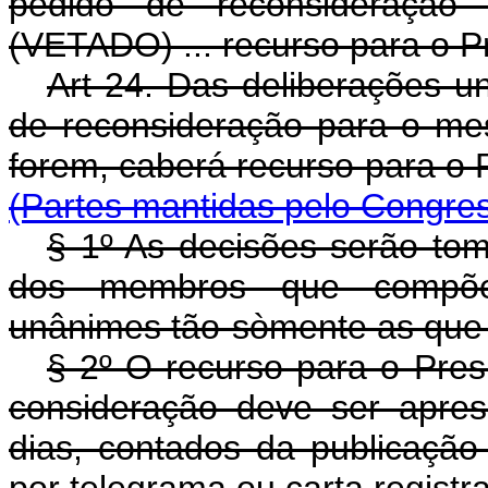
pedido de reconsideração
(VETADO) ... recurso para o P
Art 24. Das deliberações 
de reconsideração para o m
forem, caberá recurso pa
(Partes mantidas pelo Congre
§ 1º As decisões serão tom
dos membros que compõe
unânimes tão-sòmente as que 
§ 2º O recurso para o Pres
consideração deve ser apre
dias, contados da publicação 