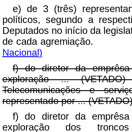
e) de 3 (três) representa
políticos, segundo a respe
Deputados no início da legisla
de cada agremiaçã
Nacional
)
f) do diretor da emprês
exploração ... (VETADO
Telecomunicações e serviç
representado por ... (VETADO)
f) do diretor da emprês
exploração dos tronc