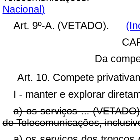
Nacional
)
Art. 9º-A. (VETADO).
(In
CAP
Da compe
Art. 10. Compete privativa
I - manter e explorar direta
a) os serviços ... (VETADO)
de Telecomunicações, inclusiv
a) os serviços dos troncos