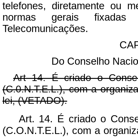
telefones, diretamente ou 
normas gerais fixadas
Telecomunicações.
CAP
Do Conselho Nacio
Art 14. É criado o Conse
(C.0.N.T.E.L.), com a organiza
lei, (VETADO).
Art. 14. É criado o Cons
(C.O.N.T.E.L.), com a organi