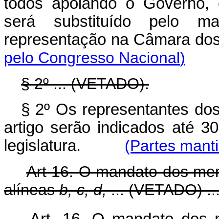
todos apoiando o Govêrno, 
será substituído pelo m
representação na Câmara
pelo Congresso Nacional
)
§ 2º ... (VETADO).
§ 2º Os representantes dos 
artigo serão indicados até 30
legislatura.
(Partes mant
Art 16. O mandato dos me
alíneas
b, c, d,
...
(VETADO) ...