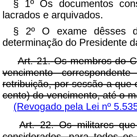
§ 1º Os documentos cons
lacrados e arquivados.
§ 2º O exame dêsses do
determinação do Presidente da
Art. 21.
Os membros do Co
vencimento correspondent
retribuição, por sessão a que
cento) do vencimento, até o m
(Revogado pela Lei nº 5.535
Art. 22.
Os militares que
considerados, para todos os