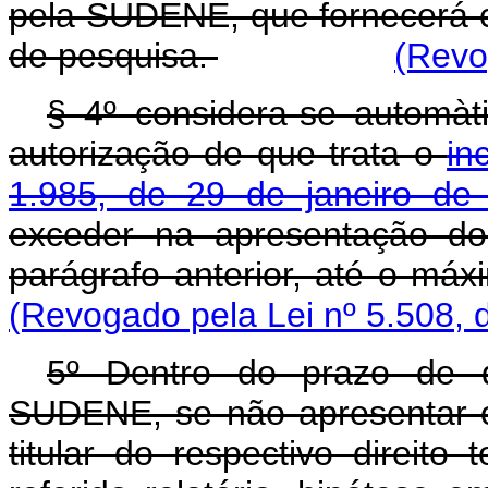
pela SUDENE, que fornecerá cóp
de pesquisa.
(Revo
§ 4º considera-se automàt
autorização de que trata o
in
1.985, de 29 de janeiro de
exceder na apresentação do 
parágrafo anterior, até o má
(Revogado pela Lei nº 5.508, 
5º Dentro do prazo de q
SUDENE, se não apresentar o 
titular do respectivo direit