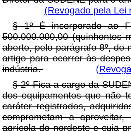
(Revogado pela Lei 
§ 1º É incorporado ao F
500.000.000,00 (quinhentos m
aberto, pelo parágrafo 8º, do
artigo para ocorrer às desp
indústria.
(Revogad
§ 2º Fica a cargo da SUDE
dos equipamentos que não t
caráter registrados, adquirid
comprometam a aproveitar, 
agrícola do nordeste e cuja 