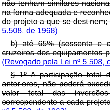
não tenham similares naciona
na forma adequada e reconhe
do projeto a que se destinem;
5.508, de 1968)
b) até 65% (sessenta e c
cruzeiros dos equipamentos p
(Revogado pela Lei nº 5.508, 
§ 1º A participação tota
anteriores, não poderá exced
valor total das inversõe
correspondente a cada projet