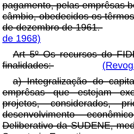
pagamento, pelas emprêsas ben
câmbio, obedecidos os têrmos 
de dezembro de 1961.
de 1968)
Art 5º Os recursos do FID
finalidades:
(Revoga
a) Integralização do cap
emprêsas que estejam ex
projetos, considerados, pr
desenvolvimento econômi
Deliberativo da SUDENE, med