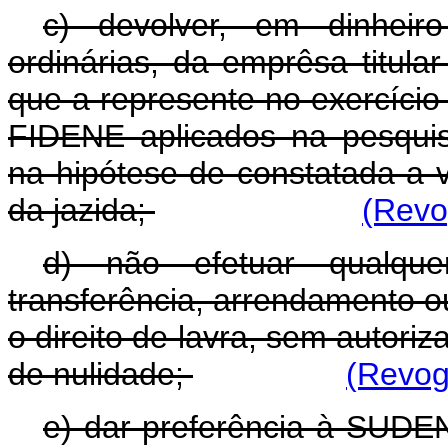
c) devolver, em dinheir
ordinárias, da emprêsa titula
que a represente no exercício 
FIDENE aplicados na pesquisa
na hipótese de constatada a 
da jazida;
(Revo
d) não efetuar qualque
transferência, arrendamento 
o direito de lavra, sem auto
de nulidade;
(Revog
e) dar preferência à SUDE