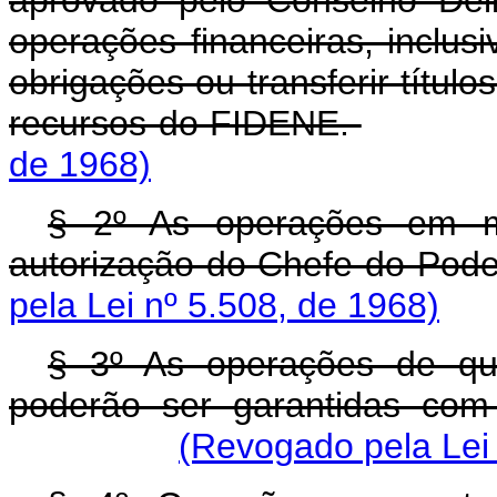
aprovado pelo Conselho Deli
operações financeiras, inclusi
obrigações ou transferir títul
recursos do FIDENE.
de 1968)
§ 2º As operações em m
autorização do Chefe do Pode
pela Lei nº 5.508, de 1968)
§ 3º As operações de que
poderão ser garantidas com
(Revogado pela Lei 