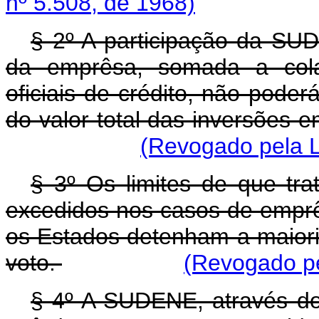
nº 5.508, de 1968)
§ 2º A participação da SU
da emprêsa, somada a colab
oficiais de crédito, não pode
do valor total das inversões em
(Revogado pela L
§ 3º Os limites de que tra
excedidos nos casos de emp
os Estados detenham a maioria
voto.
(Revogado pe
§ 4º A SUDENE, através do 