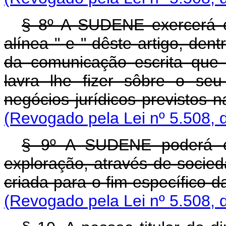
§ 8º A SUDENE exercerá o 
alínea " e " dêste artigo, de
da comunicação escrita que o
lavra lhe fizer sôbre o se
negócios jurídicos previstos n
(Revogado pela Lei nº 5.508, 
§ 9º A SUDENE poderá ex
exploração, através de socie
criada para o fim específico 
(Revogado pela Lei nº 5.508, 