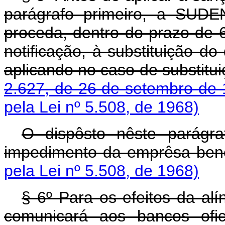
parágrafo primeiro, a SUDE
proceda, dentro do prazo de 6
notificação, à substituição do
aplicando no caso de substitu
2.627, de 26 de setembro de
pela Lei nº 5.508, de 1968)
O dispôsto nêste parágr
impedimento da emprêsa bene
pela Lei nº 5.508, de 1968)
§ 6º Para os efeitos da al
comunicará aos bancos ofic