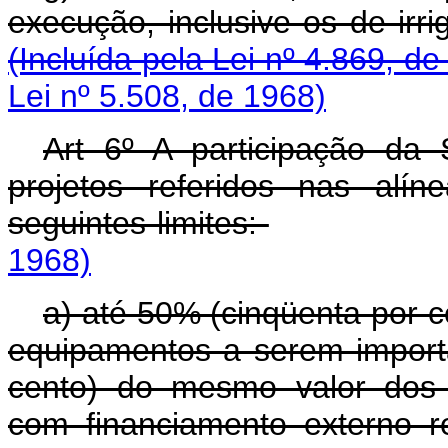
execução, inclusive os
(Incluída pela Lei nº 4.869, de
Lei nº 5.508, de 1968)
Art 6º A participação d
projetos referidos nas alí
seguintes limites:
1968)
a) até 50% (cinqüenta por c
equipamentos a serem import
cento) do mesmo valor dos 
com financiamento externo 