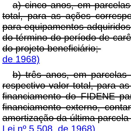
a) cinco anos, em parcelas
total, para as ações corresp
para equipamentos adquiridos 
do término do período de carê
do projeto beneficiário;
de 1968)
b) três anos, em parcelas
respectivo valor total, para 
financiamento do FIDENE pa
financiamento externo, conta
amortização da última parcela
Lei nº 5.508, de 1968)