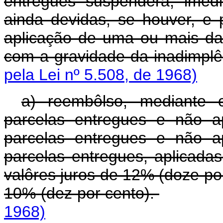
entregues suspenderá, imed
ainda devidas, se houver, e 
aplicação de uma ou mais da
com a gravidade da inadimplê
pela Lei nº 5.508, de 1968)
a) reembôlso, mediante 
parcelas entregues e não a
parcelas entregues e não a
parcelas entregues, aplicada
valôres juros de 12% (doze po
10% (dez por cento).
1968)