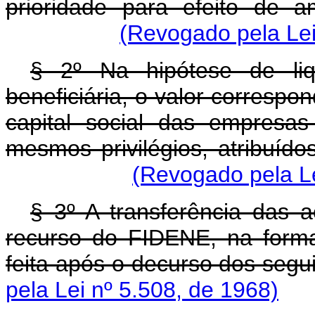
prioridade para efeito de a
(Revogado pela Lei
§ 2º Na hipótese de liq
beneficiária, o valor corresp
capital social das empresas
mesmos privilégios, atribuído
(Revogado pela Le
§ 3º A transferência das
recurso do FIDENE, na forma
feita após o decurso dos segu
pela Lei nº 5.508, de 1968)