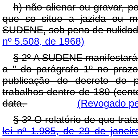
h) não alienar ou gravar, p
que se situe a jazida ou m
SUDENE, sob pena de nulida
nº 5.508, de 1968)
§ 2º A SUDENE manifestará a
a " do parágrafo 1º no prazo
publicação do decreto de p
trabalhos dentro de 180 (cent
data.
(Revogado pel
§ 3º O relatório de que trat
lei nº 1.985, de 29 de janei