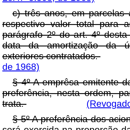
c) três anos, em parcelas 
respectivo valor total para 
parágrafo 2º do art. 4º desta
data da amortização da úl
exteriores contratados.
de 1968)
§ 4º A emprêsa emitente da
preferência, nesta ordem, p
trata.
(Revogado 
§ 5º A preferência dos acion
será exercida na proporção da