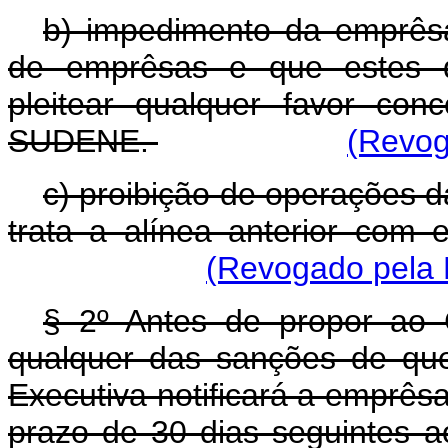
b) impedimento da emprêsa 
de emprêsas e que estes d
pleitear qualquer favor con
SUDENE.
(Revog
c) proibição de operações d
trata a alínea anterior com e
(Revogado pela L
§ 2º Antes de propor ao
qualquer das sanções de que 
Executiva notificará a emprêsa
prazo de 30 dias seguintes a