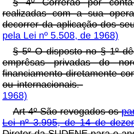
§ 4º Correrão por cont
realizadas com a sua opera
decorrer da aplicação dos se
pela Lei nº 5.508, de 1968)
§ 5º O disposto no § 1º dês
emprêsas privadas do nor
financiamento diretamente com
ou internacionais.
1968)
Art 4º São revogados os
pa
Lei nº 3.995, de 14 de dez
Diretor da SUDENE para o ano