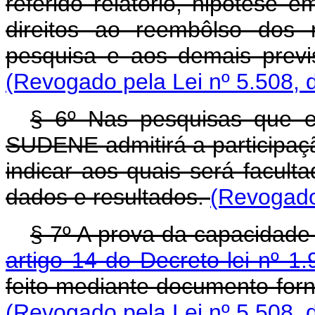
referido relatório, hipótes
direitos ao reembôlso dos 
pesquisa e aos demais previ
(Revogado pela Lei nº 5.508, 
§ 6º Nas pesquisas que ex
SUDENE admitirá a participação
indicar aos quais será facul
dados e resultados.
(Revogado
§ 7º A prova da capacidade 
artigo 14 do Decreto-lei nº 1
feito mediante documento fo
(Revogado pela Lei nº 5.508, 