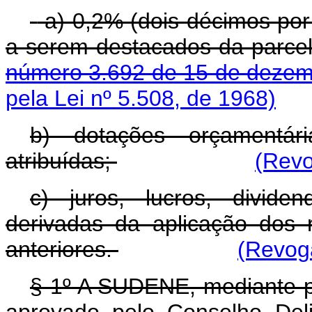
a) 0,2% (dois décimos por 
a serem destacados da parcel
número 3.692 de 15 de dezem
pela Lei nº 5.508, de 1968)
b) dotações orçamentár
atribuídas;
(Revo
c) juros, lucros, divide
derivadas da aplicação dos 
anteriores.
(Revoga
§ 1º A SUDENE, mediante pa