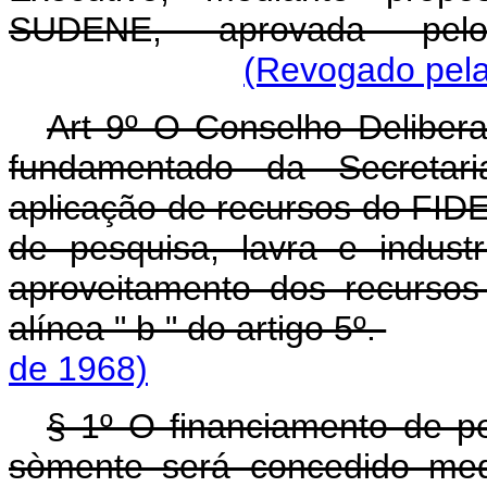
SUDENE, aprovada pelo
(Revogado pela
Art 9º O Conselho Deliber
fundamentado da Secretari
aplicação de recursos do FIDE
de pesquisa, lavra e indust
aproveitamento dos recursos
alínea " b " do artigo 5º.
de 1968)
§ 1º O financiamento de pe
sòmente será concedido med