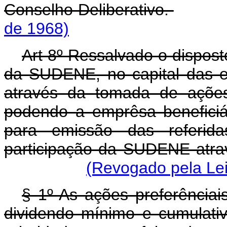
Conselho Deliberativo.
de 1968)
Art 8º Ressalvado o disposto
da SUDENE, no capital das em
através da tomada de ações 
podendo a emprêsa beneficiár
para emissão das referidas
participação da SUDENE atra
(Revogado pela Lei
§ 1º As ações preferênciais
dividendo mínimo e cumulati