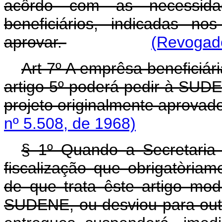
acôrdo com as necessida
beneficiários, indicadas n
aprovar.
(Revogado
Art 7º A emprêsa beneficiári
artigo 5º poderá pedir à SUD
projeto originalmente aprovad
nº 5.508, de 1968)
§ 1º Quando a Secretaria
fiscalização que obrigatòria
de que trata êste artigo mod
SUDENE, ou desviou para outr