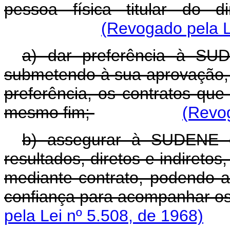
pessoa física titular do d
(Revogado pela L
a) dar preferência à SU
submetendo à sua aprovação, n
preferência, os contratos que 
mesmo fim;
(Revog
b) assegurar à SUDENE 
resultados, diretos e indiretos
mediante contrato, podendo 
confiança para acompanhar os
pela Lei nº 5.508, de 1968)