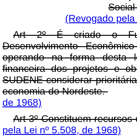
Social
(Revogado pela 
Art 2º É criado o Fu
Desenvolvimento Econômico
operando na forma desta le
financeira dos projetos e ob
SUDENE considerar prioritária
economia do Nordeste.
de 1968)
Art 3º Constituem recurso
pela Lei nº 5.508, de 1968)