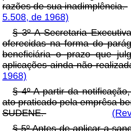
razões de sua inadimplência.
5.508, de 1968)
§ 3º A Secretaria Executi
oferecidas na forma do parág
beneficiária o prazo que jul
aplicações ainda não realiza
1968)
§ 4º A partir da notificação
ato praticado pela emprêsa ben
SUDENE.
(Rev
§ 5º Antes de aplicar a sanç