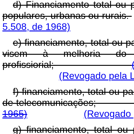
d) Financiamento total ou 
populares, urbanas ou rurais.
5.508, de 1968)
e) financiamento, total ou 
visem à melhoria do 
profissiorial;
(Revogado pela L
f) financiamento, total ou pa
de telecomunicaç
1965)
(Revogado p
g) financiamento, total ou 