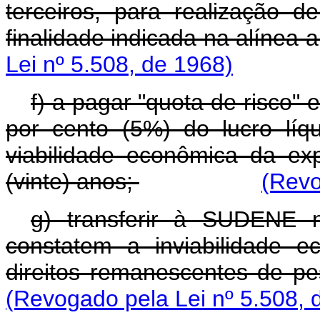
terceiros, para realização d
finalidade indicada na alínea a
Lei nº 5.508, de 1968)
f) a pagar "quota de risco"
por cento (5%) do lucro líq
viabilidade econômica da e
(vinte) anos;
(Revo
g) transferir à SUDENE 
constatem a inviabilidade 
direitos remanescentes de pe
(Revogado pela Lei nº 5.508, 