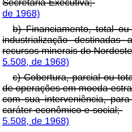
Secretaria Executiva;
de 1968)
b) Financiamento, total ou
industrialização destinada
recursos minerais do Nordest
5.508, de 1968)
c) Cobertura, parcial ou to
de operações em moeda estra
com sua interveniência, para
caráter econômico e social;
5.508, de 1968)