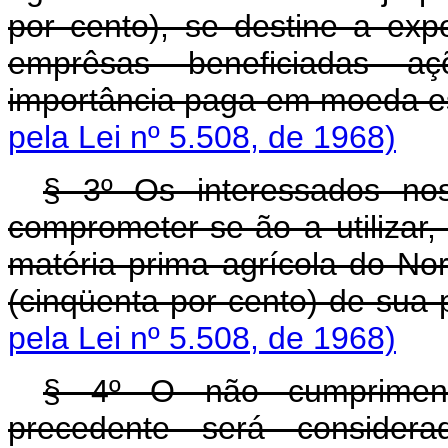
por cento), se destine a e
emprêsas beneficiadas aç
importância paga em moeda e
pela Lei nº 5.508, de 1968)
§ 3º Os interessados nos
comprometer-se-ão a utilizar
matéria prima agrícola do No
(cinqüenta por cento) de sua
pela Lei nº 5.508, de 1968)
§ 4º O não cumpriment
precedente será considera