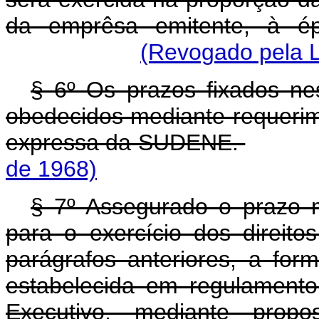
da emprêsa emitente, à ép
(Revogado pela L
§ 6º Os prazos fixados ne
obedecidos mediante requerim
expressa da SUDENE.
de 1968)
§ 7º Assegurado o prazo m
para o exercício dos direito
parágrafos anteriores, a for
estabelecida em regulamento
Executivo, mediante propo