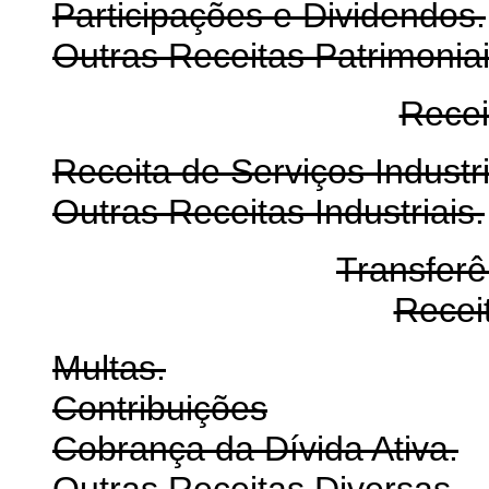
Participações e Dividendos.
Outras Receitas Patrimoniai
Recei
Receita de Serviços Industri
Outras Receitas Industriais.
Transferê
Recei
Multas.
Contribuições
Cobrança da Dívida Ativa.
Outras Receitas Diversas.