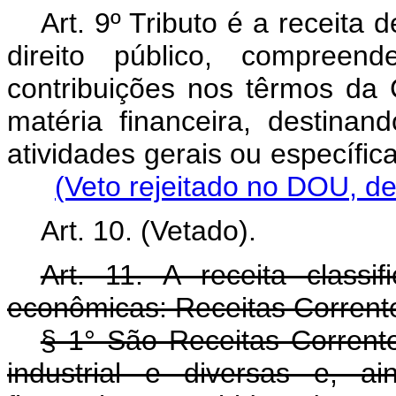
Art. 9º Tributo é a receita 
direito público, compree
contribuições nos têrmos da 
matéria financeira, destina
atividades gerais ou específic
(Veto rejeitado no DOU, d
Art. 10. (Vetado).
Art. 11. A receita classif
econômicas: Receitas Corrente
§ 1° São Receitas Correntes
industrial e diversas e, a