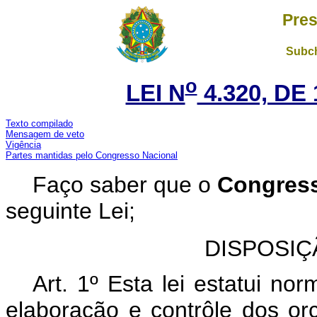
Pres
Subch
o
LEI N
4.320, DE
Texto compilado
Mensagem de veto
Vigência
Partes mantidas pelo Congresso Nacional
Faço saber que o
Congres
seguinte Lei;
DISPOSIÇ
Art. 1º Esta lei estatui nor
elaboração e contrôle dos o