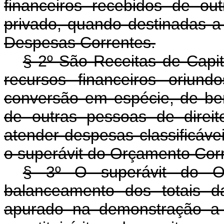
financeiros recebidos de ou
privado, quando destinadas a
Despesas Correntes.
§ 2º São Receitas de Capit
recursos financeiros oriund
conversão em espécie, de ben
de outras pessoas de direit
atender despesas classificáve
o superávit do Orçamento Cor
§ 3º O superávit do Or
balanceamento dos totais d
apurado na demonstração a