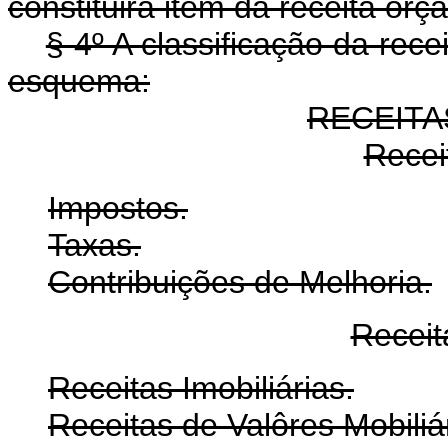
constituirá item da receita orç
§ 4º A classificação da rec
esquema:
RECEIT
Receit
Impostos.
Taxas.
Contribuições de Melhoria.
Receit
Receitas Imobiliárias.
Receitas de Valôres Mobiliá