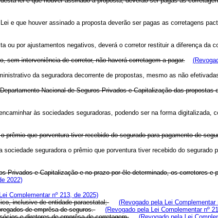
 desta lei e que houver assinado a proposta, deverão ser pagas as corretagen
a Lei e que houver assinado a proposta deverão ser pagas as corretagens pa
a ou por ajustamentos negativos, deverá o corretor restituir a diferença da c
, sem interveniência de corretor, não haverá corretagem a pagar.
(Revogad
dministrativo da seguradora decorrente de propostas, mesmo as não efetiva
pelo Departamento Nacional de Seguros Privados e Capitalização das propos
ue encaminhar às sociedades seguradoras, podendo ser na forma digitalizada
ra o prêmio que porventura tiver recebido do segurado para pagamento de segur
a sociedade seguradora o prêmio que porventura tiver recebido do segurado
os Privados e Capitalização e no prazo por êle determinado, os corretores 
de 2022)
Lei Complementar nº 213, de 2025)
ico, inclusive de entidade paraestatal;
(Revogado pela Lei Complementar 
mpregados de emprêsa de seguros.
(Revogado pela Lei Complementar nº 21
 sócios e diretores de emprêsa de corretagem.
(Revogado pela Lei Complem