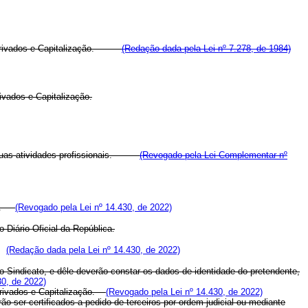
uros Privados e Capitalização.
(Redação dada pela Lei nº 7.278, de 1984)
rivados e Capitalização.
uas atividades profissionais.
(Revogado pela Lei Complementar nº
 24.
(Revogado pela Lei nº 14.430, de 2022)
 Diário Oficial da República.
m.
(Redação dada pela Lei nº 14.430, de 2022)
do Sindicato, e dêle deverão constar os dados de identidade do pretendente,
30, de 2022)
 Privados e Capitalização.
(Revogado pela Lei nº 14.430, de 2022)
 ser certificados a pedido de terceiros por ordem judicial ou mediante