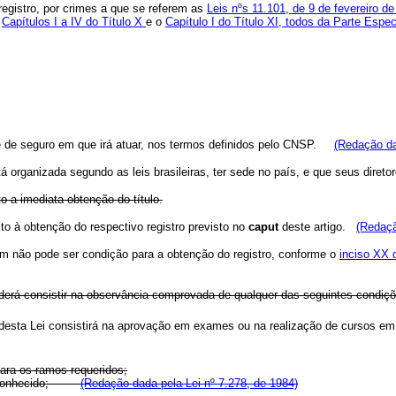
registro, por crimes a que se referem as
Leis nºs 11.101, de 9 de fevereiro d
s
Capítulos I a IV do Título X
e o
Capítulo I do Título XI, todos da Parte Espe
dade de seguro em que irá atuar, nos termos definidos pelo CNSP.
(Redação da
tá organizada segundo as leis brasileiras, ter sede no país, e que seus dire
ito a imediata obtenção do título.
reito à obtenção do respectivo registro previsto no
caput
deste artigo.
(Redaçã
em não pode ser condição para a obtenção do registro, conforme o
inciso XX
poderá consistir na observância comprovada de qualquer das seguintes condiç
 desta Lei consistirá na aprovação em exames ou na realização de cursos em
para os ramos requeridos;
ou reconhecido;
(Redação dada pela Lei nº 7.278, de 1984)