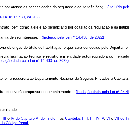
e melhor atenda às necessidades do segurado e do beneficiário;
(Incluído pel
la Lei nº 14.430, de 2022)
ntrato, bem como a ele e ao beneficiário por ocasião da regulação e da liqui
rantia de seu interesse.
(Incluído pela Lei nº 14.430, de 2022)
révia obtenção do título de habilitação, o qual será concedido pelo Departame
prévia habilitação técnica e registro em entidade autorreguladora do merc
edação dada pela Lei nº 14.430, de 2022)
 anterior, o requererá ao Departamento Nacional de Seguros Privados e Capital
 desta Lei deverá comprovar documentalmente:
(Redação dada pela Lei nº 14.4
aturalizado;
I
,
III
e
IV do Capítulo VI do Título I
; os
Capítulos I
,
II
,
III
,
IV
,
V
,
VI
e
VII do Tí
l do Código Penal
;