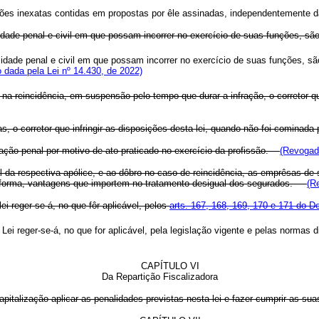
rações inexatas contidas em propostas por êle assinadas, independentemente 
idade penal e civil em que possam incorrer no exercício de suas funções, são
lidade penal e civil em que possam incorrer no exercício de suas funções, s
 dada pela Lei nº 14.430, de 2022)
, na reincidência, em suspensão pelo tempo que durar a infração, o corretor
as, o corretor que infringir as disposições desta lei, quando não foi comina
enação penal por motivo de ato praticado no exercício da profissão.
(Revogado
 da respectiva apólice, e ao dôbro no caso de reincidência, as emprêsas de se
 forma, vantagens que importem no tratamento desigual dos segurados.
(R
i reger-se-á, no que fôr aplicável, pelos
arts. 167, 168, 169, 170 e 171 do D
 Lei reger-se-á, no que for aplicável, pela legislação vigente e pelas nor
CAPÍTULO VI
Da Repartição Fiscalizadora
pitalização aplicar as penalidades previstas nesta lei e fazer cumprir as 