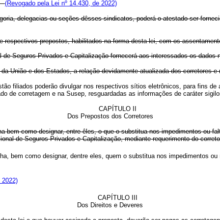
o.
(Revogado pela Lei nº 14.430, de 2022)
egoria, delegacias ou seções dêsses sindicatos, poderá o atestado ser forne
e respectivos prepostos, habilitados na forma desta lei, com os assentamentos
nal de Seguros Privados e Capitalização fornecerá aos interessados os dado
al da União e dos Estados, a relação devidamente atualizada dos corretores e 
stão filiados poderão divulgar nos respectivos sítios eletrônicos, para fins 
cado de corretagem e na Susep, resguardadas as informações de caráter sigi
CAPÍTULO II
Dos Prepostos dos Corretores
lha bem como designar, entre êles, o que o substitua nos impedimentos ou fal
nal de Seguros Privados e Capitalização, mediante requerimento do corretor 
olha, bem como designar, dentre eles, quem o substitua nos impedimentos ou n
 2022)
CAPÍTULO III
Dos Direitos e Deveres