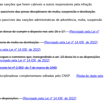
das sanções que forem cabíveis a outros responsáveis pela infração.
 passíveis das penas disciplinares de multa, suspensão e destituição.
ão passíveis das sanções administrativas de advertência, multa, suspensão
 que deixar de cumprir o disposto nos arts 16 e 17.
(Revogado pela Lei nº
da pena de multa ou destituição.
(Revogado pela Lei nº 14.430, de 2022)
 pela Lei nº 14.430, de 2022)
guro e corretores que, transgredindo o art. 14 desta lei e as disposições
evogado pela Lei nº 14.430, de 2022)
ecreto-lei nº 2.063, de 7 de março de 1940
.
mas disciplinadoras complementares editadas pelo CNSP.
(Redação dada pela
suas disposições.
(Revogado pela Lei nº 14.430, de 2022)