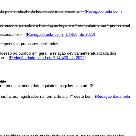
cido pelo sindicato da localidade mais próxima.
(Revogado pela Lei nº
 essenciais sôbre a habilitação legal e o " curriculum vitae " profissional
s necessários.
(Revogado pela Lei nº 14.430, de 2022)
respectivos prepostos habilitados.
de acesso ao público em geral, a relação devidamente atualizada dos
loso.
(Redação dada pela Lei nº 14.430, de 2022)
tas.
e preenchimento dos requisitos exigidos pelo art. 3º.
as faltas, registrados na forma do art. 7º desta Lei.
(Redação dada pela