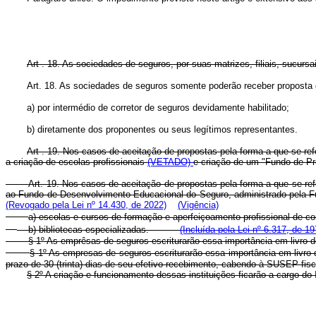
Art . 18. As sociedades de seguros, por suas matrizes, filiais, sucurs
Art. 18. As sociedades de seguros somente poderão receber propost
a) por intermédio de corretor de seguros devidamente habilitado;
b) diretamente dos proponentes ou seus legítimos representantes.
Art . 19. Nos casos de aceitação de propostas pela forma a que se refe
a criação de escolas profissionais
(VETADO)
e criação de um "Fundo de Pr
Art. 19. Nos casos de aceitação de propostas pela forma a que se refe
ao Fundo de Desenvolvimento Educacional do Seguro, administrado pe
(Revogado pela Lei nº 14.430, de 2022)
(Vigência)
a) escolas e cursos de formação e aperfeiçoamento profissional 
b) bibliotecas especializadas.
(Incluída pela Lei nº 6.317, de 19
§ 1º As emprêsas de seguros escriturarão essa importância em livro 
§ 1º As empresas de seguros escriturarão essa importância em livr
prazo de 30 (trinta) dias de seu efetivo recebimento, cabendo à SUSEP 
§ 2º A criação e funcionamento dessas instituições ficarão a cargo do