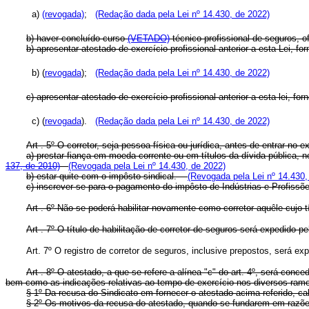
a)
(revogada)
;
(Redação dada pela Lei nº 14.430, de 2022)
b) haver concluído curso
(VETADO)
técnico-profissional de seguros, of
b) apresentar atestado de exercício profissional anterior a esta Le
b) (
revogada
);
(Redação dada pela Lei nº 14.430, de 2022)
c) apresentar atestado de exercício profissional anterior a esta lei, 
c) (
revogada
).
(Redação dada pela Lei nº 14.430, de 2022)
Art . 5º O corretor, seja pessoa física ou jurídica, antes de entrar no
a) prestar fiança em moeda corrente ou em títulos da dívida pública, 
137, de 2010)
(Revogada pela Lei nº 14.430, de 2022)
b) estar quite com o impôsto sindical.
(Revogada pela Lei nº 14.430,
c) inscrever-se para o pagamento do impôsto de Indústrias e Profis
Art . 6º Não se poderá habilitar novamente como corretor aquêle cujo 
Art . 7º O título de habilitação de corretor de seguros será expedido 
Art. 7º O registro de corretor de seguros, inclusive prepostos, será 
Art . 8º O atestado, a que se refere a alínea "c" do art. 4º, será con
bem como as indicações relativas ao tempo de exercício nos diversos ram
§ 1º Da recusa do Sindicato em fornecer o atestado acima referido, 
§ 2º Os motivos da recusa do atestado, quando se fundarem em razões 