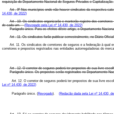
requisição do Departamento Nacional de Seguros Privados e Capitalizaçã
Art . 9º Nos municípios onde não houver sindicatos da respectiva cat
14.430, de 2022)
Art . 10. Os sindicatos organizarão e manterão registro dos corretores 
de cada um.
(Revogado pela Lei nº 14.430, de 2022)
Parágrafo único. Para os efeitos dêste artigo, o Departamento Nacio
Art . 11. Os sindicatos farão publicar semestralmente, no Diário Ofici
Art. 11. Os sindicatos de corretores de seguros e a federação à qual e
corretores e prepostos registrados nas entidades autorreguladoras do mer
Art . 12. O corretor de seguros poderá ter prepostos de sua livre esco
Parágrafo único. Os prepostos serão registrados no Departamento Nacio
Art. 12. O corretor de seguros poderá ter prepostos de sua livre esc
Lei nº 14.430, de 2022)
Parágrafo único. (
Revogado
).
(Redação dada pela Lei nº 14.430, de