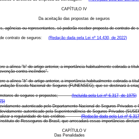
CAPÍTULO IV
Da aceitação das propostas de seguros
ais, agências ou representantes, só poderão receber proposta de contrato de 
a de contrato de seguros:
(Redação dada pela Lei nº 14.430, de 2022)
re a alínea "b" do artigo anterior, a importância habitualmente cobrada a títu
evenção contra incêndios".
re a alínea "
b
" do artigo anterior, a importância habitualmente cobrada a tí
la Fundação Escola Nacional de Seguros (FUNENSEG), que se destinará
de corretores de seguros e prepostos;
(Incluída pela Lei nº 6.317, de 1975)
75)
devidamente autenticado pelo Departamento Nacional de Seguros Privados e C
o devidamente autenticado pela Superintendência de Seguros Privados (SUS
fiscalizar a regularidade de tais créditos.
(Redação dada pela Lei nº 6.317
 Instituto de Resseguros do Brasil, que arrecadará essas importâncias diret
CAPÍTULO V
Das Penalidades