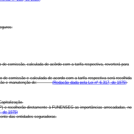
seguros:
lo de comissão, calculada de acôrdo com a tarifa respectiva, reverterá para
tulo de comissão e calculada de acordo com a tarifa respectiva será recolhida
 à criação e manutenção de:
(Redação dada pela Lei nº 6.317, de 1975)
apitalização.
EP) e recolherão diretamente à FUNENSEG as importâncias arrecadadas, no
, de 1975)
amente das entidades seguradoras.