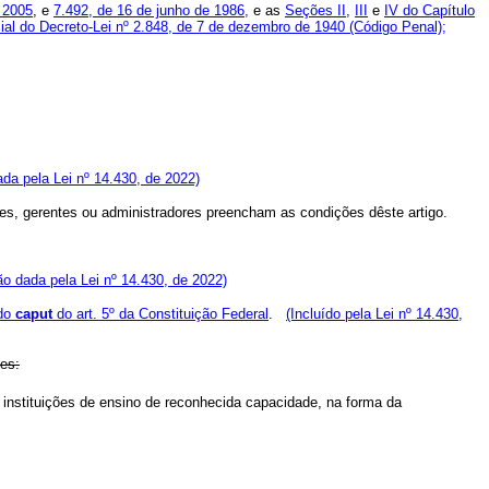
e 2005
, e
7.492, de 16 de junho de 1986,
e as
Seções II,
III
e
IV do Capítulo
cial do Decreto-Lei nº 2.848, de 7 de dezembro de 1940 (Código Penal);
da pela Lei nº 14.430, de 2022)
tores, gerentes ou administradores preencham as condições dêste artigo.
o dada pela Lei nº 14.430, de 2022)
 do
caput
do art. 5º da Constituição Federal
.
(Incluído pela Lei nº 14.430,
ões:
 instituições de ensino de reconhecida capacidade, na forma da