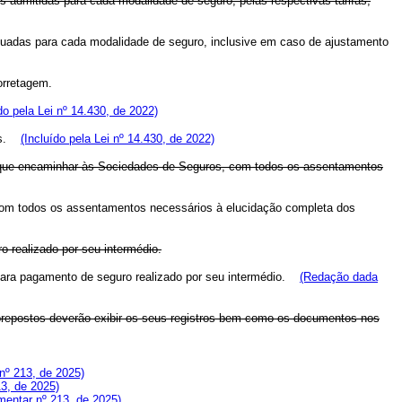
s admitidas para cada modalidade de seguro, pelas respectivas tarifas,
ctuadas para cada modalidade de seguro, inclusive em caso de ajustamento
orretagem.
o pela Lei nº 14.430, de 2022)
das.
(Incluído pela Lei nº 14.430, de 2022)
tas que encaminhar às Sociedades de Seguros, com todos os assentamentos
, com todos os assentamentos necessários à elucidação completa dos
o realizado por seu intermédio.
 para pagamento de seguro realizado por seu intermédio.
(Redação dada
e prepostos deverão exibir os seus registros bem como os documentos nos
nº 213, de 2025)
3, de 2025)
entar nº 213, de 2025)