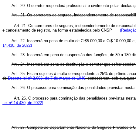
Art . 20. O corretor responderá profissional e civilmente pelas decla
Art . 21. Os corretores de seguros, independentemente de responsabil
Art. 21. Os corretores de seguros, independentemente de responsabi
e cancelamento de registro, na forma estabelecida pelo CNSP.
(Redação
Art . 22. Incorrerá na pena de multa de Cr$5.000,00 a Cr$ 10.000,00 e
14.430, de 2022)
Art . 23. Incorrerá em pena de suspensão das funções, de 30 a 180 di
Art . 24. Incorrerá em pena de destituição o corretor que sofrer cond
Art . 25. Ficam sujeitos à multa correspondente a 25% do prêmio anual
do
Decreto-lei nº 2.063, de 7 de março de 1940
, concederem, sob qualquer
Art . 26. O processo para cominação das penalidades previstas nesta le
Art. 26. O processo para cominação das penalidades previstas nesta
Lei nº 14.430, de 2022)
Art . 27. Compete ao Departamento Nacional de Seguros Privados e Ca