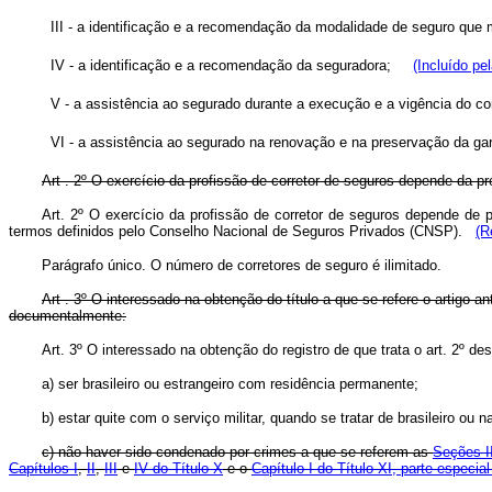
III - a identificação e a recomendação da modalidade de seguro qu
IV - a identificação e a recomendação da seguradora;
(Incluído pe
V - a assistência ao segurado durante a execução e a vigência do co
VI - a assistência ao segurado na renovação e na preservação da ga
Art . 2º O exercício da profissão de corretor de seguros depende da p
Art. 2º O exercício da profissão de corretor de seguros depende de 
termos definidos pelo Conselho Nacional de Seguros Privados (CNSP).
(R
Parágrafo único. O número de corretores de seguro é ilimitado.
Art . 3º O interessado na obtenção do título a que se refere o artigo
documentalmente:
Art. 3º O interessado na obtenção do registro de que trata o art. 2º
a) ser brasileiro ou estrangeiro com residência permanente;
b) estar quite com o serviço militar, quando se tratar de brasileiro ou n
c) não haver sido condenado por crimes a que se referem as
Seções I
Capítulos I
,
II
,
III
e
IV do Título X
e o
Capítulo I do Título XI, parte especia