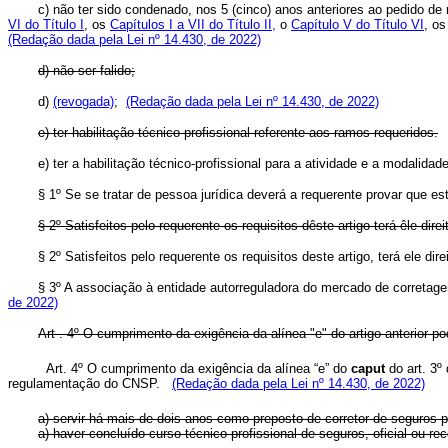
c) não ter sido condenado, nos 5 (cinco) anos anteriores ao pedido de 
VI do Título I
, os
Capítulos I a VII do Título II,
o
Capítulo V do Título VI
, o
(Redação dada pela Lei nº 14.430, de 2022)
d) não ser falido;
d)
(revogada)
;
(Redação dada pela Lei nº 14.430, de 2022)
e) ter habilitação técnico-profissional referente aos ramos requeridos.
e) ter a habilitação técnico-profissional para a atividade e a modali
§ 1º Se se tratar de pessoa jurídica deverá a requerente provar que es
§ 2º Satisfeitos pelo requerente os requisitos dêste artigo terá êle dire
§ 2º Satisfeitos pelo requerente os requisitos deste artigo, terá ele di
§ 3º A associação à entidade autorreguladora do mercado de corretag
de 2022)
Art . 4º O cumprimento da exigência da alínea "e" do artigo anterior 
Art. 4º O cumprimento da exigência da alínea “e” do
caput
do art. 3º
regulamentação do CNSP.
(Redação dada pela Lei nº 14.430, de 2022)
a) servir há mais de dois anos como preposto de corretor de seguros 
a) haver concluído curso técnico profissional de seguros, oficial 