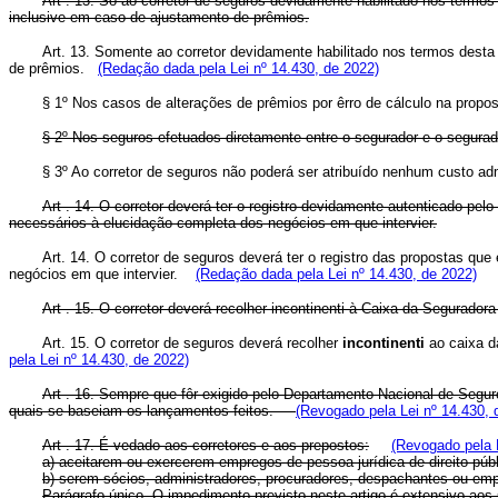
Art . 13. Só ao corretor de seguros devidamente habilitado nos têrmos
inclusive em caso de ajustamento de prêmios.
Art. 13. Somente ao corretor devidamente habilitado nos termos dest
de prêmios.
(Redação dada pela Lei nº 14.430, de 2022)
§ 1º Nos casos de alterações de prêmios por êrro de cálculo na propost
§ 2º Nos seguros efetuados diretamente entre o segurador e o segurado
§ 3º Ao corretor de seguros não poderá ser atribuído nenhum custo a
Art . 14. O corretor deverá ter o registro devidamente autenticado 
necessários à elucidação completa dos negócios em que intervier.
Art. 14. O corretor de seguros deverá ter o registro das propostas q
negócios em que intervier.
(Redação dada pela Lei nº 14.430, de 2022)
Art . 15. O corretor deverá recolher incontinenti à Caixa da Segurado
Art. 15. O corretor de seguros deverá recolher
incontinenti
ao caixa d
pela Lei nº 14.430, de 2022)
Art . 16. Sempre que fôr exigido pelo Departamento Nacional de Segur
quais se baseiam os lançamentos feitos.
(Revogado pela Lei nº 14.430, 
Art . 17. É vedado aos corretores e aos prepostos:
(Revogado pela 
a) aceitarem ou exercerem empregos de pessoa jurídica de direito públ
b) serem sócios, administradores, procuradores, despachantes ou e
Parágrafo único. O impedimento previsto neste artigo é extensivo aos