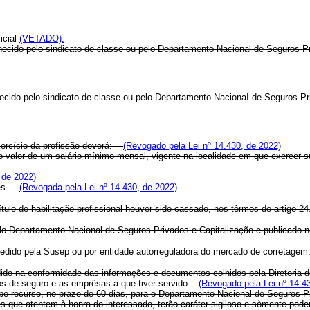
icial
(VETADO).
i, fornecido pelo sindicato de classe ou pelo Departamento Nacional de Seg
fornecido pelo sindicato de classe ou pelo Departamento NacionaI de Seguros P
 exercício da profissão deverá:
(Revogado pela Lei nº 14.430, de 2022)
no valor de um salário-mínimo mensal, vigente na localidade em que exercer s
 de 2022)
sões.
(Revogada pela Lei nº 14.430, de 2022)
título de habilitação profissional houver sido cassado, nos têrmos do artigo
pelo Departamento Nacional de Seguros Privados e Capitalização e publicado no
expedido pela Susep ou por entidade autorreguladora do mercado de corretage
cedido na conformidade das informações e documentos colhidos pela Diretoria 
os de seguro e as emprêsas a que tiver servido.
(Revogado pela Lei nº 14.4
cabe recurso, no prazo de 60 dias, para o Departamento Nacional de Seguros
que atentem à honra do interessado, terão caráter sigiloso e sòmente poderão