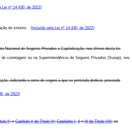
a Lei nº 14.430, de 2022)
dação do sinistro;
(Incluído pela Lei nº 14.430, de 2022)
nto Nacional de Seguros Privados e Capitalização, nos têmos desta lei.
ado de corretagem ou na Superintendência de Seguros Privados (Susep), nos
ização, indicando o ramo de seguro a que se pretenda dedicar, provando
30, de 2022)
tulo II
; o
Capítulo V do Título VI
;
Capítulos I
,
II
e
III do Título VIII
; os